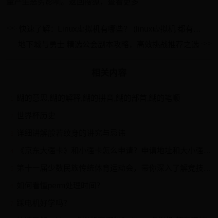
量产生恶劣影响。返回搜狐，查看更多
快速了解：Linux虚拟机有哪些？ (linux虚拟机 都有哪些)
地下城与勇士 精选公会副本攻略，高效挑战推荐之选
相关内容
餬的意思,餬的解释,餬的拼音,餬的部首,餬的笔顺
1
世界杯历史
2
详细讲解般若纹身的讲究与忌讳
3
《京东大强卡》和小强卡怎么申请？申请地址和大小强卡介绍
4
第十一届少数民族传统体育运动会，带你深入了解竞技项目
5
如何看懂perm处理时间？
6
踩电机好学吗？
7