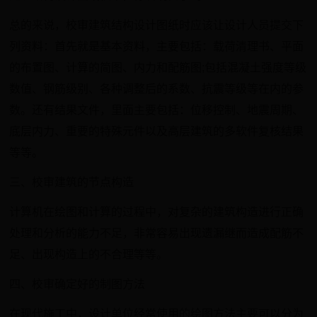
总的来说，校审建筑结构设计图纸时应该让设计人员提交下
列资料：首先就是基本资料，主要包括：载荷清理书、平面
的布置图、计算的简图、内力和配筋图;包括混凝土强度等级
数值、钢筋级别、各种调整后的系数、抗震等级等在内的参
数。还有结果文件，里面主要包括：位移控制、地震周期、
底层内力、重要的特殊元件以及高层建筑的多软件复核结果
等等。
三、校审建筑的节点构造
计算机在绘图和计算的过程中，对复杂的建筑构造进行正确
处理和分析的能力不足，非常容易出现遗漏继而造成配筋不
足、出现构造上的不合理等等。
四、校审确定好的制图方法
在现代施工中，设计单位经常使用的绘图方法主要可以分为