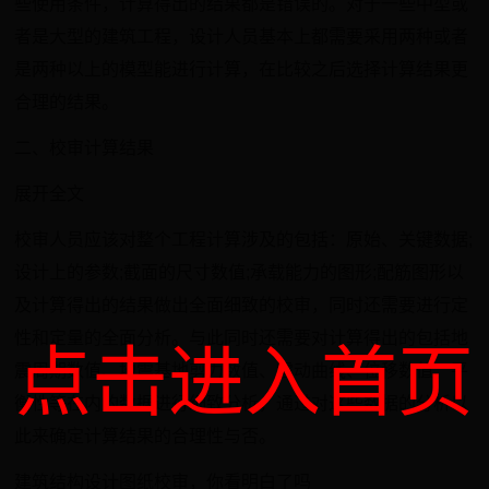
些使用条件，计算得出的结果都是错误的。对于一些中型或
者是大型的建筑工程，设计人员基本上都需要采用两种或者
是两种以上的模型能进行计算，在比较之后选择计算结果更
合理的结果。
二、校审计算结果
展开全文
校审人员应该对整个工程计算涉及的包括：原始、关键数据;
设计上的参数;截面的尺寸数值;承载能力的图形;配筋图形以
及计算得出的结果做出全面细致的校审，同时还需要进行定
性和定量的全面分析。与此同时还需要对计算得出的包括地
点击进入首页
震周期数值、地震基地剪力数值、震动曲线、位移数值、平
衡性等在内的数据进行细致分析，通过对这些数据的分析以
此来确定计算结果的合理性与否。
建筑结构设计图纸校审，你看明白了吗