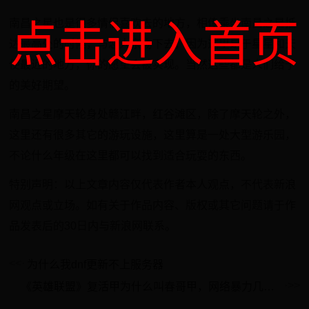
南昌之星也是很多情侣喜欢去的地方，相传乘坐南昌之星抵
点击进入首页
达最高处的时候，与恋人亲吻下去，因为这里是于星星和天
使最近的地方，你的愿望会被实现。当然这些都是人们给予
的美好期望。
南昌之星摩天轮身处赣江畔，红谷滩区，除了摩天轮之外，
这里还有很多其它的游玩设施，这里算是一处大型游乐园，
不论什么年级在这里都可以找到适合玩耍的东西。
特别声明：以上文章内容仅代表作者本人观点，不代表新浪
网观点或立场。如有关于作品内容、版权或其它问题请于作
品发表后的30日内与新浪网联系。
为什么我dnf更新不上服务器
《英雄联盟》复活甲为什么叫春哥甲，网络暴力几时休？