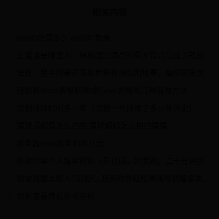
相关内容
cos30度是多少 cos30°数值
1
王宝强是哪里人：揭秘国民演员的家乡背景与成长轨迹
2
法媒：民主刚果若晋级世界杯洲际附加赛，每位球员奖励100万美元
3
轻松将Word表格转换成Excel表格的几种有效方法
4
汉朝持续时间多少年（汉朝一共持续了多少年历史）
5
猩球崛起是怎么拍的 猩球崛起怎么拍的猩猩
6
服务器smtp服务如何开启
7
快速搭建个人博客网站（无代码，超美观，二十分钟搭建，小白友好，超详细）
8
微信提醒太烦人?别担心,我来教你轻松关闭与调整各类提醒!
9
如何查看微信账号资料
10