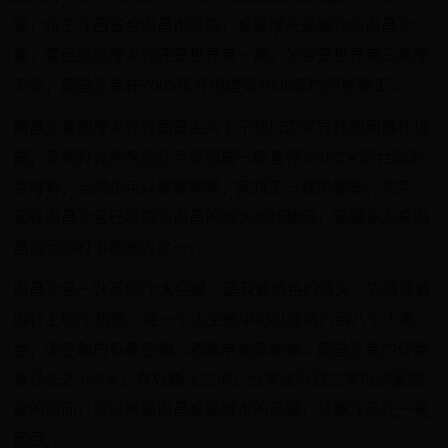
轮，位于江西省会南昌市境内，这座摩天轮被称为南昌之
星，曾经这座摩天轮还是世界第一高，如今是世界第三高摩
天轮，南昌之星在2005年开始建设2006年的时候竣工。
南昌之星的摩天轮轮面是由六七千根LED半导体照明器件组
成，等到灯光照亮后还可以组成一座直径为153米的巨型彩
色时钟，当然也可以根据需求，安排不一样的图案、文字。
现在南昌之星已经成为南昌的超大地标建筑，是很多人来南
昌游玩必打卡的地方之一。
南昌之星一共有60个太空舱，是有着特色的意义，它意味着
时针上60个指数，每一个太空舱中可以容纳六到八个人乘
坐，太空舱内有着空调、液晶电视等装饰。南昌之星的转盘
直径长达153米，身处赣江之滨，当乘坐南昌之星抵达最高
端的时间，可以俯瞰南昌这座城市的风貌，将赣江风光一览
而尽。