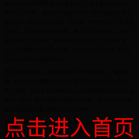
国至公元23年农民军攻入长安宣平门，宣告着西汉的灭亡，
共存在了225年，包括王莽新政十五年。东汉王朝是刘秀于
更始三年（25年）六月在鄗（今高邑）称帝所建立。至建武
十六年，取得统一战争的胜利。黄巾军起义失败后，东汉王
朝又维持了二十余年，最终于建安二十五年（220年）灭
亡。东汉政权共存在了195年。两汉共存在了422年（包括
西汉灭亡到东汉建立的阶段）。
西汉为刘邦所建立，建都长安;东汉为刘秀所建立，建都洛
阳。其间曾有王莽篡汉自立的短暂”新“朝(公元8年-公元23
年)。另外，部分学者亦将蜀汉列入汉朝的延续而将其归入汉
朝的一部分，如此汉朝灭亡则是在263年，但大部分说法均
将由刘备建立的蜀汉政权归入三国史中。
点击进入首页
相关文章古人如何做环保？古人做环保有何高招镇墓兽：为
何能成为黄泉之下千年不变的守护者？古人的智慧：古建筑