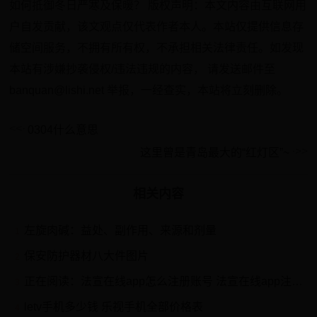
如何抵御冬日严寒及保暖？ 版权声明：本文内容由互联网用
户自发贡献，该文观点仅代表作者本人。本站仅提供信息存
储空间服务，不拥有所有权，不承担相关法律责任。如发现
本站有涉嫌抄袭侵权/违法违规的内容， 请发送邮件至
banquan@lishi.net 举报，一经查实，本站将立刻删除。
0304什么意思
这里曾是青岛最大的“红灯区”~
相关内容
左旋肉碱：益处、副作用、来源和剂量
1
保安防护器材八大件图片
2
正在阅读：法宣在线app怎么注册账号 法宣在线app注册账号方法【详解】法宣在线app怎么注册账号 法宣在线app注册账号方法【详解】
3
letv手机多少钱 乐视手机全部价格表
4