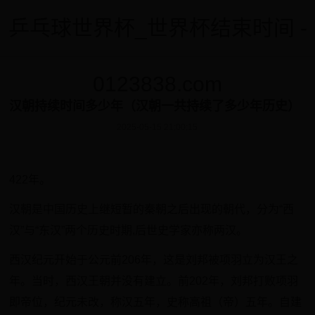
乒乓球世界杯_世界杯结束时间 -
0123838.com
汉朝持续时间多少年（汉朝一共持续了多少年历史）
2025-05-15 21:00:15
422年。
汉朝是中国历史上继短暂的秦朝之后出现的朝代，分为“西
汉”与“东汉”两个历史时期,后世史学家亦称两汉。
西汉纪元开始于公元前206年，这是刘邦被项羽立为汉王之
年。当时，西汉王朝并没有建立。前202年，刘邦打败项羽
即帝位，纪元未改，称汉五年，史称高祖（帝）五年。自建