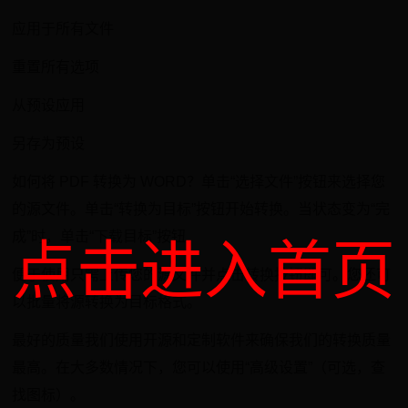
应用于所有文件
重置所有选项
从预设应用
另存为预设
如何将 PDF 转换为 WORD？单击“选择文件”按钮来选择您
的源文件。单击“转换为目标”按钮开始转换。当状态变为“完
成”时，单击“下载目标”按钮
点击进入首页
便于使用只需上传您的源文件并点击转换按钮即可。您还可
以批量将源转换为目标格式。
最好的质量我们使用开源和定制软件来确保我们的转换质量
最高。在大多数情况下，您可以使用“高级设置”（可选，查
找图标）。