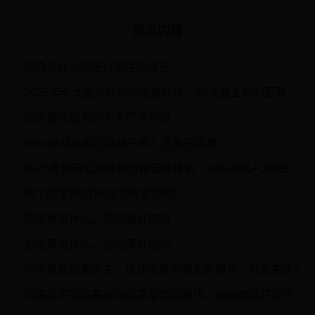
相关内容
南昌治疗人流最好的医院排名
1
2025年十大官方认可的借钱软件，10大最正规的互联网借贷平台
2
国内樱桃出名的十大产地介绍
3
iPhone耳机能否连接手表？答案在这里
4
2025世预赛亚洲区积分榜最新排名（A组+B组+C组完整版）
5
哪个国家是CDN技术的发源地？
6
抱抱果是什么，抱抱果好吃吗
7
抱抱果是什么，抱抱果好吃吗
8
约旦男篮的救世主！连续击败中国和新西兰，什么来头？
9
沉浸式宅家观赛拉动居家餐饮消费热，锅圈推出花式世界杯套餐
10