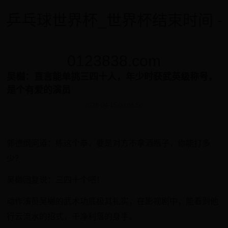
乒乓球世界杯_世界杯结束时间 -
0123838.com
吴樾：直言能单挑三四十人，年少时获武英级称号，
是个有爱的演员
2026-04-15 00:05:50
郭德纲问道：练这个拳，要是对方不拿酒瓶子，你能打多
少？
吴樾回复说：三四十个吧！
动作演员吴樾的武术功底极其扎实，在影视剧中，能看到他
行云流水的招式，干净利落的身手。