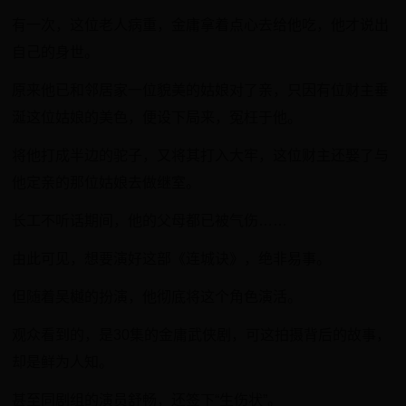
有一次，这位老人病重，金庸拿着点心去给他吃，他才说出
自己的身世。
原来他已和邻居家一位貌美的姑娘对了亲，只因有位财主垂
涎这位姑娘的美色，便设下局来，冤枉于他。
将他打成半边的驼子，又将其打入大牢，这位财主还娶了与
他定亲的那位姑娘去做继室。
长工不听话期间，他的父母都已被气伤……
由此可见，想要演好这部《连城诀》，绝非易事。
但随着吴樾的扮演，他彻底将这个角色演活。
观众看到的，是30集的金庸武侠剧，可这拍摄背后的故事，
却是鲜为人知。
甚至同剧组的演员舒畅，还签下“生伤状”。