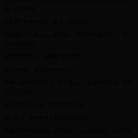
好，我叫吴樾。
只是跑了好多个剧组，都没人找演角色。
好在皇天不负有心人，他接拍了《精武英雄霍元甲》，并在
剧中饰演陈真。
这部戏拍完之后，吴樾赚了6万块钱。
拿到这些钱，甭提他有多高兴了。
他用一天的时间找房子，到了第二天，买家具和窗帘，还有
吃饭用的碗筷。
然后打电话给父母，将他们接到北京。
刚一进门，母亲便流下喜悦激动的眼泪。
吴樾让爸妈住大房子，他自己住一个特别小的床，外面还有