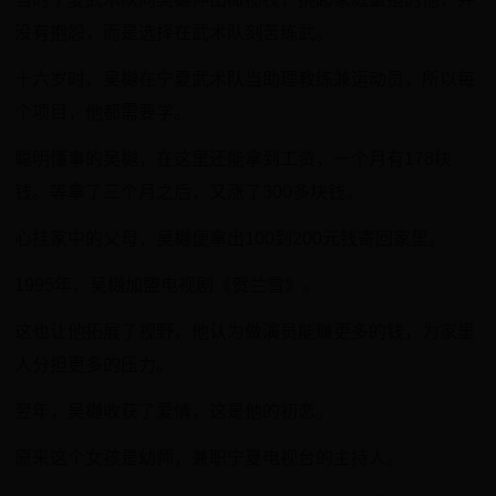
没有抱怨，而是选择在武术队刻苦练武。
十六岁时，吴樾在宁夏武术队当助理教练兼运动员，所以每
个项目，他都需要学。
聪明懂事的吴樾，在这里还能拿到工资，一个月有178块
钱。等拿了三个月之后，又涨了300多块钱。
心挂家中的父母，吴樾便拿出100到200元钱寄回家里。
1995年，吴樾加盟电视剧《贺兰雪》。
这也让他拓展了视野，他认为做演员能赚更多的钱，为家里
人分担更多的压力。
翌年，吴樾收获了爱情，这是他的初恋。
原来这个女孩是幼师，兼职宁夏电视台的主持人。