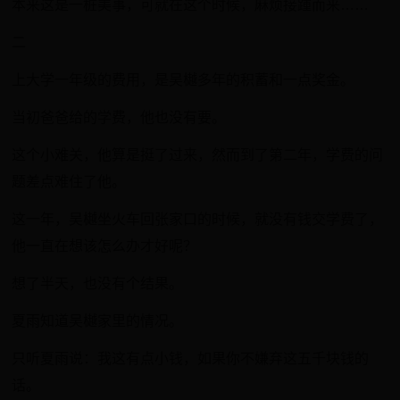
本来这是一桩美事，可就在这个时候，麻烦接踵而来……
二
上大学一年级的费用，是吴樾多年的积蓄和一点奖金。
当初爸爸给的学费，他也没有要。
这个小难关，他算是挺了过来，然而到了第二年，学费的问
题差点难住了他。
这一年，吴樾坐火车回张家口的时候，就没有钱交学费了，
他一直在想该怎么办才好呢？
想了半天，也没有个结果。
夏雨知道吴樾家里的情况。
只听夏雨说：我这有点小钱，如果你不嫌弃这五千块钱的
话。