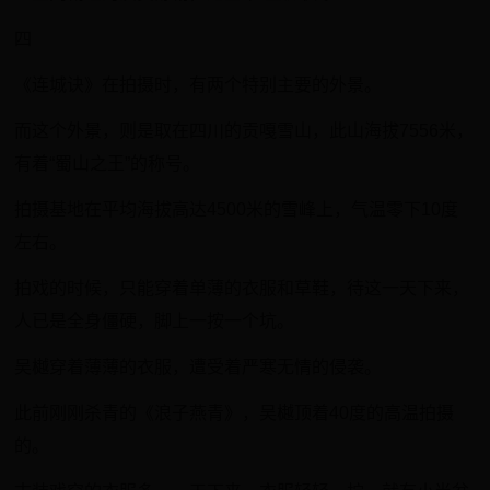
四
《连城诀》在拍摄时，有两个特别主要的外景。
而这个外景，则是取在四川的贡嘎雪山，此山海拔7556米，
有着“蜀山之王”的称号。
拍摄基地在平均海拔高达4500米的雪峰上，气温零下10度
左右。
拍戏的时候，只能穿着单薄的衣服和草鞋，待这一天下来，
人已是全身僵硬，脚上一按一个坑。
吴樾穿着薄薄的衣服，遭受着严寒无情的侵袭。
此前刚刚杀青的《浪子燕青》，吴樾顶着40度的高温拍摄
的。