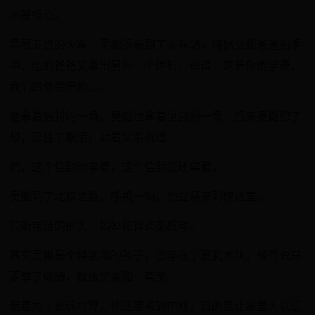
不要担心。
早晨五点的火车，吴樾提前到了火车站，将信交到爸爸的手
中，他的爸爸又拿出另外一个信封，说道：这是你的学费，
我们四处筹借的……
他拿着信封的一角，吴樾也拿着信封的一角，后来吴樾想了
想，忍住了眼泪，对着父亲说道：
爸，这个信封你拿着，这个信封您还拿着。
吴樾到了北京之后，呼机一响，他立马来到传达室。
只听电话的那头，妈妈和爸爸都感动。
其实吴樾是个特别乖的孩子，当年在宁夏武术队，领导说只
要拿了成绩，就给奖金和一套房。
但是为了长远打算，他还是考到中戏，目的是让家里人以后