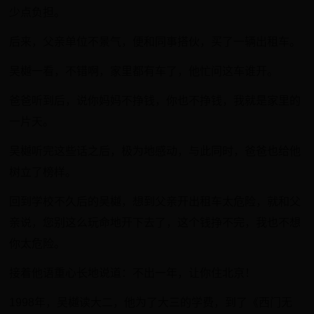
少点负担。
后来，父亲单位不景气，便和同事搭伙，买了一辆出租车。
吴樾一看，不错啊，家里都有车了，他忙问这车谁开。
爸爸听到后，说你妈妈不挣钱，你也不挣钱，我就是家里的
一片天。
吴樾听完这些话之后，极为地感动，与此同时，爸爸也给他
树立了榜样。
回到学校不久后的吴樾，想到父亲开出租车太危险，就和父
亲说，您别这么玩命地开下去了，这个钱挣不完，我也不想
你太危险。
接着他语重心长地说道：不出一年，让你住北京！
1998年，吴樾读大二，他为了大三的学费，到了《西门无