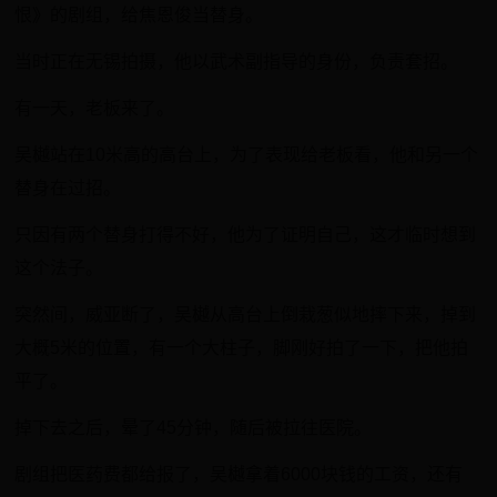
恨》的剧组，给焦恩俊当替身。
当时正在无锡拍摄，他以武术副指导的身份，负责套招。
有一天，老板来了。
吴樾站在10米高的高台上，为了表现给老板看，他和另一个
替身在过招。
只因有两个替身打得不好，他为了证明自己，这才临时想到
这个法子。
突然间，威亚断了，吴樾从高台上倒栽葱似地摔下来，掉到
大概5米的位置，有一个大柱子，脚刚好拍了一下，把他拍
平了。
掉下去之后，晕了45分钟，随后被拉往医院。
剧组把医药费都给报了，吴樾拿着6000块钱的工资，还有