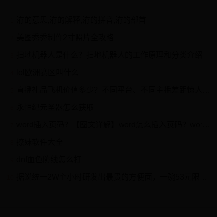
洊的意思,洊的解释,洊的拼音,洊的部首
1
美图秀秀制作2寸照片全攻略
2
扫地机器人是什么？扫地机器人的工作原理和分类介绍
3
lol欧洲赛区叫什么
4
直播礼品飞机价值多少？不同平台、不同主播差距惊人！!
5
永恒纪元圣器怎么获取
6
word插入页码？【图文详解】word怎么插入页码？word页码设置？
7
撩妹软件大全
8
dnf血色防线怎么打
9
据说统一2W个小时研发出最贵的方便面，一碗53元限量发售遭哄抢
10