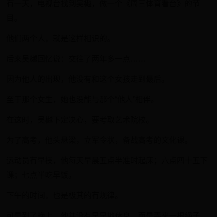
有一天，电视台找到吴樾，做一个《周三体育看台》的节
目。
他们两个人，就是这样相识的。
后来吴樾回忆说：交往了两年多一点……
因为他人的出现，他没有和这个女孩走到最后。
至于那个女生，她也没能与那个“他人”相伴。
在这时，吴樾下定决心，要考取艺术院校。
为了高考，他头悬梁，立军令状，备战高考的文化课。
运动员有早操，他每天早晨五点半准时起床；六点四十五下
课；七点半吃早饭。
下午的时间，也是极其的有规律。
可是到了晚上，他并没有早早地休息，而是弄来一根绳子，