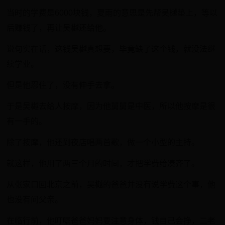
当时的学费是6000块钱，夏雨的意思是先帮吴樾垫上，等以
后赚钱了，再让吴樾还给他。
说句实在话，这钱吴樾真想要，毕竟缺了这个钱，就没法继
续学业。
但是他忍住了，没有伸手去拿。
于是吴樾去给人按摩，因为他舅舅是中医，所以他按摩是很
有一手的。
除了按摩，他还到夜店唱两首歌，做一个小型的主持。
就这样，他用了两三个月的时间，才把学费给凑齐了。
从张家口回北京之前，吴樾的爸爸并没有说学费这个事，他
也没有问父亲。
在临行前，他叮嘱爸爸妈妈要注意身体，钱自己会挣，二老