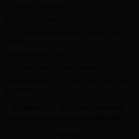
狼》《寒战2》等多部优秀影片。
最为新的的，他已找到知心爱人。
从当初的体弱多病到现在的武打明星，吴樾这一路走来，有
太多的坎坷。
这些坎坷使得他变大，变强。
私下里，他还是孝顺父母，宠爱女友的好男人。
这就是吴樾跌宕起伏的人生，有爱、有情、有温暖。返回搜
狐，查看更多
歌手陈慧娴的“消失”，是整个华语乐坛的损失和悲哀
快乐点点消黑屏闪退怎么办 快乐点点消黑屏闪退解决办法
相关内容