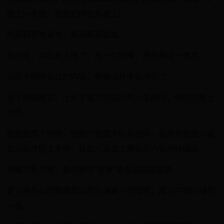
接上一条线，就把它绑在头发上。
然后刻苦地读书，天天都是如此。
有时候，实在是太困了，他一打瞌睡，便是疼得一激灵。
以至于刚刚背过的内容，都被这种疼给冲忘了。
对于吴樾而言，上大学是不可缺少的人生经历，他特别想上
大学。
但是在那个时候，他和宁夏武术队有合同，必须参加完八运
会以后才能上大学，且在八运会上拿到前六名的好成绩。
吴樾不负众望，最终获得“南拳”第五名的好成绩。
更令他开心的事情是以专业课第一的成绩，成为中戏97级的
一员。