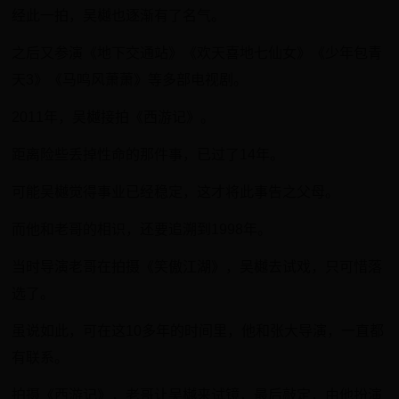
经此一拍，吴樾也逐渐有了名气。
之后又参演《地下交通站》《欢天喜地七仙女》《少年包青
天3》《马鸣风萧萧》等多部电视剧。
2011年，吴樾接拍《西游记》。
距离险些丢掉性命的那件事，已过了14年。
可能吴樾觉得事业已经稳定，这才将此事告之父母。
而他和老哥的相识，还要追溯到1998年。
当时导演老哥在拍摄《笑傲江湖》，吴樾去试戏，只可惜落
选了。
虽说如此，可在这10多年的时间里，他和张大导演，一直都
有联系。
拍摄《西游记》，老哥让吴樾来试镜，最后敲定，由他扮演