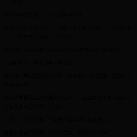
一个客厅。
生活所用的东西，可以说是应有尽有。
父母都已经接到北京，为了能让他们更好地生活，吴樾在事
业上，亦是快马加鞭，马不停蹄。
2003年，吴樾接拍由金庸小说改编的电视剧《连城诀》。
在这部剧中，他出演男一号狄云。
其实这个角色相当难以驾驭，毕竟他扮演的主角，是由真人
真事改编的。
狄云的原型是金庸家里的一位长工，在金庸幼年时，这位半
边驼背的长工对他百般地好。
下雨，下雪的时候，他总要抱着年幼的金庸去上学。
金庸的爸爸和妈妈，叫他不要抱，免得两个人摔倒。