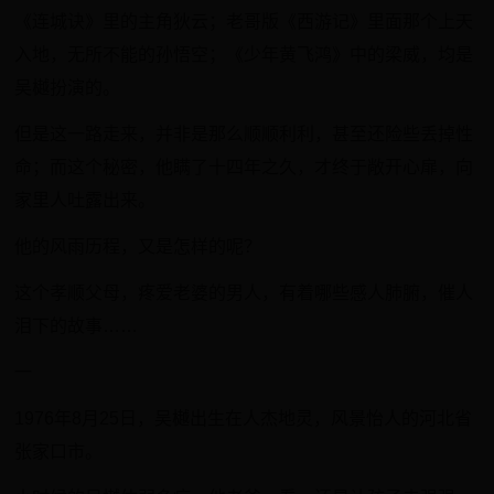
《连城诀》里的主角狄云；老哥版《西游记》里面那个上天
入地，无所不能的孙悟空；《少年黄飞鸿》中的梁威，均是
吴樾扮演的。
但是这一路走来，并非是那么顺顺利利，甚至还险些丢掉性
命；而这个秘密，他瞒了十四年之久，才终于敞开心扉，向
家里人吐露出来。
他的风雨历程，又是怎样的呢？
这个孝顺父母，疼爱老婆的男人，有着哪些感人肺腑，催人
泪下的故事……
一
1976年8月25日，吴樾出生在人杰地灵，风景怡人的河北省
张家口市。