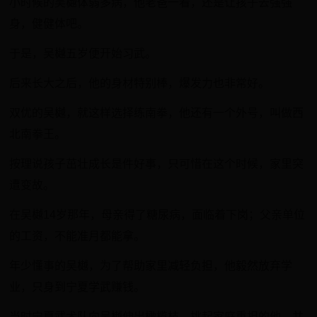
小时候的吴樾体弱多病，他老爸一看，还是让孩子去强强
身，健健体吧。
于是，吴樾五岁便开始习武。
后来长大之后，他的身材特别棒，爆发力也非常好。
双优的吴樾，就这样选择练南拳，他还有一个外号，叫做西
北南拳王。
按理说孩子茁壮成长是件好事，只可惜在这个时候，家里突
遭变故。
在吴樾14岁那年，母亲得了糖尿病，面临着下岗；父亲单位
的工资，不能准月都能拿。
年少懂事的吴樾，为了帮助家里减轻负担，他毅然放弃学
业，只身到宁夏学武赚钱。
当时宁夏武术队向吴樾伸出橄榄枝，挑起家庭重担的他，并