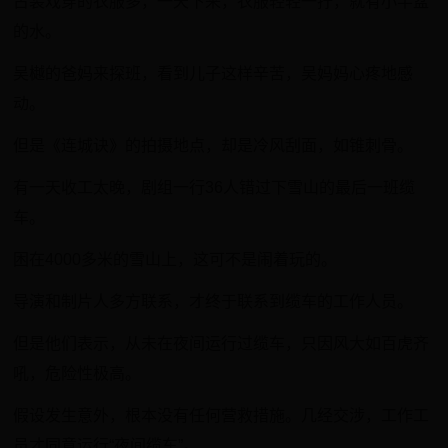
古装戏穿的衣服多，一天下来，衣服轻轻一拧，就有小半盆
的水。
吴樾的爸妈来探班，看到儿子这样辛苦，吴妈妈心疼地感
动。
但是《连城诀》的拍摄地点，却是冷风刮面，如锥刺骨。
有一天收工太晚，剧组一行36人错过下雪山的最后一班缆
车。
困在4000多米的雪山上，这可不是闹着玩的。
导演和制片人多方联系，才终于联系到缆车的工作人员。
但是他们表示，从未在夜间运行过缆车，只因风大如百虎齐
吼，危险性极高。
假设发生意外，根本没有任何营救措施。几经交涉，工作工
员才同意运行“夜间缆车”。