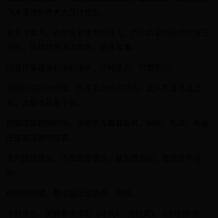
飞天遁地的齐天大圣孙悟空。
要是寻常人，必然有非常大的压力，六小龄童的孙悟空珠玉
在前，吴樾想要演出特色，绝非易事。
况且还有诸多翻拍的版本，这种压力，可想而知。
吴樾扮演的孙悟空，也是相当地有特色，若从原著角度出
发，此版本甚是不错。
拍摄这部剧的时候，吴樾整天戴着面具、猴脸、毛发，外面
还穿着厚厚地猴衣。
天气酷热难耐，不仅浑身是汗，最为要命的，便是痒不可
耐。
但这些阻碍，都没能让他放弃，退缩。
不数年后，吴樾参演电影《叶问4：完结篇》《杀破狼·贪