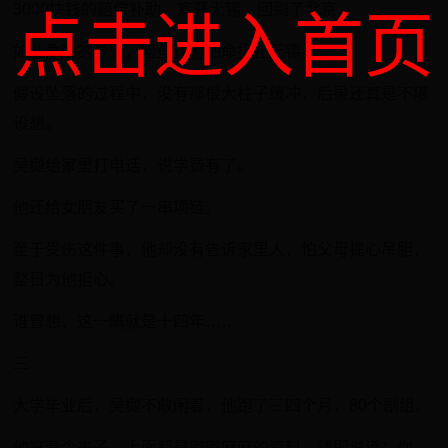
3000块钱的赔偿补助，离开无锡，回到了北京。
点击进入首页
如此危险的事情，险些让他把命扔在无锡。
假设坠落的过程中，没有那根大柱子缓冲，后果还真是不堪
设想。
吴樾给家里打电话，说学费有了。
他还给女朋友买了一串项链。
至于受伤这件事，他却没有告诉家里人，怕父母提心吊胆，
整日为他担心。
谁曾想，这一瞒就是十四年……
三
大学毕业后，吴樾不敢闲着，他跑了三四个月，80个剧组。
他拿着个夹子，上面都是密密麻麻的资料，随即说道：你