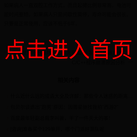
如果病人一直双腔工作方式，而且起搏比例非常高，电池可
能时间要短。如果病人只是间歇性窦停，寿命可能会很长。
只要是正常使用，应该不低于6年。
点击进入首页
魔兽世界怀旧服月布在哪洗 联盟/部落洗月布最方便地点分享
C/C++程序崩溃原因分析
相关内容
什么近什么远的成语大全及详解：那些令人迷惑的距离表达!
1
包贝尔谈退出"跑男"原因：因周星驰找我拍"西游2"
2
百度最年轻副总裁李叫兽，干了一件天大的事！
3
[咨询]准备买个129单开，哪个门派好混队呢
4