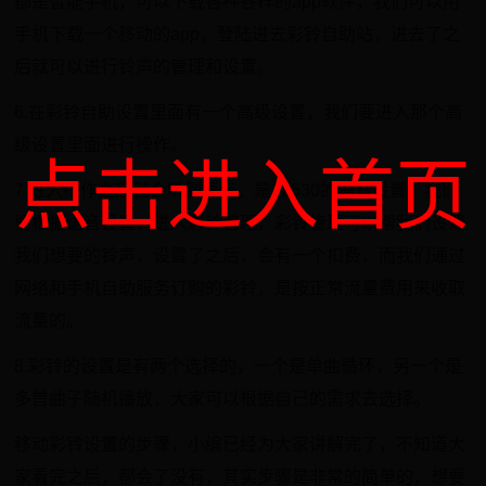
都是智能手机，可以下载各种各样的app软件，我们可以用
手机下载一个移动的app，登陆进去彩铃自助站，进去了之
后就可以进行铃声的管理和设置。
6.在彩铃自助设置里面有一个高级设置，我们要进入那个高
级设置里面进行操作。
点击进入首页
7.进入操作之后就会听到语音，是12530的语音设置，我们
要根据语音设置，进入彩铃管理，彩铃管理可以帮我们设置
我们想要的铃声，设置了之后，会有一个扣费，而我们通过
网络和手机自助服务订购的彩铃，是按正常流量费用来收取
流量的。
8.彩铃的设置是有两个选择的，一个是单曲循环，另一个是
多首曲子随机播放，大家可以根据自己的需求去选择。
移动彩铃设置的步骤，小编已经为大家讲解完了，不知道大
家看完之后，都会了没有，其实步骤是非常的简单的，想要