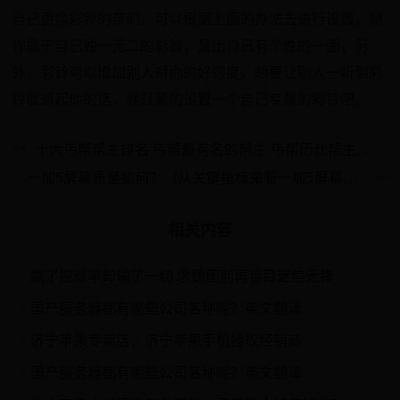
自己更换彩铃的亲们，可以根据上面的办法去进行设置，制
作属于自己独一无二的彩铃，显出自己有个性的一面，另
外，彩铃可以增加别人对你的好感度，想要让别人一听到彩
铃就想起你的话，就赶紧的设置一个自己专属的彩铃吧。
十大丐帮帮主排名 丐帮最有名的帮主 丐帮历代帮主谁最厉害→买购网
一加5屏幕质量如何？（从关键指标来看一加5屏幕的表现）
相关内容
赢了控球率却输了一切 求德国别再盲目迷信无锋
1
国产服务器都有哪些公司名称呢？英文翻译
2
济宁苹果专卖店，济宁苹果手机授权经销商
3
国产服务器都有哪些公司名称呢？英文翻译
4