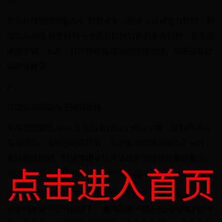
择。
买车办理贷款需要多久 贷款买车一般半个月就能办好的。贷
款买车流程 首先找到一个愿意提供贷款的金融机构，很多品
牌的车如：大众、日产等都有自己的金融公司，如果没有经
销商会推荐。
2
贷款买车需要多长时间审核
这种贷款期限从5个工作日到12个工作日不等。因为中间涉
及到评估、抵押登记等环节，每个客户的情况都会不一样；
具体放款时间、取消等相关信息请联系银行贷款客服确认。
点击进入首页
另外，申请人资质越好，提交的材料越详细，审批越快。
如果通过银行的汽车贷款审批时间比较长，流程比较复杂，
在资料准备齐全的前提下，通常需要一周左右的时间才能付