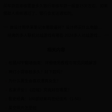
买车贷款审核需要多久银行审核车贷一般要15天左右，如果
借款人审核通过了，银行会发送通知的。
做设计用苹果笔记本哪款最好？设计师买什么电脑合适
经典的多人联机对战游戏有哪些 2024多人对战游戏下载大全
相关内容
松鼠APP翻墙指南：详细使用教程与常见问题解答
1
神灯小贷审核多久？好下款吗？
2
为什么男生会喜欢漂亮女生？
3
名家评论 | 《边城》究竟好在哪里？
4
影史经典：100部好莱坞世纪佳片（1-50）
5
星空照片怎麽拍
6