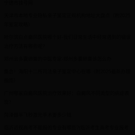
宁德市挂号网
天津市本地专业隐私亲子鉴定正规机构地址大盘点（附2025
年鉴定攻略）
哈尔滨白点癫风医院哪个好-我们日常生活中经常遇到的错误
治疗方法有哪些呢？
郑州治多囊卵巢的中医专家-郑州多囊卵巢该怎么办
集合！海阳十二所司法亲子鉴定中心在哪（附2025最新办理
指南）
广州哪家白癜风医院治疗效果好：白癜风不同类型的病症表
现？
菏泽做半飞秒激光手术要多少钱
临沂近视高考不能报的专业有哪些?(临沂考生高考专业报考