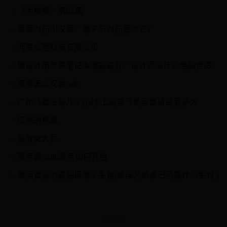
《大秧歌》第61集
1
苋菜为何叫汉菜？端午节为何要吃它？
2
河南立哲科技有限公司
3
做设计用苹果笔记本哪款最好？设计师买什么电脑合适
4
家里怎么安装wifi
5
广州飞塞班岛几个小时,上海直飞美国塞班岛要多久
6
征途的意思
7
豪放女大兵
8
服务器smtp服务如何开启
9
美国富豪的属相是哪个生肖(美国总统奥巴马属什么生肖 )
10
友情链接