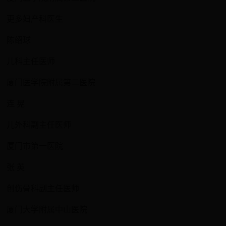
更多妇产科医生
陈绍球
儿科主任医师
厦门医学院附属第二医院
连 晃
儿外科副主任医师
厦门市第一医院
张 英
创伤骨科副主任医师
厦门大学附属中山医院