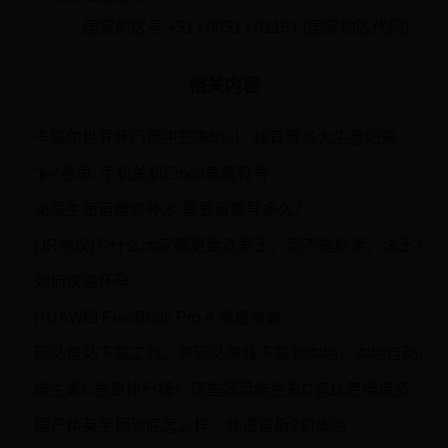
国家的区号 +51 / 0051 / 01151 (国家地区代码)
相关内容
卡塔尔世界杯门票中签率5%！ 体育票务大生意归来
1
“📴”意思: 手机关机Emoji表情符号
2
泌尿生殖道瘘修补术 需要留置导多久？
3
[JR热议]为什么大家都更喜欢野王，而不是射爹、法王？
4
如何快速怀孕
5
HUAWEI FreeBuds Pro 4 规格参数
6
网站整站下载工具，将网站离线下载到本地，本地自动生成网站镜像的方法
7
維生素C含量排行榜！這些蔬菜維生素C竟比芭樂還多
8
国产精英手柄到底怎么样，北通宙斯2初体验
9