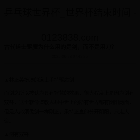
乒乓球世界杯_世界杯结束时间 -
0123838.com
古代道士驱魔为什么用的是剑，而不是用刀？
2025-06-28 07:42:25
▲林正英扮演的道士手持驱魔剑
而剑之所以被认为具有智慧的效果，很大程度上是因为剑有
双锋，这个就像道教思想中世上的所有世界都有阴阳两面，
但是人必须像剑一样刚正，秉持正直的分开阴阳，只走大
道。
▲剑有双锋