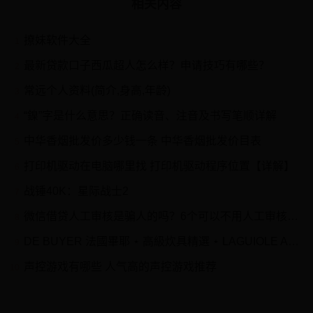
相关内容
撩妹软件大全
1
最新贷款口子西瓜超人怎么样？申请技巧有哪些？
2
常远个人资料(简介,身高,年龄)
3
“鎳”字是什么意思？正确读音、注音及书写笔顺详解
4
中华香烟批发价多少钱一条 中华香烟批发价目表
5
打印机驱动在电脑哪里找 打印机驱动程序位置【详解】
6
战锤40K：星际战士2
7
微信借贷人工审核是骗人的吗？6个可以不用人工审核平台
8
DE BUYER 法國畢耶 ⋆ 高級炊具精選 ⋆ LAGUIOLE ASIA
9
声控游戏有哪些 人气高的声控游戏推荐
10