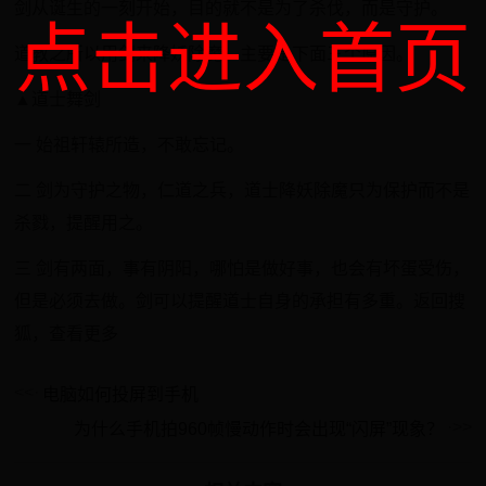
剑从诞生的一刻开始，目的就不是为了杀伐，而是守护。
点击进入首页
道教之所以用剑来降妖除魔，主要是下面三个原因。
▲道士舞剑
一 始祖轩辕所造，不敢忘记。
二 剑为守护之物，仁道之兵，道士降妖除魔只为保护而不是
杀戮，提醒用之。
三 剑有两面，事有阴阳，哪怕是做好事，也会有坏蛋受伤，
但是必须去做。剑可以提醒道士自身的承担有多重。返回搜
狐，查看更多
电脑如何投屏到手机
为什么手机拍960帧慢动作时会出现“闪屏”现象？