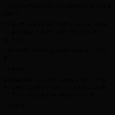
而剑被认为具有通灵的效果，更大的因素是因为道教的始祖
轩辕黄帝。
据史书记载，“轩辕帝採首山之铜铸剑，以天文古字题铭其
上。帝崩葬喬山，五百年后，山崩，室空，唯剑在焉。一
旦，亦失去。”
而这个是历史上的第一把剑，轩辕黄帝既是道祖，也是剑
祖。
▲黄帝画像
相传这世上的第一把剑上铸上了人间烟火，有农民，有渔
夫，有樵夫，有孩童愉快的玩耍，人人各司其职，其乐融
融。而这个也是轩辕黄帝想用这把剑所守护的东西。
▲道士舞剑