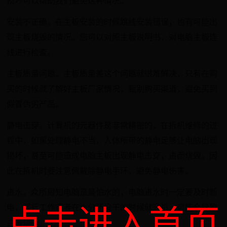
损坏可以帮助我们避免这种情况。
安装不正确。在主板安装的时候跳线安装错误，也有可能出
现主板烧毁的情况。您可以对照主板说明书，对电脑主板连
线进行检查。
主板质量问题。主板质量差这个问题就很难解决，只有在购
买的时候就了解好主板厂家情况，甄别购买渠道，避免买到
假冒伪劣产品。
静电击穿。计算机的元器件是非常精密的，在拆机维修的过
程中，如果处理静电不当，人体所带的静电足够让电脑出现
损坏，甚至可能造成电脑主板出现静电击穿，进而烧毁。因
此在拆机时要注意佩戴除静电手环，避免静电伤害。
进水。众所周知电脑是最怕水的，电脑进水时一定要及时断
电，强行工作或者在水分还没干的时候就开机，可能会导致
点击进入首页
主板烧毁。