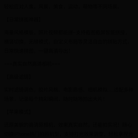
轻松应对人像，风景，美食，运动，萌物等不同场景。
【日常拼图神器】
海量风格模板，照片视频都能拼~支持截图截屏智能拼接，
横竖切换，无缝模式，自定义布局等灵活自由的拼贴方式，
日常快速拼图，一键高清导出！
===真实自然高清相机===
【高级滤镜】
实时滤镜调色，胶片风格、电影质感、相机模拟.....适配多种
场景，记录每个精彩瞬间，随时随地拍出大片！
【苹果模式】
还原美貌的高清原相机，效果真实自然，还能拍实况！随心
切换iPhone热门拍照机型，支持打光效果调整，轻松拿捏光