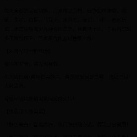
强大全面的美化功能，海量精品素材，操作简单便捷，贴
纸，文字，边框，马赛克，涂鸦笔，标记，抠图，创意玩
法…无需切换满足各种修图需求。还有迪士尼、三丽鸥等超
多正版授权IP，艺术家合作素材独家上线！
【AI闪光灯全新登场】
夜拍不怕暗，逆光也有救。
AI人脸识别x自动提亮肤色。自然修复面部过曝、光线不足
人脸发黑。
昏暗环境也能拍出氛围质感大片！
【像素级人像美容】
「肤色美白」智能焕白，热门肤色随心选，展现自信美丽！