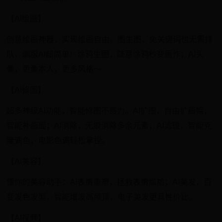
【AI绘画】
创意绘画神器，实现绘画自由。图生图，免关键词也无需排
队，驯服AI超简单！涂鸦生图，随意涂鸦秒变画作；AI头
像，更像本人，更多风格～
【AI修图】
超多神级AI功能，智能修图不费力。AI扩图，自由扩画幅，
智能补画面；AI消除，无痕消除多余元素；AI滤镜，智能克
隆调色，电影色调轻松拿捏。
【AI美容】
懂你的美容助手：AI表情重塑，拯救表情尴尬；AI美发，百
变发色发型，智能增发高颅顶，电子美发更具性价比。
【AI视频】