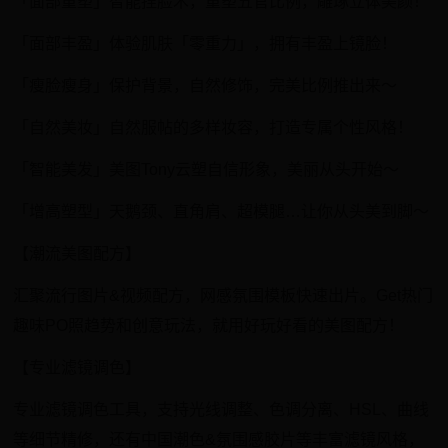
「面部重塑」智能捏脸术，重塑五官比例，雕琢立体美颜！
「面部丰盈」体验肌肤「零重力」，拥有丰盈上镜脸！
「瘦脸瘦身」保护背景，自然修饰，完美比例推出来～
「自然美妆」自然服帖的多样妆容，打造专属个性风格！
「智能美发」美图Tony云塑自信形象，美丽从头开始～
「增高塑型」天鹅颈、直角肩、超模腿…让你从头美到脚～
【潮流美图配方】
汇聚流行图片&视频配方，网感氛围模板快速出片。Get热门
趣味PO照趋势和创意玩法，就用好玩好看的美图配方！
【专业滤镜调色】
专业滤镜调色工具，支持光线调整、色调分离、HSL、曲线
等细节精修，还有中国潮色&氛围感胶片等丰富滤镜风格，