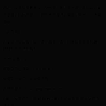
用AI，视频处理更高效。AI动漫，真人变动漫，多种画风丝
滑变身；画质修复，分辨率无损提升；智能识别水印，无痕
消除。
【AI写真】
AI生成场景妆造，轻写真、概念写真、形象照等超多风格，
随时随地轻松出片！
==== 联系方式 ====
微信官方公众号：meituxiuxiu
微博官方帐号：@美图秀秀
反馈邮箱地址：support@meitu.com
App内反馈方式：我-设置(右上角)-帮助与反馈-意见反馈/在
线咨询