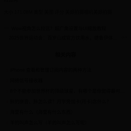
大小 171.08M 类型 美图 评分 美颜拍摄相机美颜拍摄
Wow视角怎么拉远？超广角设置与UI缩放教程
2025世界运动会：百岁山成官方饮用水，德鲁伊体育拓展阿根廷足球市场！
相关内容
iPhone 查看和管理订阅内容的两种方法
1
网络信号接收器
2
8个不能参加世界杯的顶级球星，有哪个是你觉得最可惜的
3
胩的拼音、胩怎么读？月字旁加卡(月卡)念什么？
4
海里有什么（海里有什么东西）
5
羊的叫声怎么写（羊的叫声怎么写呢）
6