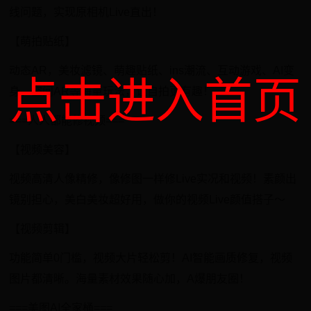
线问题，实现原相机Live直出！
【萌拍贴纸】
动态AR，美妆滤镜、萌趣贴纸、ins潮流、互动游戏、AI变
点击进入首页
身、空间AR等海量玩法，让自拍更有趣！
===人人都能修视频===
【视频美容】
视频高清人像精修，像修图一样修Live实况和视频！素颜出
镜别担心，美白美妆超好用，做你的视频Live颜值搭子～
【视频剪辑】
功能简单0门槛，视频大片轻松剪！AI智能画质修复，视频
图片都清晰。海量素材效果随心加，A爆朋友圈！
===美图AI全家桶===