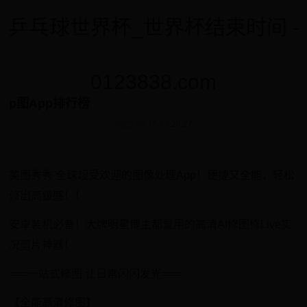
乒乓球世界杯_世界杯结束时间 -
0123838.com
p图App排行榜
2025-08-15 18:29:27
美图秀秀 全球超受欢迎的图像处理App！便捷又全能，轻松
修出高级感！！
安卓装机必备！大牌明星博主都爱用的高清AI修图修Live实
况剪片神器！
===一站式修图 让日常闪闪发光===
【全能高清修图】