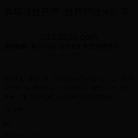
乒乓球世界杯_世界杯结束时间 -
0123838.com
胩的拼音、胩怎么读？月字旁加卡(月卡)念什么？
2025-05-24 13:05:52
胩的拼音、胩怎么读？月字旁加卡(月卡)念什么？汉字“胩”的
拼音是：kǎ。本文包含了张“胩”的拼音、读音、注音、国际
音标、等胩的字音信息...胩的拼音与读音“胩”的拼音
“胩”读音
kǎ
胩字注音：ㄎㄚˇ