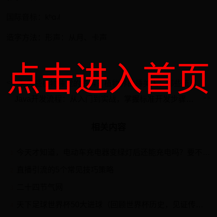
国际音标：kʰɑ˨˩˦
造字方法：形声：从月、卡声
点击进入首页
有哪些植物睡觉的资料？植物界的睡美人：哪些植物会“睡觉”？!
Java开发流程：从入门到实战，掌握标准开发步骤与最佳实践揭秘
相关内容
今天才知道，电动车充电器变绿灯后还能充电吗？要不要马上拔电源
1
直播引流的5个常见技巧策略
2
二十四节气网
3
天下足球世界杯50大进球（回顾世界杯历史，见证传世经典）
4