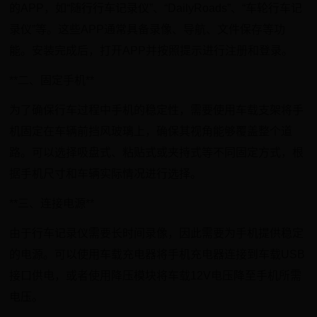
的APP，如“随行行车记录仪”、“DailyRoads”、“车轮行车记
录仪”等。这些APP通常具备录像、导航、文件保存等功
能。安装完成后，打开APP并按照提示进行注册和登录。
**二、固定手机**
为了确保行车过程中手机的稳定性，需要使用车载支架将手
机固定在车辆前挡风玻璃上，确保其视角能够覆盖整个道
路。可以选择吸盘式、粘贴式或夹持式等不同固定方式，根
据手机尺寸和车辆实际情况进行选择。
**三、连接电源**
由于行车记录仪需要长时间录像，因此需要为手机提供稳定
的电源。可以使用车载充电器将手机充电器连接到车载USB
接口供电，或者使用降压模块将车载12V电压降至手机所需
电压。