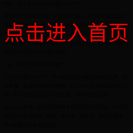
**四、连接手机与行车记录仪APP**
如果行车记录仪支持Wi-Fi或蓝牙功能，可以在手机设置中
点击进入首页
开启相应的功能，并搜索行车记录仪的信号进行连接。连接
成功后，打开行车记录仪APP，即可实时查看行车记录仪拍
摄的画面。如果行车记录仪不支持无线连接，还可以使用数
据线将手机与行车记录仪相连。
**五、设置行车记录仪参数**
在行车记录仪APP中，可以根据需要设置录像的分辨率、循
环录像、紧急视频保存等参数。部分APP还支持语音控制功
能，可以通过语音指令调整设置，提高驾驶安全性。
通过以上步骤，就可以轻松将手机变成行车记录仪，为驾驶
过程提供安全保障。同时，这也是一种环保、经济的做法，
充分利用了旧手机的价值。