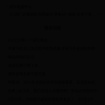
瑋字笔画写法
【心得】執事眼鏡 琵琶晨光 意象ver. 鏡框 非常不專業小開箱 @賽馬娘Pretty Derby 哈啦板
相关内容
Dnf上元哪一个部位难出
1
苹果手机怎么关闭软件使用流量,苹果手机关闭软件使用流量教程
2
嗜血细胞综合征
3
电源瓦数计算工具
4
建桥游戏合集专题合集
5
明里紬：2024年岛国女优界的璀璨星辰，是否是你的女神？
6
收藏 | 在日本，我们该怎么合理避税？学会这些帮你节省几十万！
7
5月24号，中国银行最新存款利率表来了：3万存1年，利息有多少？
8