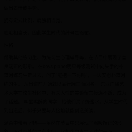
做出表情或手势。
​拥有定式比例，肩膀相当宽。
​睫毛相当长，因此学生时代的绰号是骆驼。
性格
帮助其他练习生、为练习生心理辅导等，在节目中展现了善
良端正的形象。 在boys planet明星等级测试中向失手的朴
道河练习生走过去，问了"能抱一下哥吗"，一边安慰朴道河
练习生。 从出道前开始就以品行端正而闻名。 东亚广播艺
术大学在校生社区中，有关人性的美谈留言接连不断，成为
了话题。 叫醒喝醉的同学，给他们买了蜂蜜水。从学生时代
到出道后，似乎只要与人接触就能创造美谈。
温柔中带着坚韧——虽然在节目中只展现了温暖端正的形
象，不过意外的是有爽朗、比想像中直言不讳的一面。