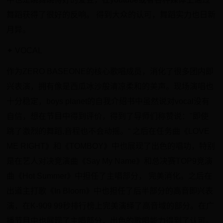
舞蹈获得了很好的反响。 得到大众的认可，舞蹈实力也日新
月异。
​✦ VOCAL
​作为ZERO BASEONE的核心歌唱成员，消化了很多团内即
兴表演，拥有像是西瓜冰沙般清凉柔和的美声。现场演唱也
十分稳定，boys planet的自我介绍书中虽然说对vocal没有
自信，想在节目中得到评价，得到了导师们称赞说："即使
跳了激烈的舞蹈,音程也不会动摇。“ 之后在任务曲《LOVE
ME RIGHT》和《TOMBOY》中也展现了出色的唱功，特别
是在艺人对决竞演曲《Say My Name》和总决赛TOP9竞演
曲《Hot Summer》中担任了主唱部分， 完美消化。之后在
出道主打歌《In Bloom》中也担任了后半部分的高音即兴表
演，在K-909 99秒排行榜上完美演绎了高音域的部分。在广
播节目中也展现了主唱部分，出色的歌唱能力得到了认可。