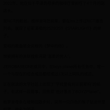
​2022年，他在位于平泽的母亲的咖啡厅里担任了4个月的副
店长。
​是NCT的粉丝。榜样是재현前辈，曾在ins上传过NCT播放
列表。展现了前辈演唱的2521OST《STARLIGHT》的样
子。
​爱唱的歌曲是全尚根的《梦中的你》。
​想要拥有的关联搜索词是"温柔的男人"。
​ZEROBASEONE成员中，在boys planet所有任务中，唯一
一个与现在的组合成员都组成过1次以上同队的成员。
​正在就读的大学社区上出现了"学校里有刘正前辈吗"的帖
子，有这样一段趣事，回答是"他好像去了BOYZPlanet"。
​胎梦是母亲在植物园散步时，突然一只白色的猴子钻进怀里
的梦，胎名为团子。