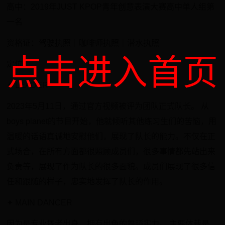
​高中：2019年JUST KPOP青年创意表演大赛高中单人组第
一名
​资格证：驾驶执照｜咖啡师执照｜潜水执照
点击进入首页
定位
✦ LEADER
2023年5月11日，通过官方视频被评为团队正式队长。 从
boys planet的节目开始，他就倾听其他练习生们的苦恼，用
温暖的话语真诚地安慰他们，展现了队长的能力。不仅在正
式场合，在所有方面都很照顾成员们，很多事情都先站出来
负责等，展现了作为队长的很多面貌。成员们展现了很多信
任和跟随的样子，忠实地发挥了队长的作用。
​✦ MAIN DANCER
​因为是专业舞者出身，拥有出色的舞蹈实力。 主要体裁是