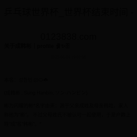
乒乓球世界杯_世界杯结束时间 -
0123838.com
关于成韩彬｜profile 🩰✨🗄
2025-06-09 19:02:58
​​本名：성한빈 🐹🐱☘️
​(成韓彬 , Sung Hanbin, ソン·ハンビン)
彬为闪耀的彬*名字由来：源于父亲成姓及母亲韩姓，家人
称他为“彬”。 不过父母姓氏不被认可一起使用，于是户籍上
姓“成”名“韩彬”。*