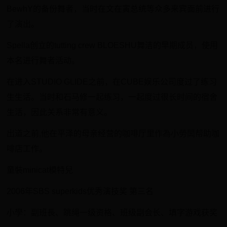
BewhY的备份舞者，当时在文在寅总统等众多来宾面前进行
了演出。
​Spella创立的tutting crew BLOESHU舞洁的早期成员，使用
本名进行舞者活动。
​在进入STUDIO GLIDE之前，在CUBE娱乐公司度过了练习
生生活。当时和石马修一起练习，一起度过很长时间的宿舍
生活，因此关系非常有意义。
​出道之前,他在平泽的母亲经营的咖啡厅里作為小勞闆帮助咖
啡店工作。
​童裝minicat模特兒
2006年SBS superkids优秀演技奖 第三名
​小學：副班長、跳绳一级资格、班级副会长、填字游戏获奖