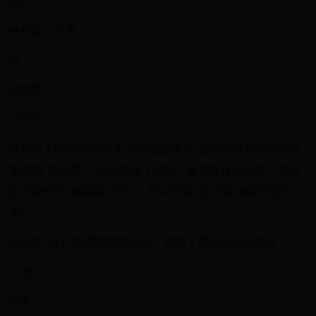
햄자
👑仓鼠＋王子
​🐹
成屁股
성덩이
在偶像人间剧场说了"队长的屁股很沉"后听到这句话的金地
雄高喊"成屁股！"由此产生了绰号。金地雄在说完这个单词
后又补充了"像福星一样~"，所以也有"成汉斌+福星"的意
思。
​胎名是"团子"的事实被传开后，成为了更加有名的绰号
冰冰
​빙빙