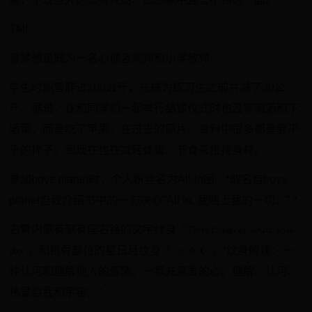
TMI
​曾梦想是成为一名心理咨询师和小学教师。
​学生时期曾胖过100公斤，在成为练习生之前共减了30公
斤。据说，在和同学们一起举行结课仪式时也没有喝酒和下
酒菜，而是吃了苹果。在过去的照片、资料中很多都是胖乎
乎的样子。到现在也在减轻体重、节食来维持身材。
​参加boys planet时，个人粉丝名为All-in团。*取名自boys
planet自我介绍书中的一句决心"All in. 我赌上我的一切。" *
​右臂内侧有刻有座右铭的文字纹身『𝓓𝓸𝓷’𝓽 𝓻𝓮𝓰𝓻𝓮𝓽 𝔀𝓱𝓪𝓽 𝔂𝓸𝓾
𝓭𝓸. 』和锁骨部位的星日月纹身『 ☼ ✧ ☪︎ 』*纹身解读：一
种认可和理解他人的感情。一颗充满爱的心。理解、认可、
热爱自我和宇宙。*