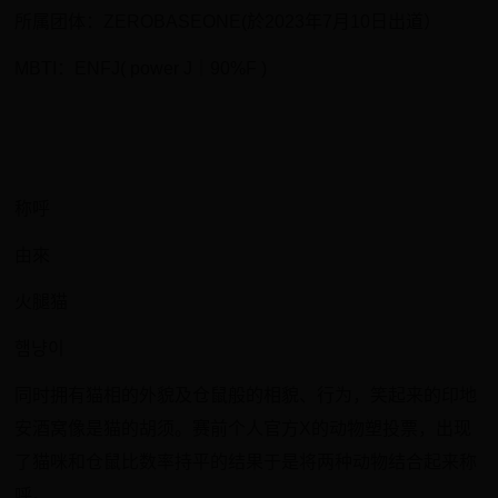
​所属团体：ZEROBASEONE(於2023年7月10日出道）
​MBTI：ENFJ( power J｜90%F )
称呼
由來
​火腿猫
햄냥이
同时拥有猫相的外貌及仓鼠般的相貌、行为，笑起来的印地
安酒窝像是猫的胡须。赛前个人官方X的动物塑投票，出现
了猫咪和仓鼠比数率持平的结果于是将两种动物结合起来称
呼。