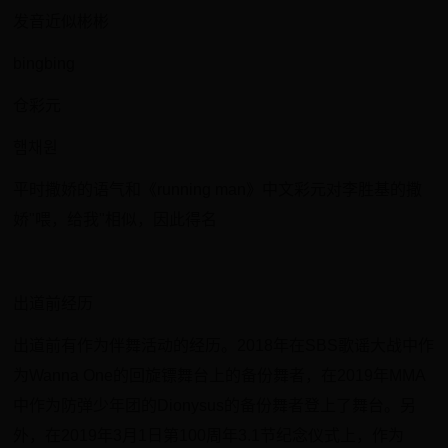
发音近似彬彬
​bingbing
仓彩元
햄채원
平时撒娇的语气和《running man》中文彩元对李胜基的撒
娇"喂，给我"相似，因此得名
​出道前经历
​出道前有作为伴舞活动的经历。2018年在SBS歌谣大战中作
为Wanna One的回旋镖舞台上的备份舞者，在2019年MMA
中作为防弹少年团的Dionysus的备份舞者登上了舞台。另
外，在2019年3月1日第100周年3.1节纪念仪式上，作为