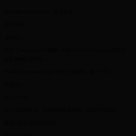
hamster+cat=hamcat，直译而来
成韩闪耀
성한빛나
担当『boys planet主题曲』k组center及killing part而得名，
是金奎彬起的称呼。
*bin彬和bich-nan闪耀的韩文发音相似、差一个字
红潮宝贝
홍조 베이비
脸上容易泛红晕，因为皮肤白皙而薄，所以更加显眼。
​害羞时脸会变成草莓团子
柔软奶牛软糖