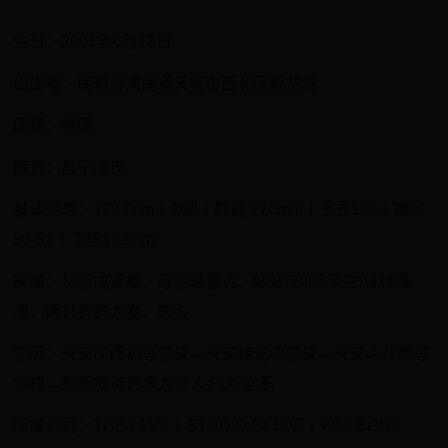
生日：2001年6月13日
出生地：南韩忠清南道天安市西北区双龙洞
国籍：韩国
籍贯：昌宁成氏
身体信息：179.6cm｜O型｜鞋碼 270mm｜上衣105｜褲子
30-32｜手指19.5cm
家属：父亲成贤模、母亲韩惠贞、妹妹(2005年生)成韩雅
凛、两只狗狗大麦、关心
​学历：天安凤西初等学校→天安桂光中学校→天安斗井高等
学校→东亚放送艺术大学 K-POP学系
​所属公司：THE L1VE｜STUDIO GL1DE｜WAKEONE