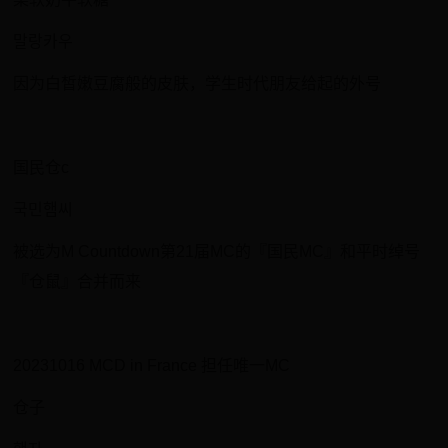
말랑카우
因为白皙嫩豆腐般的皮肤，学生时代朋友给起的外号
国民仓c
국민햄씨
被选为M Countdown第21届MC的『国民MC』和平时绰号
『仓鼠』合并而来
20231016 MCD in France 担任唯一MC
仓子