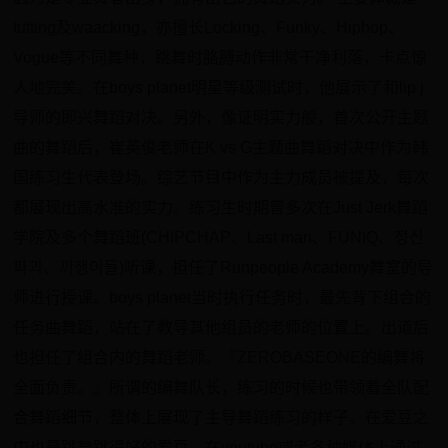
tutting及waacking，亦擅长Locking、Funky、Hiphop、
Vogue等不同舞种，跳舞时胳膊动作非常干净利落，卡点惊
人地完美。在boys planet明星等级测试时，他展示了和lip j
导师的即兴舞蹈对决。另外，像证明实力般，首次公开主题
曲的舞蹈后，崔英俊老师在K vs G主题曲舞蹈对决中作为韩
国练习生代表登场。综艺节目中作为主力成员被提及，每次
都展现出高水准的实力。练习生时期曾多次在Just Jerk舞蹈
学院及多个舞蹈班(CHIPCHAP、Last man、FUNIQ、정신
파괴、끼쟁이들)听课，担任了Runpeople Academy舞室的导
师进行授课。boys planet当时执行任务时，最先背下组合的
任务曲舞蹈，站在了教导其他组员的老师的位置上。出道后
也担任了组合内的舞蹈老师。『ZEROBASEONE的编舞将
全面负责。』所谓的编舞队长，练习的时候也带领着全队配
合舞蹈细节，整体上展现了主导舞蹈练习的样子。在爱豆之
中也是跳舞跳得好的爱豆，在youtube或者各种媒体上通过