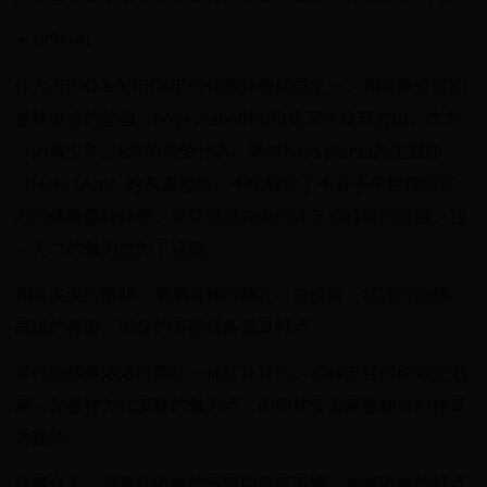
​✦ VISUAL
​作为ZERO BASEONE的代表外貌成员之一，拥有像仓鼠和
猫咪混合的脸蛋。boys planet中g组练习生投票选出，作为
『闪耀少年』k组的颜值代表。通过boys planet的主题曲
《Here I Am》的表演视频，不仅展现了不亚于卓越舞蹈实
力的偶像最佳外貌，还凭借其充满的才艺和特有的氛围，独
一无二的魅力成为了话题。
​拥有尖尖的眼眸、炯炯有神的瞳孔、白皮肤、红润的脸颊、
高挺的鼻梁、明显的下巴线条是其特点。
​平时脸颊像浓浓的腮红一样红扑扑的，和标志性的印地安酒
窝一起被称为代表性的魅力点。而印地安酒窝被粉丝们称其
为猫须。
​在舞台上，容易在歌曲的气氛中改变表情，根据歌曲的特点