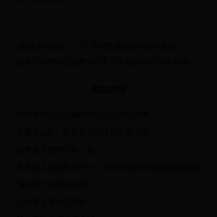
团建活动必选：15个互动性强的团队协作游戏
全球十大咖啡豆品牌排行榜 十大最好喝的顶级黑咖啡牌子特点
相关内容
如何将SketchUp模型导入3ds Max软件
1
臭脚怎么办？医生告诉你这些实操方法！
2
路虎极光维修方案汇总......
3
免費線上調整照片尺寸：5 秒依指定比例或像素調整圖片大小！
4
“金米奖”评选标准说明
5
当代散文家作品选读
6