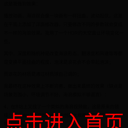
这是我做到效果：
播放动画，海浪就会像一块画布一样扭曲，波动起伏。这是
在平面上添加了洋面修改器，只要修改不同的参数就会变成
不一样的海浪效果。我用了一个HDR的天空盒让环境变化一
些。
其中，深度和随机种是改变海浪形态，翻滚度和风速等等都
是变换平面扭曲的程度，泡沫是浪花会不会带起泡沫；
而浪花的材质是通过材质球自己调的；
我最终在这种效果上不断完善，做出来最终的效果（缺点是
场景范围小，环境调节不好，海浪模拟不够逼真）：
4、在B站上又找了一个类似的海浪视频做，这是原来的链
点击进入首页
接：Blender 2.8:在Blender 中创建大规模真实海洋_哔哩哔
哩_bilibili