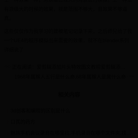
有浪级大的时候的效果，就是范围不够大，且效果不够逼
真。
这些仅仅作为我学习的建模笔记记录下来，之后师兄给了我
一个UE4的程序模拟出来需要的效果，就不在blender系列
详细说了
正在阅读：爱剪辑添加片头特效图文教程爱剪辑添加片头特效图文教程
1968年属猴人五行是什么命,68年属猴人是属什么命
相关内容
3d创客和编程的区别是什么
1
口芪的药方
2
魅族手机会议录音在哪里找,手机录音在哪个文件夹,找到手机录音文件的方法
3