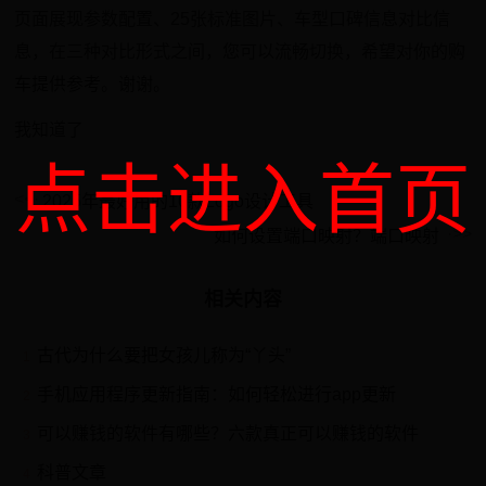
页面展现参数配置、25张标准图片、车型口碑信息对比信
息，在三种对比形式之间，您可以流畅切换，希望对你的购
车提供参考。谢谢。
我知道了
点击进入首页
2025年最好用的10款Logo设计工具
如何设置端口映射？端口映射 ​
相关内容
古代为什么要把女孩儿称为“丫头”
1
手机应用程序更新指南：如何轻松进行app更新
2
可以赚钱的软件有哪些？六款真正可以赚钱的软件
3
科普文章
4