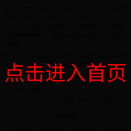
BOSS长期锁定可能是账号存在某些违规行为，或者是您频
繁爽约后被BOSS监测举报，工作人员确认后就会对您的账
号进行锁定，也有可能是您在BOSS直聘中发布一些虚假广
告或者虚假招聘信息，经过官方的查证以后会对您的账号进
行锁定。
boss会根据危险等级进行锁定，短的可能二十四小时就可以
点击进入首页
解封，长的可能要几个月，所以需要跟客服沟通进行申诉解
封，日常在使用账号不能发敏感词语，不能让候选人投诉。
觅长生仙术渡劫
褙子与披风，它们有什么区别吗？
相关内容