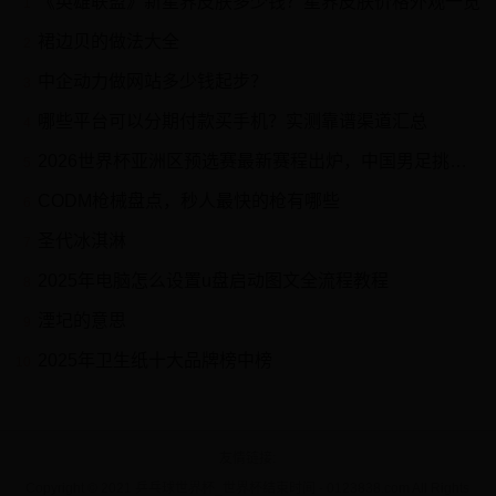
《英雄联盟》新星界皮肤多少钱？星界皮肤价格外观一览
1
裙边贝的做法大全
2
中企动力做网站多少钱起步？
3
哪些平台可以分期付款买手机？实测靠谱渠道汇总
4
2026世界杯亚洲区预选赛最新赛程出炉，中国男足挑战在即！
5
CODM枪械盘点，秒人最快的枪有哪些
6
圣代冰淇淋
7
2025年电脑怎么设置u盘启动图文全流程教程
8
湮圮的意思
9
2025年卫生纸十大品牌榜中榜
10
友情链接
Copyright © 2021 乒乓球世界杯_世界杯结束时间 - 0123838.com All Rights