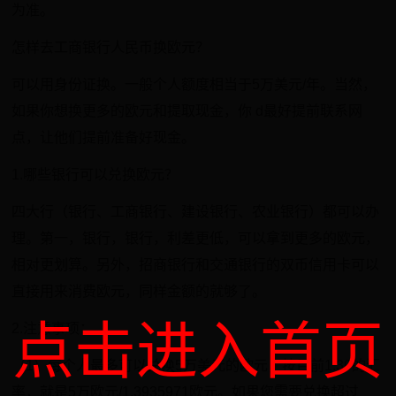
为准。
怎样去工商银行人民币换欧元？
可以用身份证换。一般个人额度相当于5万美元/年。当然，
如果你想换更多的欧元和提取现金，你 d最好提前联系网
点，让他们提前准备好现金。
1.哪些银行可以兑换欧元？
四大行（银行、工商银行、建设银行、农业银行）都可以办
理。第一，银行，银行，利差更低，可以拿到更多的欧元，
相对更划算。另外，招商银行和交通银行的双币信用卡可以
直接用来消费欧元，同样金额的就够了。
点击进入首页
2.注意事项：
（1）每个人最多可以兑换5万美元的欧元，按目前1.39的汇
率，就是5万欧元/1.3935971欧元。如果您需要兑换超过