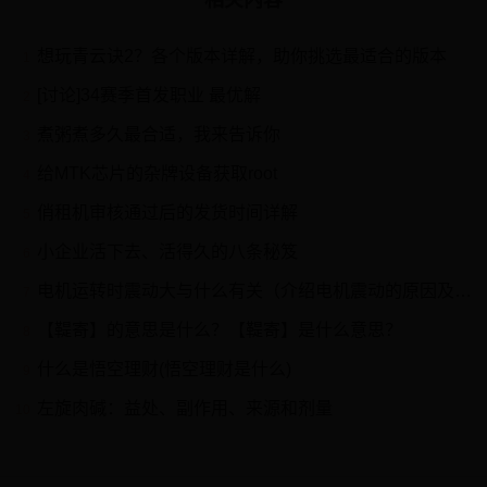
相关内容
想玩青云诀2？各个版本详解，助你挑选最适合的版本
1
[讨论]34赛季首发职业 最优解
2
煮粥煮多久最合适，我来告诉你
3
给MTK芯片的杂牌设备获取root
4
俏租机审核通过后的发货时间详解
5
小企业活下去、活得久的八条秘笈
6
电机运转时震动大与什么有关（介绍电机震动的原因及解决方法）
7
【鞮寄】的意思是什么？【鞮寄】是什么意思？
8
什么是悟空理财(悟空理财是什么)
9
左旋肉碱：益处、副作用、来源和剂量
10