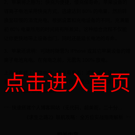
2、苹果将之称为：快充为便捷，慢充保寿命。苹果设备的
锂离子电池采用快充方式，迅速达到 80% 的电量，然后转
换至较慢的涓流充电。根据设置和充电设备的不同，充满最
初 80% 电量所用的时间将有所差异。这种组合流程不仅能
让你更快地带上设备出门，同时还能延长电池的寿命。
3、苹果还说明：可随时随需为 iPhone 或其它苹果设备的锂
离子电池充电。在充电之前，无需先 100% 放电。
上海极客修上门换电池、换屏幕覆盖：浦东 闵行 徐汇 长宁
点击进入首页
普陀 静安 卢湾 黄浦 闸北 虹口 杨浦 宝山 嘉定 青浦 松江 金
山 奉贤 南汇 崇明 上海周边
快速搭建个人博客网站（无代码，超美观，二十分钟搭建，小白友好，超详细）
《求生之路2》联机攻略：全方位实战指南解析