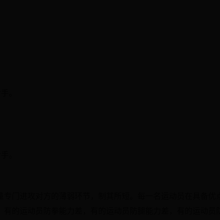
对手。
。
。
对手。
量专门进攻对方的薄弱环节，制其所短。每一名运动员在具备优
，有的运动员防拳能力差，有的运动员防腿能力差，有的运动员