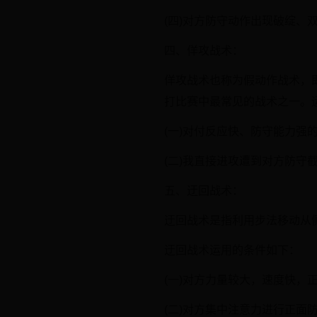
(四)对方防守动作出现破绽、
四、佯攻战术：
佯攻战术也称为假动作战术，
打比赛中最常见的战术之一。
(一)对付反应快、防守能力强
(二)我直接进攻遭到对方防
五、迂回战术：
迂回战术是指利用步法移动从
迂回战术运用的条件如下：
(一)对方力量较大，速度快，
(二)对方集中注意力进行正面