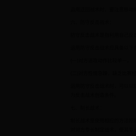
运用迂回战术时，要注意移动
六、防守反击战术：
防守反击战术是指利用自己反
运用防守反击战术应具备以下
(一)对方进攻动作比较单一。
(二)对方性情急躁，缺乏比赛
运用防守反击战术时，可以以
为反击战术创造条件。
七、制长战术：
制长战术是使用相应的方法控
对对方专长制定战术，使其专