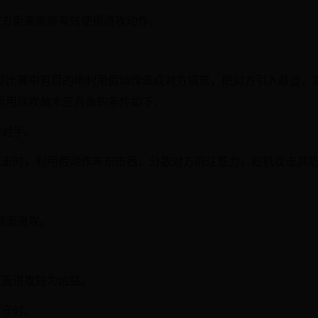
双方距离能够有效使用进攻动作。
即比赛中有目的地利用假动作造成对方错觉，把对方引入歧途，
运用佯攻战术应具备的条件如下：
的对手。
守截击时，利用假动作声东击西，分散对方的注意力，趁机攻击其
侧面进攻。
正面进攻较为凶猛。
防守时。