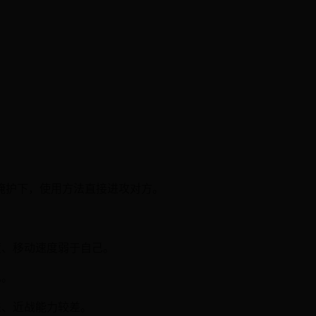
掩护下，使用方法直接进攻对方。
：
度、移动速度弱于自己。
己。
差、近战能力较差。