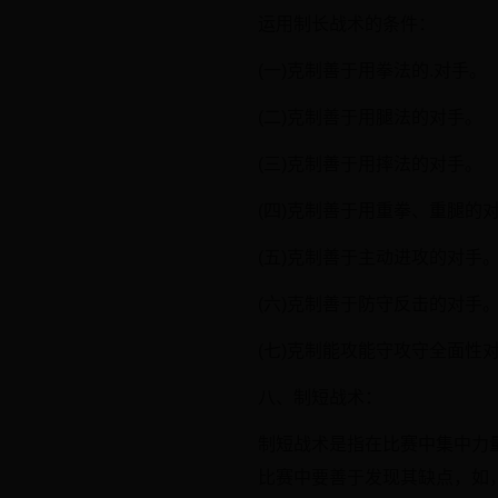
运用制长战术的条件：
(一)克制善于用拳法的.对手。
(二)克制善于用腿法的对手。
(三)克制善于用摔法的对手。
(四)克制善于用重拳、重腿的
(五)克制善于主动进攻的对手
(六)克制善于防守反击的对手
(七)克制能攻能守攻守全面性
八、制短战术：
制短战术是指在比赛中集中力
比赛中要善于发现其缺点，如