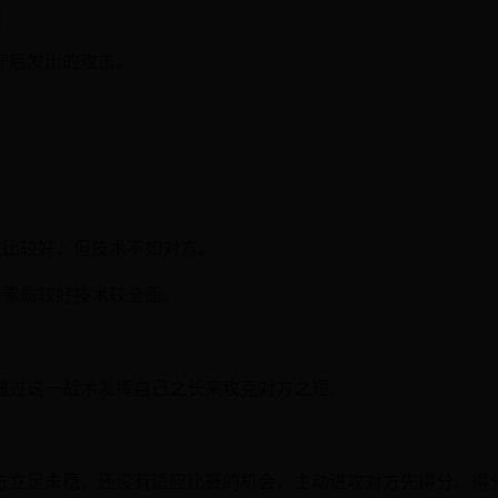
：
守后发出的攻击。
质比较好，但技术不如对方。
体素质较好技术较全面。
通过这一战术发挥自己之长来攻克对方之短。
方立足未稳，还没有适应比赛的机会，主动进攻对方先得分。得