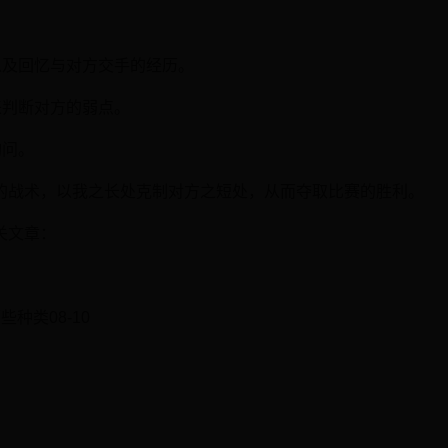
：
以及回忆与对方交手的经历。
来判断对方的弱点。
询问。
的战术，以我之长处克制对方之短处，从而夺取比赛的胜利。
关文章：
些种类08-10