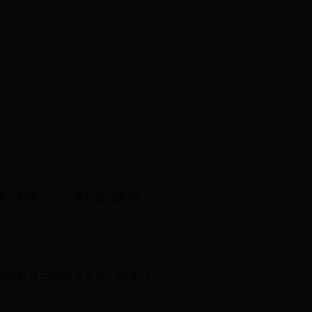
图。刺激对方，使其更加急躁，
员都有自己的技术专长，如果针
用。