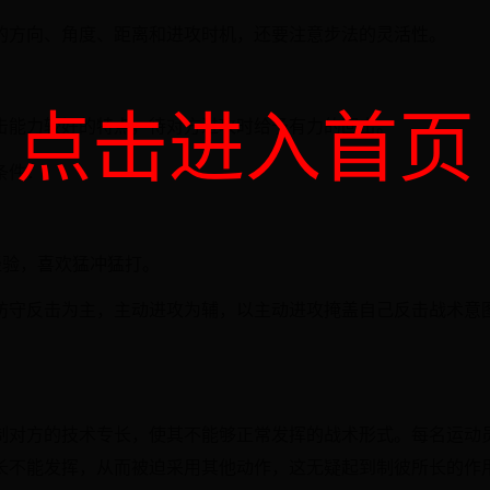
的方向、角度、距离和进攻时机，还要注意步法的灵活性。
点击进入首页
击能力较好的特点，待对方进攻时给予有力的回击。
条件：
经验，喜欢猛冲猛打。
防守反击为主，主动进攻为辅，以主动进攻掩盖自己反击战术意
制对方的技术专长，使其不能够正常发挥的战术形式。每名运动
长不能发挥，从而被迫采用其他动作，这无疑起到制彼所长的作