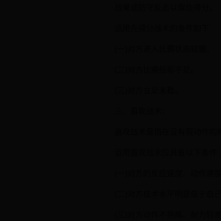
战果或防守反击以保住得分。
运用先得分战术的条件如下：
(一)对方进入比赛状态较慢。
(二)对方比赛经验不足。
(三)对方立足未稳。
三、直攻战术：
直攻战术是指在没有假动作的
运用直攻战术应具备以下条件
(一)对方的反应速度、动作速
(二)对方技术水平明显低于自
(三)对方动作不熟练、耐力较