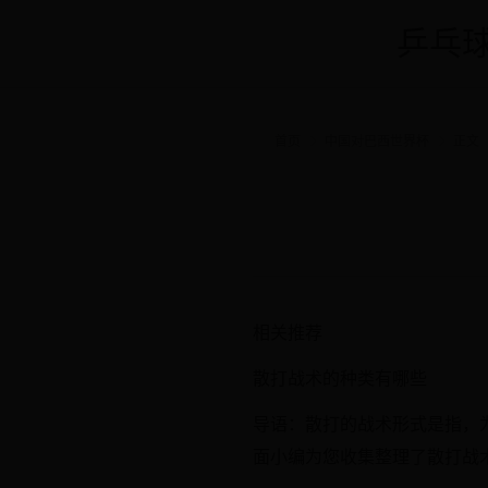
乒乓球
首页
中国对巴西世界杯
正文
相关推荐
散打战术的种类有哪些
导语：散打的战术形式是指，
面小编为您收集整理了散打战