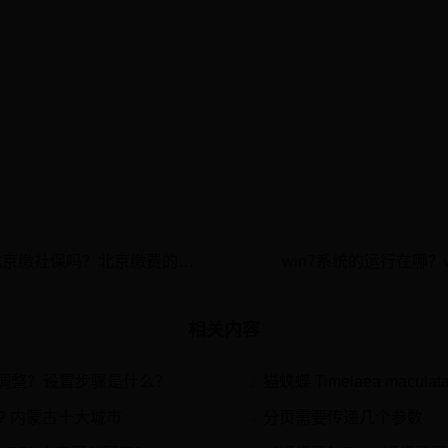
工作掉到北京，有必要在北京缴社保吗？北京缴费的这些好处要知晓
win7系统的运行在哪？
相关内容
何调整？设置步骤是什么？
猫蛱蝶 Timelaea maculat
2
? 内蒙古十大城市
分页需要传递几个参数
4