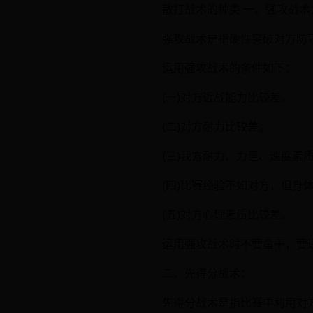
散打战术的种类 一、强攻战术
强攻战术是指硬性突破对方防
运用强攻战术的条件如下：
(一)对方近战能力比较差。
(二)对方耐力比较差。
(三)我方耐力、力量、速度素
(四)比赛经验不如对方，但身
(五)对方心理素质比较差。
运用强攻战术时不要蛮干，要
二、先得分战术：
先得分战术是指比赛中利用对