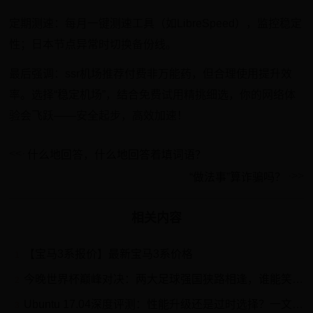
定期测速：每月一键测速工具（如LibreSpeed），监控稳定
性；日本节点异常时切换备份线。
最后强调：ssr机场推荐付费非万能药，但合理使用提升效
率。选择“稳定机场”，结合免费试用精挑细选，你的网络体
验会飞跃——安全起步，高效加速！
​什么地回答，什么地回答着填词语？
“做法事”算诈骗吗？
相关内容
【宝马3系报价】最新宝马3系价格
1
今晚世界杯巅峰对决：两大足球强国狭路相逢，谁能笑到最后？
2
Ubuntu 17.04深度评测：性能升级还是过时选择？一文揭秘
3