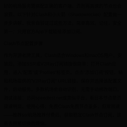
好的机场服务需搭配正确的客户端，否则再高速的节点也会
浪费。以下针对Clash和小火箭（Shadowrocket）配置做一
步步讲解，我亲自验证过这些方法，简单高效。记住，安全
第一：只用官方App下载链接添加订阅。
Clash节点配置步骤
作为开源老牌工具，Clash适合Windows和macOS用户。安
装后，添加SSR或V2Ray订阅链接很简单：打开Clash应
用，进入”配置”或”Profiles”标签页。点击”添加订阅”按钮，粘
贴机场提供的”V2Ray订阅” URL链接。保存并选择该配置文
件，启动服务。多数机场会自动识别，无需手动修改端口。
测试连接：访问speedtest.net或类似平台，看日本节点是否
提速明显。使用心得：免费Clash免费节点虽多，但常限速
——推荐ssr机场推荐付费后，获取稳定Clash节点订阅，这
省去频繁切换的烦恼。