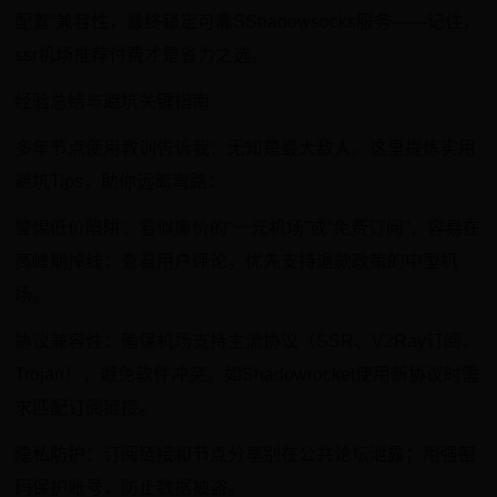
配置”兼容性，最终锁定可靠SShadowsocks服务——记住，
ssr机场推荐付费才是省力之选。
经验总结与避坑关键指南
多年节点使用教训告诉我：无知是最大敌人。这里提炼实用
避坑Tips，助你远离弯路：
警惕低价陷阱：看似廉价的“一元机场”或“免费订阅”，容易在
高峰期掉线；查看用户评论，优先支持退款政策的中型机
场。
协议兼容性：确保机场支持主流协议（SSR、V2Ray订阅、
Trojan），避免软件冲突。如Shadowrocket使用新协议时需
求匹配订阅链接。
隐私防护：订阅链接和节点分享别在公共论坛泄露；用强密
码保护账号，防止数据被盗。