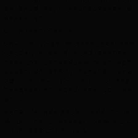
策略、软件配置、测速对比、免费试用建议及避坑要点，确
保你避开常见陷阱。
如何选择适合自己的节点或机场
选择一个可靠ssr机场推荐付费服务不是盲目追风潮，而是基
于实际需求的分析。首先，考虑你的地理位置和常用服务：
如果你是追剧党，日本节点能保证Netflix流畅播放；但要是
处理海外工作邮件，香港节点可能有更高稳定性。价格也很
关键——别被“六元一个月机场”低价吸引，低价可能意味着
节点超售或速度不稳定。我曾测试多款服务，发现以下标准
最为实用：
线路质量：优先选择提供“高速线路”选项的机场，节点分布
越广泛越好（如美、日、港多点覆盖），这能减少延迟。用
户评价网站里搜索“稳定机场”是个好办法。