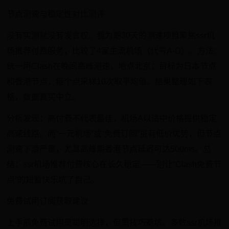
节点测速与稳定性对比测评
没有实测就没有发言权。我为期30天的测速项目聚焦ssr机
场推荐付费服务，比较了4家主流机场（代号A-D）。方法：
统一用Clash在晚间高峰测速，地点北京；目标为日本节点
和香港节点，每个点采样10次取平均值。结果整理如下表
格，数据真实中立。
分析发现：高付费不代表最佳，机场A以适中价格提供稳定
高速线路。而“一元机场”或“免费订阅”虽有低价优势，但节点
测速下滑严重，尤其高峰期香港节点延迟可达500ms。总
结：ssr机场推荐付费核心在长久稳定——别让“Clash免费节
点”的短暂快乐坑了自己。
免费试用订阅获取建议
上手前免费试用是聪明选择，但需技巧避坑。多数ssr机场推