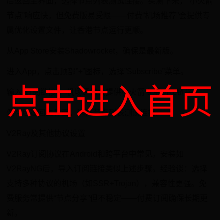
后返回主界面，选择节点列表测试连接。实测下来，“小火箭
节点”响应快，但免费版易受限——付费“机场推荐”会提供专
属优化设置文件，让香港节点运行更顺。
从App Store安装Shadowrocket，确保是最新版。
进入App，点击顶部”+”图标，选择”Subscribe”菜单。
点击进入首页
输入“订阅链接”，机场通常会提供小火箭专用URL链接。
保存后返回主界面，选择节点列表测试连接。
V2Ray及其他协议设置
V2Ray订阅协议在Android和跨平台中常见。安装如
V2RayNG后，导入订阅链接类似上述步骤。经验谈：选择
支持多种协议的机场（如SSR+Trojan），兼容性更强。免
费服务常提供“节点分享”但不稳定——付费订阅确保长期更
新。