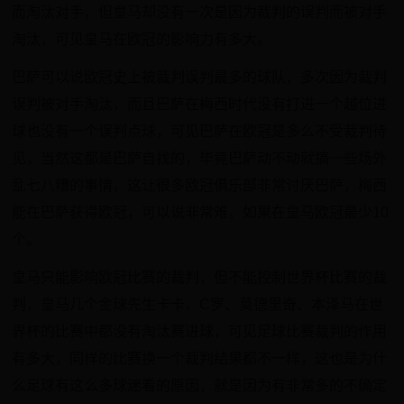
而淘汰对手，但皇马却没有一次是因为裁判的误判而被对手
淘汰，可见皇马在欧冠的影响力有多大。
巴萨可以说欧冠史上被裁判误判最多的球队，多次因为裁判
误判被对手淘汰，而且巴萨在梅西时代没有打进一个越位进
球也没有一个误判点球，可见巴萨在欧冠是多么不受裁判待
见，当然这都是巴萨自找的，毕竟巴萨动不动就搞一些场外
乱七八糟的事情，这让很多欧冠俱乐部非常讨厌巴萨，梅西
能在巴萨获得欧冠，可以说非常难，如果在皇马欧冠最少10
个。
皇马只能影响欧冠比赛的裁判，但不能控制世界杯比赛的裁
判，皇马几个金球先生卡卡、C罗、莫德里奇、本泽马在世
界杯的比赛中都没有淘汰赛进球，可见足球比赛裁判的作用
有多大，同样的比赛换一个裁判结果都不一样，这也是为什
么足球有这么多球迷看的原因，就是因为有非常多的不确定