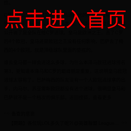
性。
点击进入首页
C罗进这么多球，其实就是皇马送给他的礼物，没有皇马C
罗根本不可能进这么多球，马塞洛、本泽马离开皇马以后都
公开说了是全队在给C罗进球。皇马是欧洲之王，去了C罗
的4个欧冠，皇马还是欧冠之王没有任何影响，巴萨去了梅
西的4个欧冠，就是顶级球队里面的垫底的。
谁去皇马都一样会进这么多球，为什么本泽马欧冠进球排名
第3，要知道本泽马和C罗的巅峰期是重复，这说明皇马欧冠
进球太容易了，巴萨梅西的队友没有一个人欧冠进球拿的出
手，内马尔、苏亚雷斯欧冠都没有进个进球，很明显皇马和
巴萨就不是一个档次的俱乐部。返回搜狐，查看更多
备查的意思
【問題】各位玩LOL多久了呢?! @英雄聯盟 League of Legends 哈啦板