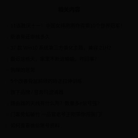
相关内容
11连胜庆十一！中国女排刚刚夺得第10个世界冠军！
1
新浪有还审核多久
2
37 款 Win10 系统第三方美化主题，兼容 21H2
3
最近这些天，家里不断进蛐蛐，咋回事？
4
驹隟的意思
5
5个改善骨盆前倾的矫正拉伸训练
6
旗下品牌 / 意奔玛滤清器
7
路由器的天线有什么用？数量多≠信号强？
8
门客势如破竹 一品官老爷王刚带你闯衙门!
9
如何查看微信账号资料
10