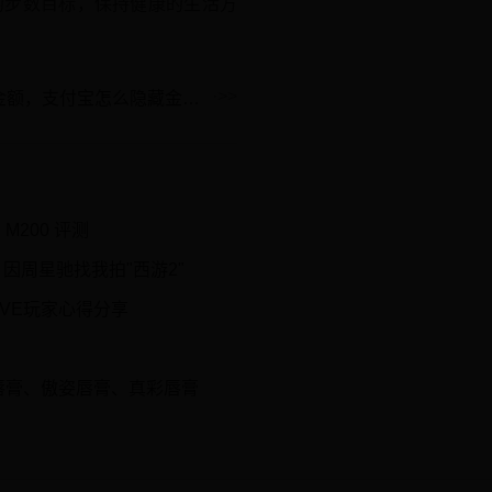
的步数目标，保持健康的生活方
支付宝如何隐藏/显示余额宝金额，支付宝怎么隐藏金额，支付宝隐藏余额设置方法？
M200 评测
因周星驰找我拍"西游2"
PVE玩家心得分享
惑唇膏、傲姿唇膏、真彩唇膏