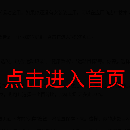
米运动应用。如果你还没有安装该应用，可以在应用商店中搜索“
看到一个“我的”按钮，点击它进入“我的”页面。
选项，包括“运动记录”、“健康数据”、“运动目标”等。你需要选择
点击进入首页
会看到“步数目标”这个选项。点击它，然后你可以根据自己的需求
0步，也可以选择一个百分比，比如比昨天多走10%。
击页面下方的“保存”按钮，将设置保存下来。这样，你的步数目