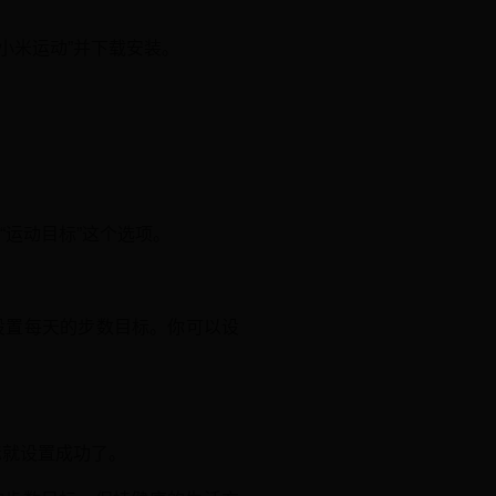
小米运动”并下载安装。
“运动目标”这个选项。
设置每天的步数目标。你可以设
标就设置成功了。