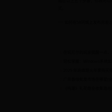
通过以上五个步骤，你就可以
式。
如何在58同城上发布房屋
在玩尼尔的玩家提醒一点，3周目后期记
1
轻松掌握：Windows系统如何轻
3
2025 年高峰期火车票购买
5
广东香烛批发市场在哪里(
7
《鸣潮》礼花蒴全收集路线
9