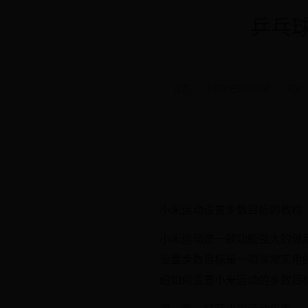
乒乓球
首页
中国对巴西世界杯
正文
小米运动设置步数目标的教程
小米运动是一款功能强大的健
设置步数目标是一项非常实用
绍如何设置小米运动的步数目