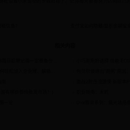
轻松设置小米运动的步数目标了。记得每天都要努力达到自己
出租信息？
相关内容
得一定要备份存档，虽然我已经知...
小巧易用好选择 佳能 EOS 
2
松加入企业域，解锁高效办公新体验
包贝尔谈退出"跑男"原因：
4
指南
激战2射击流游侠 新版本
6
全国有哪些香烛批发市场？)
职业指南：木匠
8
图一览
Dior唇膏系列：鏡光誘
10