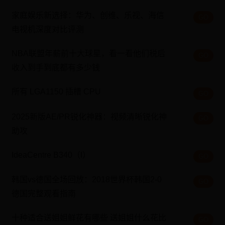
家庭娱乐新选择：华为、创维、乐视、海信
GO
电视机深度对比评测
NBA联盟年薪前十大球星，看一看他们税后
GO
收入到手到底都有多少钱
所有 LGA1150 插槽 CPU
GO
2025新版AE/PR锐化神器：视频清晰锐化神
GO
助攻
IdeaCentre B340（I）
GO
韩国vs德国全场回放：2018世界杯韩国2-0
GO
德国完整观看指南
十种适合送姐姐鲜花有哪些 送姐姐什么花比
GO