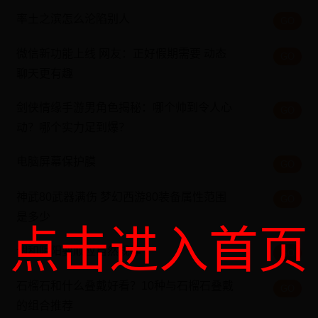
率土之滨怎么沦陷别人
GO
微信新功能上线 网友：正好假期需要 动态
GO
聊天更有趣
剑侠情缘手游男角色揭秘：哪个帅到令人心
GO
动？哪个实力足到爆？
电脑屏幕保护膜
GO
神武80武器满伤 梦幻西游80装备属性范围
GO
是多少
点击进入首页
调和阴阳要顺应自然规律
GO
石榴石和什么叠戴好看？10种与石榴石叠戴
GO
的组合推荐