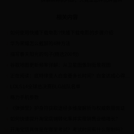
相关内容
如何使用快播下载电影?快播下载电影的步骤介绍
1
华为荣耀怎么截屏的4种方法
2
描写春天阳光的句子(精选200句)
3
谷歌地图更新频率详解：从卫星图像到街景视图
4
正在阅读：底特律变人白金要多长时间？白金达成心得分享底特律变人白金要多长时间？白金达成心得分享
5
LOLS14全球总决赛BLG战队名单
6
格力手机参数
7
《弹弹堂》护身符获取途径多维度解析与权威数据佐证
8
如何快速提升淘宝店铺转化率并实现销售业绩增长？
9
开淘宝店具体是在哪里考试？考试时间有什么限制吗？
10