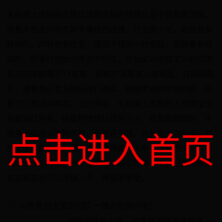
天启骑士皮肤购买建议这款皮肤的特效以及手感都是顶级，
穿着黑色披风的杰斯手拿红色战锤，打击感十足，而且是有
特效的，声效也有改变，是很不错的一款皮肤；皮肤是有特
效的，但是特效很少而且不明显，在玩家对皮肤定义的范围
里这款皮肤属于T4皮肤，获取方法是进入游戏后，在商场购
买，或者是在官方网站进行购买，但是考虑到价格问题，玩
家可以等活动购买。总的来看，天启骑士杰斯的人物模型全
身都偏红色系，技能特效也以红色为主，还是很酷炫的，手
感虽不如战斗学院杰斯，但是还不错，皮肤售价为69元，性
点击进入首页
价比还是挺高的，喜欢的召唤师推荐入手，但是这个皮肤会
有更低价的时候，所以玩家可以耐心等待一下，但是如果是
实在喜欢也可以尽快入手，早买早享受。
S26 处刑大宝剑闪打 一路火花带闪电！
拆解麻将机内部，究竟是怎样洗牌叠牌