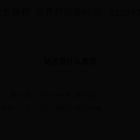
世界杯_世界杯结束时间 - 0123838
钻进是什么意思
2026-07-05 14:51:51
’相对）：推～｜跃～｜～军｜～一步｜更～一层。
‘出’相对）：～入｜～门｜～屋来｜～工厂当学徒。