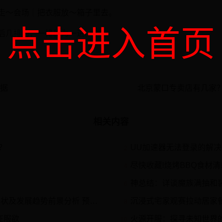
：走～会场｜把衣服放～箱子里去。
点击进入首页
前后几排的；一排称为一进。
数据
北京蒙口专卖店有几家？m
相关内容
？
UU加速器无法登录的解决
2
尽快收藏!烧烤BBQ食材
4
神总结：详谈魔族满抽和
6
 预计2030年电源市场规模有望突破6000亿元
沉浸式宅家观赛拉动居家餐饮
8
征服欲
火源开服：探寻未知世界
10