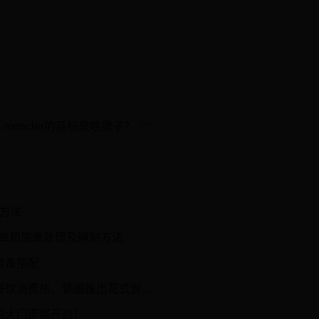
oncler的商标是啥牌子？
方法
清单和简单处理及腌制方法
装备搭配
消费热，锅圈推出花式世界杯套餐
的大门即将开启！