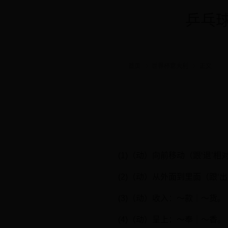
乒乓球
首页
世界杯意大利
正文
(1)（动）向前移动（跟‘退
(2)（动）从外面到里面（跟
(3)（动）收入：～款｜～货。
(4)（动）呈上：～奉｜～香。