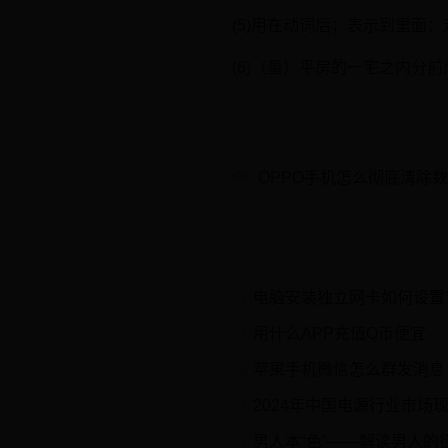
(5)用在动词后；表示到里面
(6)（量）平房的一宅之内分
OPPO手机怎么彻底清除
电脑安装独立网卡如何设置
1
用什么APP充值Q币便宜
3
苹果手机微信怎么群发消息
5
2024年中国电源行业市场现状及发展趋势前景分析
7
男人本“色”——解读男人的
9