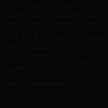
因为有志愿者们的细心照顾，老人慢慢地露出了开心的笑
容，但是依然不开口说话，只以点头、摇头来回应志愿者。
明确身份后，香港志愿者提供了陈志健妻子杨女士的电话。
志愿者与杨女士联系上后，便将陈志健的视频发给她看。杨
女士说，虽然失联十多年，模样大变，但基本上能确定视频
里的他就是自己老公。
据杨女士说，陈志健是地道的香港人，比她大16岁。他们于
1991年结婚，婚后有两个可爱的儿子。当时陈志健在深圳和
香港两地经商，生意做得很大，而且家住在香港的富人区
——湾仔区。2006年3月11日是大儿子生日，陈先生却突然
失去联系，她带着两个儿子在深圳找了他一年。2007年她在
香港报警。2010年陈志健的妈妈去世，她带着两个儿子回香
港奔丧，他仍然没有出现。多年过去了，杨女士带着孩子回
到了昆明生活。