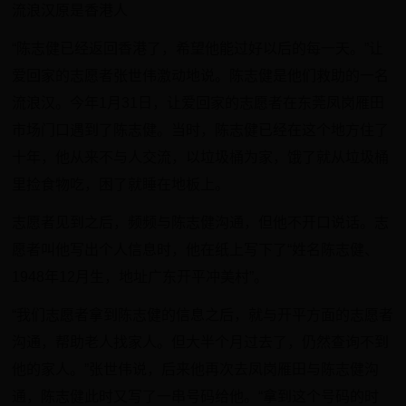
流浪汉原是香港人
“陈志健已经返回香港了，希望他能过好以后的每一天。”让
爱回家的志愿者张世伟激动地说。陈志健是他们救助的一名
流浪汉。今年1月31日，让爱回家的志愿者在东莞凤岗雁田
市场门口遇到了陈志健。当时，陈志健已经在这个地方住了
十年，他从来不与人交流，以垃圾桶为家，饿了就从垃圾桶
里捡食物吃，困了就睡在地板上。
志愿者见到之后，频频与陈志健沟通，但他不开口说话。志
愿者叫他写出个人信息时，他在纸上写下了“姓名陈志健、
1948年12月生，地址广东开平冲美村”。
“我们志愿者拿到陈志健的信息之后，就与开平方面的志愿者
沟通，帮助老人找家人。但大半个月过去了，仍然查询不到
他的家人。”张世伟说，后来他再次去凤岗雁田与陈志健沟
通，陈志健此时又写了一串号码给他。“拿到这个号码的时