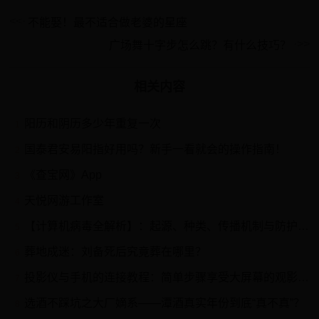
不能娶！最不适合做老婆的星座
广场舞十字步怎么跳？有什么技巧？
相关内容
阳历和阴历多少年重复一次
1
国泰君安易阳指好用吗？新手一看就会的操作指南！
2
‎《查宝网》App
3
天悦网游工作室
4
【计算机病毒全解析】：起源、种类、传播机制与防护策略
5
葬地成迷：刘备死后究竟葬在哪里？
6
投影仪与手机的连接教程：简单步骤享受大屏幕的观影体验
7
选酒不踩坑之大厂嫡系——潭酒真实年份到底“真不真”？
8