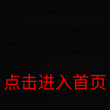
候，感觉像是香港的车牌，但又不完全是。当时我们就发到
了微信群，群里的香港志愿者看到后，告诉我们说这是香港
身份证号码。”
7月30日，张世伟与其他志愿者带着陈志健去了深圳罗湖海
关派出所，并在警方的帮助下提取老人的指纹交由香港的志
愿者带回香港核实。7月31日，香港志愿者发来好消息，称
找到了陈志健的家人。提取的指纹与香港失踪人口的信息库
里找到的指纹是相同的。
老人现已回港团聚
点击进入首页
据张世伟说，他最初见到陈志健的时候，发现他很沉稳，很
有礼貌，不像其他流浪者那么紧张。“当时他的肚子很大，呼
吸也有点困难，我们感觉老人好像是中过风，眼口都斜了，
他之前应该生过重病。”