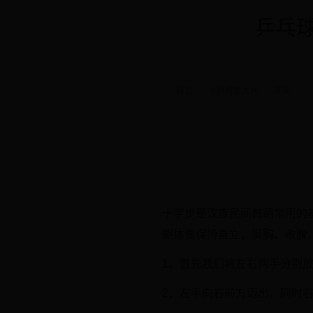
乒乓球
首页
世界杯意大利
正文
十字步是汉族民间舞蹈常用的
躯体要保持直立，挺胸、收腹
1、首先我们将左右两手分别
2、左手向右前方迈出，同时