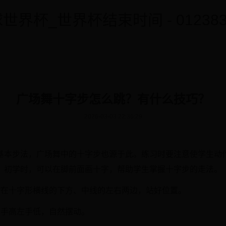
世界杯_世界杯结束时间 - 0123838
广场舞十字步怎么跳？有什么技巧？
2026-03-03 22:36:29
基本步法，广场舞中的十字步也源于此。练习时要注意使学生动
。初学时，可以在脚前面画十字，帮助学生掌握十字步的走法。
放在十字形横线的下方、中线的左右两边，站好位置。
右手高左手低，自然摆动。