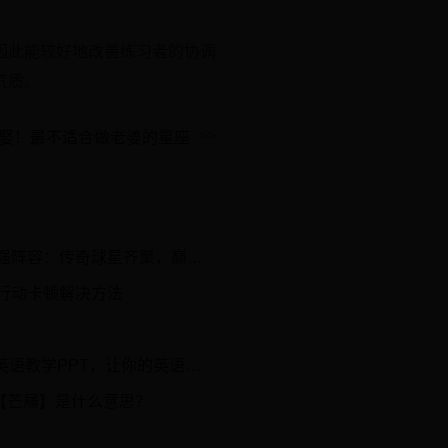
因此能较好地改善练习者的协调
气质。
娶！最不适合做老婆的星座
：传奇球星齐聚，巅峰对决背后的故事
行动卡顿解决方法
PPT，让你的英语课堂充满新鲜感！
【芒屩】是什么意思？