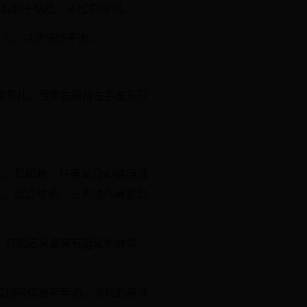
更有利于站稳，不摇晃摔倒。
太大，以便保持平衡。
挽花儿，后步右退抬左手在头顶
法。舞蹈是一种有益身心健康活
性、综合性的，它的动作兼顾到
，舞蹈还具备有氧运动的效果，
度的锻炼很有帮助。而它的趣味