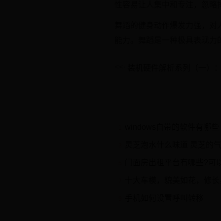
性容易让人集中和专注，忽略
舞蹈的健身动作爆发力强，对
能力。舞蹈是一种极具表现力
装机硬件解析系列（一）：
windows自带的软件有哪些
1
灵芝泡水什么味道 灵芝的
3
门面房出租平台有哪些?可以
5
十大车模，貌美如花，修长
7
手机如何设置呼叫转移
9