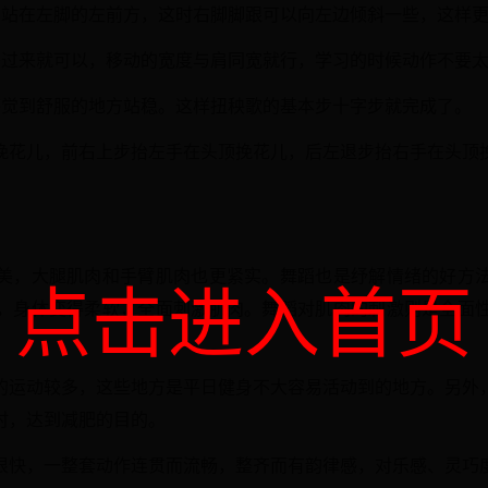
，站在左脚的左前方，这时右脚脚跟可以向左边倾斜一些，这样
移过来就可以，移动的宽度与肩同宽就行，学习的时候动作不要
感觉到舒服的地方站稳。这样扭秧歌的基本步十字步就完成了。
挽花儿，前右上步抬左手在头顶挽花儿，后左退步抬右手在头顶
美，大腿肌肉和手臂肌肉也更紧实。舞蹈也是纾解情绪的好方
点击进入首页
，身体变得柔软，全面刺激肌肉。舞蹈对肌肉的刺激则是全面
的运动较多，这些地方是平日健身不大容易活动到的地方。另外
时，达到减肥的目的。
很快，一整套动作连贯而流畅，整齐而有韵律感，对乐感、灵巧