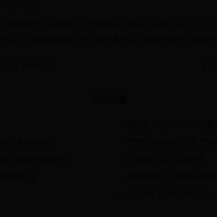
掉运动疲劳。
人体体能潜力开发性强，因为舞蹈多以绕环小关节的运动为主，
的运动，通过舞蹈课程，练习者在表现自己的同时培养了自信和
CPU 选购指南
不能
相关内容
揭秘意大利2014世界杯最强阵容
2
气味是有脚臭味吗
荒野行动卡顿怎么办 荒野
4
找门面房的app大全
火源新手入门心得分享
6
身姿惹人爱
免费领取：57套趣味游戏英语教学
8
【芒屩】的意思是什么？
10