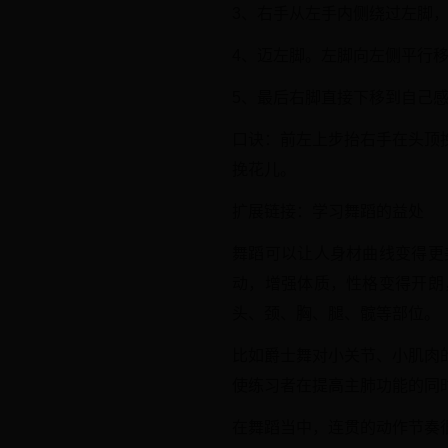
3、右手从左手内侧绕过左脚
4、迈左脚。左脚向左侧平行
5、最后右脚直接下移到自己
口诀：前左上步抬右手在头顶
挽花儿。
扩展链接：学习舞蹈的益处
舞蹈可以让人身材曲线变得更
动，增强体质，性格变得开朗
头、颈、胸、腿、髋等部位。
比如爵士舞对小关节、小肌肉
使练习者在提高主肺功能的同
在舞蹈当中，连贯的动作节奏