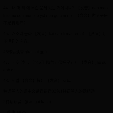
44、너 머 리 에 무슨 문제 있는 거아니니？【发音】neo meo
li ie mu sen mun zie yid nen go a ni ni？ 【含义】你脑子是
不是有毛病？
45、개소리 몰라 【发音】kai sao li mao-er la）【含义】听
不懂狗的声音。
46韩语读音 :(kai sai ggi)
47、재수 없다. 【含义】晦气？帚把星？） 【发音】jae su
eob da
48、씨발 【含义】操） 【发音】 si bal
韩语骂人的话中文谐音读音32句1韩语骂人的话精选
2韩语读音 : (ji ao gai ka la)
3.변태야变态