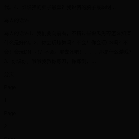
代。4、谁说猪的脑子最蠢？我说猪的脑子最聪明…
骂人的话语
骂人的话语1、我们要向前看，不错过些歪瓜劣枣怎么知道
什么是好的。2、你会玩炫舞吗？不会！你会玩CS吗？不
会！会玩DNF吗？不会。那去死吧！、、、那是什么游戏？
3、你说你，爷爷我教你练刀，你练剑，…
分页
Page
1
Page
2