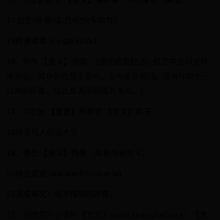
14.씹할!操-蛋!读:西吧(快车教育)
15韩语读音 :ji o gie ka la !
16、닥쳐 【含义】闭嘴! （由于这是脏话，综艺中会以닭쳐
来表示，其中닭的意思是鸡，与닥读音相同。或将닥换个一
只鸡的形象，以此来表示闭嘴的含义。）
17、미친놈 【发音】米秦农 【含义】疯子
18韩语骂人的话大全
19、병신 【含义】残废（具有歧视含义）
20韩语读音 :(kai sao li mao-er la)
21译成中文：听不懂狗的声音。
22、오래살기 실엇지 【发音】ao lai sa-er gi xi lao ji）【含