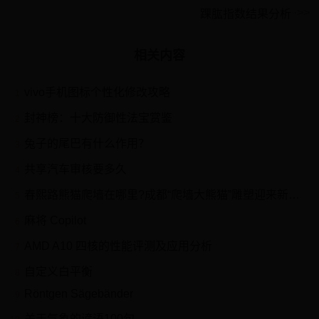
踝肱指数结果分析
相关内容
vivo手机图标个性化修改攻略
1
封神榜：十大防御性法宝赏鉴
2
兔子的尾巴有什么作用？
3
共享汽车审核要多久
4
春熙路熊猫爬墙在哪里?成都“爬墙大熊猫”雕塑迎来新邻居
5
麻将 Copilot
6
AMD A10 四核的性能评测及应用分析
7
自定义白平衡
8
Röntgen Sägebänder
9
关于气象的谚语100句