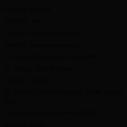
21韩语读音 :(kai za xig)
22译成中文：白痴
23译成中文：你的头脑是不是少根弦？
24韩语读音 : neo zeong xin bieng yi ya ？
25、죽을래【发音】zu ger lea 【含义】想死啊？
26、교활한 놈 【含义】狡猾的家伙
27译成中文： 去死吧!
28、똥개 【含义】杂种狗（含强烈鄙视，有种族、身世歧视
的含义）
29.네엄말씹할꺼야!操-你-妈!读:你喔妈西吧膏呀!
30韩语读音 :xig tong