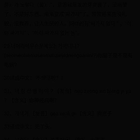
芽）가 노랗다（黄）."，意思就是发的芽变黄了，没指望
了，不是好东西。渐渐变成“싸가지"了。常常用来指没礼
貌，没教养，让人生厌的人。同样的有“싸가지 없다." ，"이
런 싸가지" ，"이런 싸가지 없는 놈"。
29.너머리에무슨문제있는거아니니?
(neomeoliiemusenmunzieyidnengoanini?)你脑子是不是有
毛病?
30译成中文： 不想活啦？！
31、너 정 신 병 이 야 ? 【发音】neo zeong xin bieng yi ya
？【含义】你神经病啊？
32、개색기 【发音】gea xeak gi 【含义】狗崽子
33译成中文：死丫头。
34、날건달 【含义】游手好闲、流氓、小混混