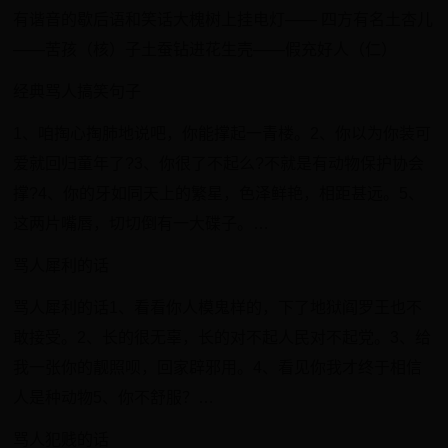
有谐音的歇后语和笑话大槐树上挂电灯—— 四方有名土杏儿
——苦孩（核）子土蚕钻进花生壳——假充好人（仁）
经典骂人搞笑句子
1、咱掏心掏肺地说吧，你能撑起一青楼。2、你以为你装可
爱就回归童年了?3、你很了不起么?不就是有动物保护协会
撑?4、你的牙如同天上的繁星，色泽鲜艳，相距甚远。5、
这两片嘴唇，切切倒有一大碟子。…
骂人犀利的话
骂人犀利的话1、看看你人模鬼样的，下了地狱阎罗王也不
敢接受。2、长的很无辜，长的对不起人民对不起党。3、给
我一张你的靓照呗，回家辟邪用。4、看见你我才终于相信
人是种动物5、你不舒服？…
骂人犯贱的话