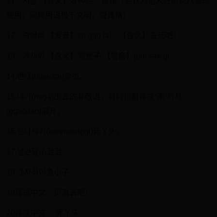
11、지랄 【含义】发神经，癫痫（当认为他人在胡说八道时
使用，同样用语极不文明，望谨慎）
12、죽어라 【发音】zu gao la） 【含义】去死吧！
13、개새끼 【含义】狗崽子 【发音】gae sae gi
14.변태(biaontai)变态。
15.나가(naga)出去的非敬语，有时也翻译成“滚”꺼져
(ggaojiao)滚开。
16.간나색기(kannasaiggi)死丫头。
17.날건달小混混
18.개자식아臭小子
19译成中文：见鬼去吧！
20译成中文： 死丫头