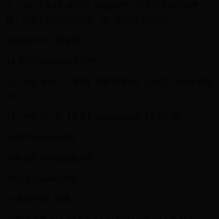
9、임마 【含义】臭小子（程度较轻，综艺中多取代놈使
用，可用于朋友间的调侃，注：你们得是朋友）
10译成中文： 狗杂种。
11.죽어라(zugaola)去死吧!
12、씨발 개새끼 【发音】西柏 开赛ggi 【含义】cao xx.狗崽
子）
13、씨발색기 씨 【发音】xi bar seak gi【含义】操）
14.천치(caonqi)白痴
15韩语骂人中文谐音大全：
16.식통(xigtong)饭桶。
17译成中文：饭桶。