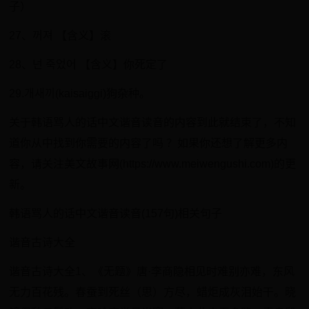
子）
27、꺼져 【含义】滚
28、넌 죽었어 【含义】你死定了
29.개새끼(kaisaiggi)狗杂种。
关于韩语骂人的话中文谐音读音的内容到此就结束了，不知
道你从中找到你需要的内容了吗 ？如果你还想了解更多内
容，请关注美文故事网(https://www.meiwengushi.com)的更
新。
韩语骂人的话中文谐音读音(157句)相关句子
谐音古诗大全
谐音古诗大全1、《无题》唐·李商隐相见时难别亦难，东风
无力百花残。春蚕到死丝（思）方尽，蜡炬成灰泪始干。晓