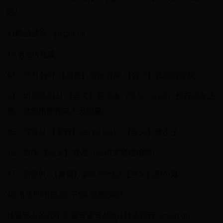
吧！
41韩语读音 : zu ger lie
42.병신아残废
43、죽기 놈아 【发音】出gi 农麻 【含义】该死的家伙
44、비겁한 자식 【含义】胆小鬼（자식：小子，也有子女之
意。这里指鄙视某人无胆量）
45、개자식 【发音】kai za xig） 【含义】臭小子。
46、변태 【含义】变态（与中文意思相同）
47、겁쟁이. 【发音】gob zeng yi【含义】胆小鬼
48.개새끼야!狗-崽-子!读:凯腮gi呀!
韩语骂人的话中文谐音读音48句1韩语读音 :(caon qi)