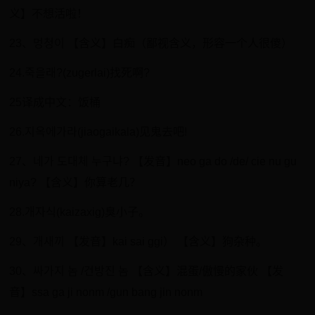
义】不想活啦！
23、멍청이 【含义】白痴（鄙视含义，形容一个人很傻）
24.죽을래?(zugerlai)找死啊?
25译成中文：饭桶
26.지옥에가라(jiaogaikala)见鬼去吧!
27、네가 도대체 누구냐? 【发音】neo ga do /de/ cie nu gu
niya? 【含义】你算老几？
28.개자식(kaizaxig)臭小子。
29、개새끼 【发音】kai sai ggi） 【含义】狗杂种。
30、싸가지 놈 /건방진 놈 【含义】混蛋/傲慢的家伙 【发
音】ssa ga ji nonm /gun bang jin nonm