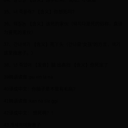
35、너 죽을래? 【含义】你想死吗?
36、뒈질놈 【含义】该死的家伙（뒈지다是死的俗称，直译
为要死的家伙）
37、간나색기 【含义】死丫头（간나是“女孩”的方言，색기
这里指崽子。）
38、넌 죽었어 【发音】脑 出高扫 【含义】你死定了
39韩语读音 :pu xin la na
40译成中文：你脑子是不是有毛病?
41韩语读音 :kan na sie ggi
42译成中文： 想死啊？！
43.개세끼야狗崽子