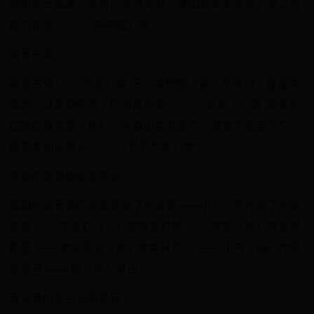
镜但愁云鬓改，夜吟应觉月光寒。蓬山此去无多路，青鸟殷
勤为探看。2、《杨柳枝》唐·…
谐音古诗
谐音古诗1、《送别》唐·王之涣杨柳（留）东风树，青青夹
御河。近来攀折苦，应为离别多。2、《送友人》唐·薛涛水
国蒹葭夜有霜（伤），月色山色共苍茫。谁言千里自今夕，
离梦杳如关塞长。3、《劳劳亭歌》唐·…
有趣的谐音歇后语笑话
有趣的谐音歇后语笑话孩子的脊梁——小人之辈孙猴子坐金
銮殿 —— 不象仁（人）君寿星打靶 —— 老腔（枪）寿星弹
琵琶 —— 老生常谈（弹）麦柴秆吹火 —— 小气（器）弄堂
里跑马 —— 题（蹄）难出
有谐音的歇后语和笑话