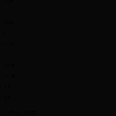
Page
3
Page
4
Page
5
下一页
下一页 ›
末页
末页 »
哈密地区租车