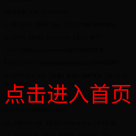
4韩语读音 : o lie car gi xi lod ji
5、죽기 놈아 【发音】出gi 【含义】农麻 该死的家伙
6、미친놈 【发音】mi qin nom 【含义】疯子
7.개소리몰라(kaisaolimao-erla)听不懂狗的声音。
8.너정신병이야?(neozeongxinbiengyiya?)你神经病啊?
9、스레기 같은 놈이 【发音】斯莱gi 伽疼 农米 【含义】垃
圾一样的家伙
点击进入首页
10、개색기= 【发音】gea xeak gi 【含义】狗崽子
11.밥맛이야.(真倒胃口，恶心)
12、씨발색기 = 씨 【发音】xi bar seak gi【含义】操。
13、짐승같은 놈 【含义】像野兽一样的家伙（畜生）