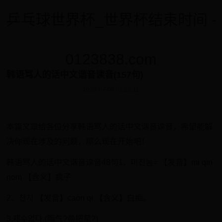
乒乓球世界杯_世界杯结束时间 -
0123838.com
韩语骂人的话中文谐音读音(157句)
2026-07-08 01:13:11
本篇文章给各位分享韩语骂人的话中文谐音读音，希望能解
决你现在涉及的问题，那么现在开始吧！
韩语骂人的话中文谐音读音48句1、미친놈= 【发音】mi qin
nom 【含义】疯子
2、천치 【发音】caon qi 【含义】白痴。
3.재수없다.(晦气?帚把星?)