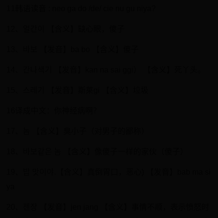
11韩语读音 : neo ga do /de/ cie nu gu niya?
12、얼간이 【含义】缺心眼，傻子
13、바보 【发音】ba bo 【含义】傻子
14、간나색기 【发音】kan na sai ggi） 【含义】死丫头。
15、스레기 【发音】斯莱gi 【含义】垃圾
16译成中文：你神经病啊？
17、놈 【含义】臭小子（对男子的鄙称）
18、바보같은 놈 【含义】像傻子一样的家伙（傻子）
19、밥 맛이야.【含义】真倒胃口，恶心) 【发音】bab ma si
ya
20、젠장 【发音】jen jang 【含义】事情不顺，表示愤怒时