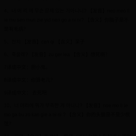
4、너 머 리 에 무슨 문제 있는 거아니니? 【发音】neo meo li
ie mu sen mun zie yid nen go a ni ni? 【含义】你脑子是不
是有毛病？
5、천치 【发音】cen qi 【含义】呆子
6、죽을래? 【发音】zu ger lea 【含义】想死啊？
7译成中文：胆小鬼。
8译成中文：你算老几？
9译成中文： 去死吧
10、너 머리에 뭐가 부족한 게 아니니? 【发音】noe mo li ie
mo ga bu zo kan gie a ni ni ? 【含义】你的头脑是不是少根
弦？