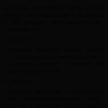
骂人犯贱的话1、喝醉了我谁都不服，我就扶墙。2、男人都
是消耗品。3、你干嘛用屁股挡住脸啊！4、天生就是属黄瓜
的，欠拍！后天属核桃的，欠捶！终生属破摩托的，欠踹！
找个媳妇属螺丝钉的，欠拧！5、…
非主流骂人的话
非主流骂人的话1、你全家非主流，你妈黒袜子，你爸锡纸
头。2、你长的真tm后现代。3、你干嘛用屁股挡住脸啊！
4、长得真有创意，活得真有勇气！5、你就像根苦瓜，穿得
这么清凉，长得这么败火。6、靠，…
骂人最难听的话
骂人最难听的话1、看你这脸真痛苦，这世上还有人长的如
此沧桑。2、请你不要用你的排泄器官对我说话，这是很不
礼貌的，谢谢。3、看见你的长相，我感觉回到了石器时