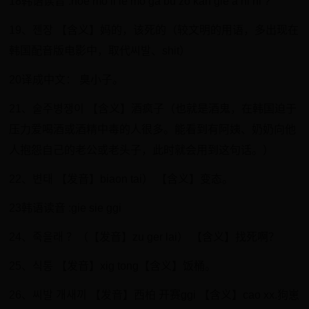
18韩语读音 :noe mo li ie mo ga bu zo kan gie a ni ni ?
19、젠장 【含义】妈的，该死的（较文明的用语，多出现在
韩国配音版电影中，取代씨발、shit）
20译成中文： 臭小子。
21、술주병쟁이 【含义】酒疯子（也就是酒鬼，在韩国迫于
压力爱喝酒或酒精中毒的人很多。能看到有阿姨、奶奶向他
人抱怨自己的老公或老头子，此时就会用到这句话。）
22、변태 【发音】biaon tai） 【含义】变态。
23韩语读音 :gie sie ggi
24、죽을래 ？（【发音】zu ger lai） 【含义】找死啊？
25、식통 【发音】xig tong【含义】饭桶。
26、씨발 개새끼 【发音】西柏 开赛ggi 【含义】cao xx.狗崽