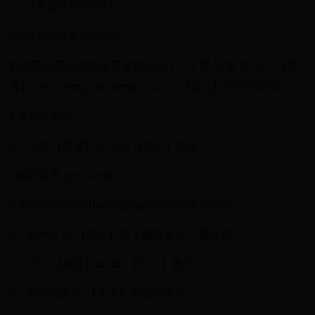
31.너죽을래?想死吗?
32.씹할놈아该死的家伙
韩语骂人的话中文谐音读音29句1、너 정 신 병 이 야 ? 【发
音】 neo zeong xin bieng yi ya ？ 【含义】你神经病啊？
2.바보야傻瓜
3、치매 【发音】qi mea 【含义】痴呆
4韩语读音 :gob zeng yi
5.오래살기실엇지(aolaisa-ergixilaoji)不想活啦!
6、얼빠진 놈 【含义】丢了魂的家伙（糊涂蛋）
7、바보 【发音】ba bo 【含义】傻子
8、빌어먹을 놈 【含义】要饭的家伙