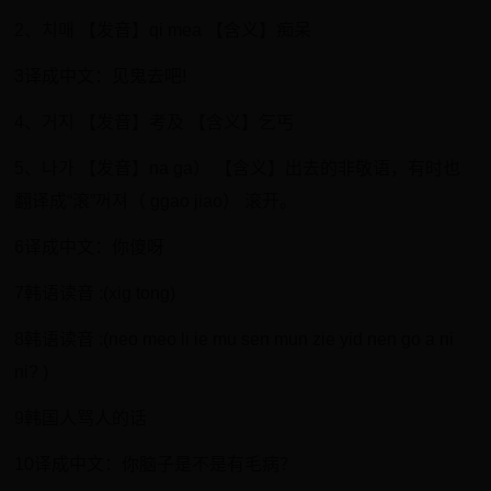
2、치매 【发音】qi mea 【含义】痴呆
3译成中文：见鬼去吧!
4、거지 【发音】考及 【含义】乞丐
5、나가 【发音】na ga） 【含义】出去的非敬语，有时也
翻译成“滚”꺼져（ ggao jiao） 滚开。
6译成中文：你傻呀
7韩语读音 :(xig tong)
8韩语读音 :(neo meo li ie mu sen mun zie yid nen go a ni
ni? )
9韩国人骂人的话
10译成中文：你脑子是不是有毛病？