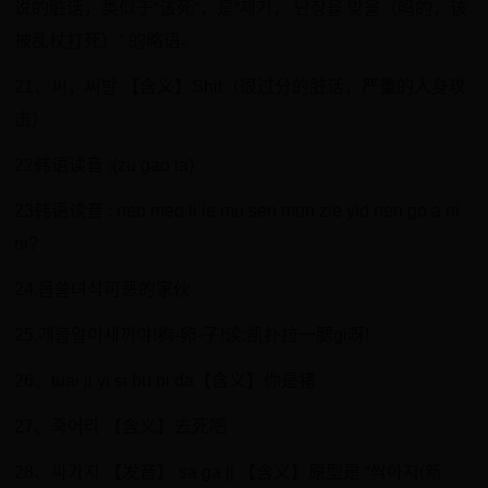
说的脏话，类似于“该死“，是“제기， 난장을 맞을（吗的，该
被乱杖打死）” 的略语。
21、씨，씨발 【含义】Shit（很过分的脏话，严重的人身攻
击）
22韩语读音 :(zu gao la)
23韩语读音 : neo meo li ie mu sen mun zie yid nen go a ni
ni?
24.몹쓸녀석可恶的家伙
25.개불알이새끼야!狗-卵-子!读:凯扑拉一腮gi呀!
26、tuai ji yi si bu ni da【含义】你是猪
27、죽어라 【含义】去死吧
28、싸가지 【发音】 sa ga ji 【含义】原型是 “싹아지(新