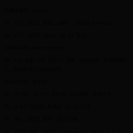
31韩语读音 : ka xu go
32、병신 【含义】傻瓜，白痴） 【发音】bieong sin
33、천치 【发音】cen qi 【含义】呆子
34韩语读音 :(kan na sai ggi)
35、상놈 混蛋=썅놈 【含义】混蛋（古指贱民、身份低微的
人。现用来表示强烈的鄙视。）
36译成中文：狗杂种
37、너 이놈， 야 임마 【含义】你这混蛋，你这小子
38、스레기 【发音】斯莱gi 【含义】垃圾
39、돼지 【发音】推挤 【含义】猪
40、지옥에 가라. 【发音】ji o gie ka la ! 【含义】见鬼去