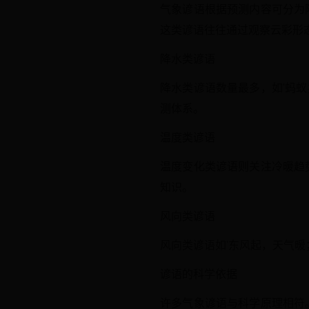
气象谚语根据预测内容可分为
这类谚语往往通过观察云彩形
降水类谚语
降水类谚语数量最多，如'蚂
测体系。
温度类谚语
温度变化类谚语则关注冷暖趋
知识。
风向类谚语
风向类谚语如'东风起，天气暖
谚语的科学依据
许多气象谚语与科学原理相符