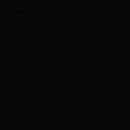
.com
化规律。这些谚语不仅是民间智