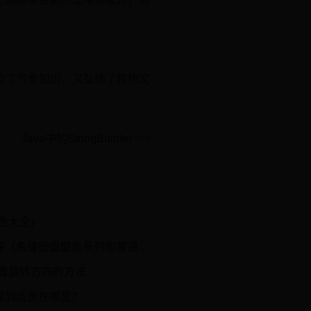
及了气象知识，又弘扬了传统文
Java中的StringBuilder
色大全)
捷硬盘酷鱼系列和普通硬盘区别）
设置旋转方向的方法
檬到底贵在哪里？