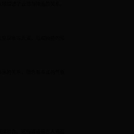
象地描述了云层与降雨的关系。
天空现象等元素，形成独特的预
降水的关系，蕴含着丰富的气象
规律吻合。这些谚语是古人通过