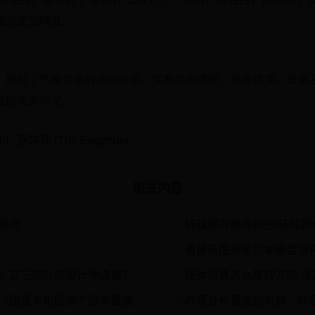
预测更加精准。
，展现了气象谚语的多元价值。文章结构清晰，语言优美，既普
性的优秀作文。
凋灵风暴 (The Wither Storm) - 召唤师 (The Engender Mod) - MC百科
相关内容
趋势
砗磲都有哪些颜色(砗磲颜
2
希捷新酷鱼笔记本硬盘测评（希
4
？这三款外观设计你选谁？
迷你世界怎么旋转方向-
6
个版本最值得使用，以及其关键特性解析）
柠檬身价暴涨创新高，柠
8