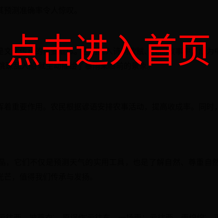
其预测准确率令人惊叹。
点击进入首页
是文化传承的重要载体。它们融入诗词歌赋、民间故事中，成为
跳珠乱入船'就生动描绘了暴雨来临前的景象。
挥着重要作用。农民根据谚语安排农事活动，提高收成率。同时
晶，它们不仅是预测天气的实用工具，也是了解自然、尊重自
光芒，值得我们传承与发扬。
云往西，披蓑衣'，原误作'云往东，一场雨；云往西，雨绵绵'