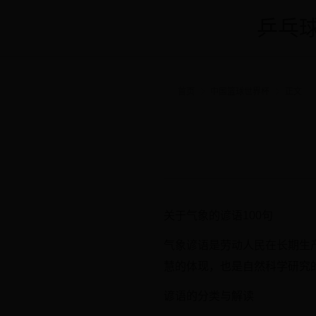
乒乓球
首页
中国篮球世界杯
正文
关于气象的谚语100句
气象谚语是劳动人民在长期生
慧的体现，也是自然科学研究
谚语的分类与解读