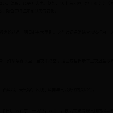
降水、温度、风等几大类。例如，'天上乌云密，地上雨滴滴'形
态、颜色等特征来预测天气变化。
蚁搬家蛇过道，明日必有大雨到'。这些谚语通常结合动物行为、
势，如'早晨露水重，当夜雨必空'。这些谚语揭示了昼夜温差与
；西风起，天气凉'，反映了风向与气温变化的关联性。
。例如，'云往东，一场空；云往西，披蓑衣'与冷暖气团的移动