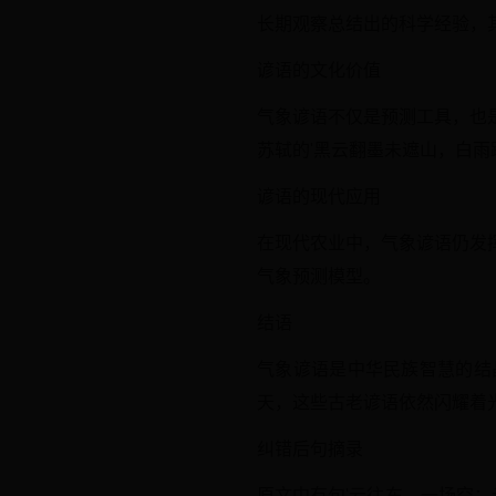
长期观察总结出的科学经验，
谚语的文化价值
气象谚语不仅是预测工具，也
苏轼的'黑云翻墨未遮山，白雨
谚语的现代应用
在现代农业中，气象谚语仍发
气象预测模型。
结语
气象谚语是中华民族智慧的结
天，这些古老谚语依然闪耀着
纠错后句摘录
原文中有句'云往东，一场空；