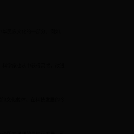
中华民族文化的一部分。例如，
，科学家也从中获得灵感，改进
然的文化载体。在科技发展的今
。正确版本强调的是晴雨差异，而