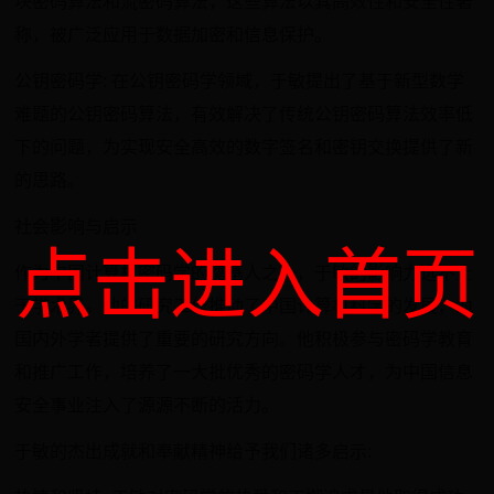
块密码算法和流密码算法，这些算法以其高效性和安全性著
称，被广泛应用于数据加密和信息保护。
公钥密码学: 在公钥密码学领域，于敏提出了基于新型数学
难题的公钥密码算法，有效解决了传统公钥密码算法效率低
下的问题，为实现安全高效的数字签名和密钥交换提供了新
的思路。
社会影响与启示
点击进入首页
作为中国计算机密码学的奠基人之一，于敏的影响力远不止
于学术界。他的研究工作推动了中国计算机科学的发展，为
国内外学者提供了重要的研究方向。他积极参与密码学教育
和推广工作，培养了一大批优秀的密码学人才，为中国信息
安全事业注入了源源不断的活力。
于敏的杰出成就和奉献精神给予我们诸多启示: