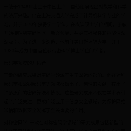
于敏于1946年出生于中国上海，自幼便展现出对数学和科学
的浓厚兴趣。他在上海交通大学完成了计算机科学专业的学
习，并于1970年获得学士学位。在攻读硕士学位期间，于敏
开始接触到密码学这一新兴领域，并被其神秘性和挑战性深
深吸引。为了进一步深造，他前往美国斯坦福大学，并于
1983年成为中国首位获得密码学博士学位的学者。
密码学领域的开拓者
于敏的研究成果对密码学领域产生了深远的影响。他在对称
密码学和公钥密码学等领域都做出了开创性的贡献，提出了
许多原创的密码算法和协议。这些研究成果不仅在学术界引
起了广泛关注，更被广泛应用于信息安全领域，为保护网络
通信和数据安全发挥了至关重要的作用。
对称密码学: 于敏在对称密码学领域的研究成果包括新型的