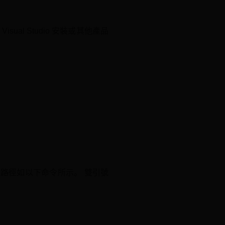
ual Studio 安裝或其他產品
工具的路徑如以下命令所示。 雙引號