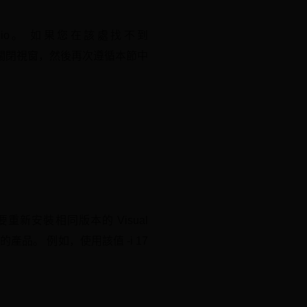
al Studio。 如果您在該處找不到
畫面時，請關閉視窗，然後再次遵循本節中
安裝相同版本的 Visual
的產品。 例如，使用該值 -i 17