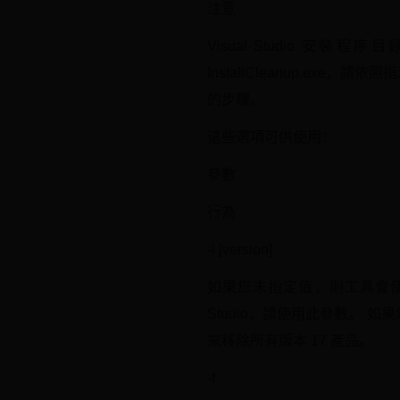
注意
Visual Studio 安裝程序目
InstallCleanup.exe
的步驟。
這些選項可供使用：
參數
行為
-i [version]
如果您未指定值，則工具會使
Studio，請使用此參數。 如果
來移除所有版本 17 產品。
-f