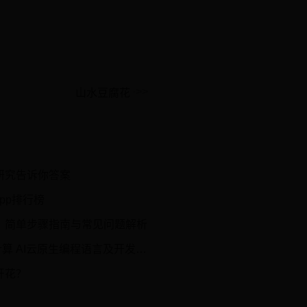
山水豆腐花
研究告诉你答案
pp排行榜
软件：简单步骤指南与常见问题解析
缘计算 AI云原生编程语言及开发平台
开花？