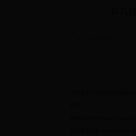
乒乓球
首页
世界杯意大利
正文
本文會逐步引導您解除安裝 Vis
提示
如果您在使用 Visual Studio
若要變更某些 Visual S