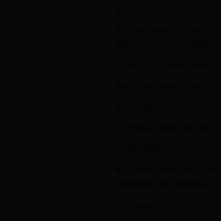
警告
僅在修復或解除安裝失敗時，才將 I
卸載功能，然後您可能需要修
若要執行工具 InstallCleanup.e
關閉 Visual Studio 安裝程式。
開啟系統管理員命令提示字元
在 Windows 搜尋方塊中輸入 
以滑鼠右鍵按兩下 [命令提示字
輸入 InstallCleanu
可用來括住包含空格的指令。
"C:\Program Files (x86)\Microso