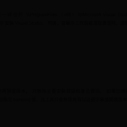
錄一律位於 %ProgramFiles（x86）%\Microsoft Visu
，請依照指示 安裝 Visual Studio。 然後，當顯示工作負載選取
用預設版本。 只移除主要安裝目錄和產品資訊。 如果您想要重新
您指定 [version] 值，此工具只會移除具有以這個字串值開頭版本