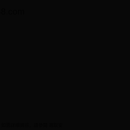
.com
。 如需詳細資訊，請參閱 選取安