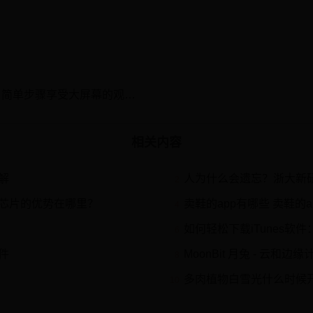
投影仪与手机的连接教程：简单步骤享受大屏幕的观影体验
相关内容
解
人为什么会遗忘？浙大新
2
芯片的优势在哪里？
卖鞋的app有哪些 卖鞋的a
4
如何轻松下载iTunes
6
件
MoonBit 月兔 - 云和边
8
多肉植物白雪光什么时候
10