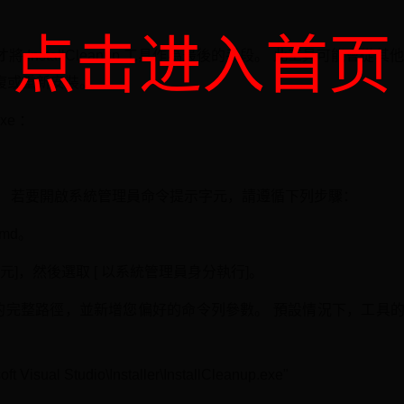
点击进入首页
nstallCleanup 工具作為最後的手段。 此工具可能會從其他 Vis
復或重新安裝。
xe ：
。 若要開啟系統管理員命令提示字元，請遵循下列步驟：
cmd。
元]，然後選取 [ 以系統管理員身分執行]。
p.exe 工具的完整路徑，並新增您偏好的命令列參數。 預設情況下，
ft Visual Studio\Installer\InstallCleanup.exe"