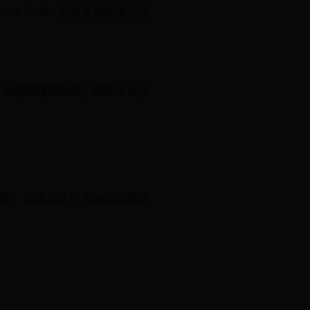
 Studio 安裝或其他產品共
 安裝和升級問題疑難解答，獲取逐步指
產品問題。 如果您是 IT 系統管理員且