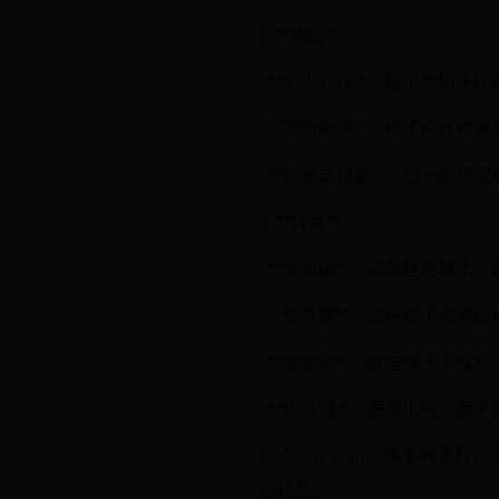
1. **用途**：
- **个人护理**：镜子常用
- **室内装饰**：镜子可
- **安全与功能**：在一
2. **种类**：
- **墙面镜**：通常挂在墙
- **全身镜**：这种镜子
- **装饰镜**：这些镜子
- **化妆镜**：通常小巧
镜子的设计和风格多种多样，
的物品。