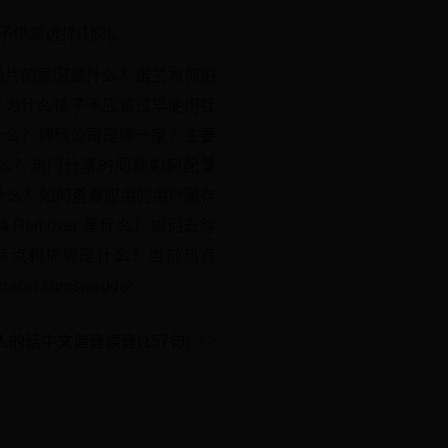
选择[1][2]。
持图片的原因是什么？诺兰为何拍
么？为什么孩子不应该过早使用社
什么？博硕公司是哪一家？主要
是什么？热门分享的问题如何配置
用是什么？如何查看应用的用户留存
 Remover 是什么？如何去除
的特点和优势是什么？当前热点
xracer.comswagger
的话中文谐音读音(157句)