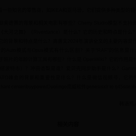
些知名的零售商，如IKEA和亚马逊，它们提供多种类型的镜子供您
奥德赛的背景和相关电影有哪些？Cherry Studio模型不支
大河之舞》（Riverdance）是什么？它的历史和特点是什
它的背景和特点是什么？高善文2024年演讲全文的主要内容是
or的Auto模式与Opus模式有什么区别？关于“RAF”的信息
？基于照片的年龄计算工具有哪些？什么是 OpenWiki？它的作
wport（纽波特市）？冲田杏梨是谁？爱贝壳同步助手是什么？Gamma
？NATO峰会的背景和重要性是什么？什么是微信视频号，它
chant centeribuypowerDuolingo南威软件genesisxlr to rj45site:d
韩语骂人
相关内容