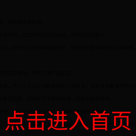
于化妆、理发和检查外观。
以用来装饰房间，增加空间感和光线感，使房间显得更大。
些特定场合，如汽车后视镜和监控镜子，镜子用于提高安全性和功能性
上，既实用又美观，常见于客厅和卧室。
通常比较高，可以让人从头到脚看到自己的全身，适合放在卧室或更衣
不仅用于反射图像，还具有艺术装饰效果，常用于家居装饰。
，便于携带，常见于化妆桌上，可能带有灯光或放大功能。
点击进入首页
可以根据个人的喜好和家居风格进行选择。无论是实用性还是装