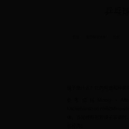
乒乓球
首页
世界杯意大利
正文
镜子是什么？它的用途和种类有哪些？
参考资料Mirrors - Affordab
Kitchenamazon.com2
体。当光线照射到镜子表面时
和种类：