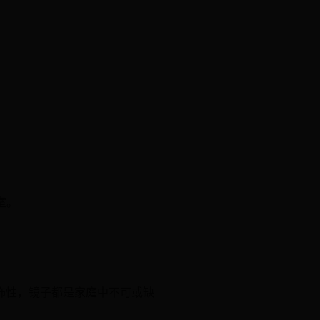
。
室。
饰性，镜子都是家庭中不可或缺