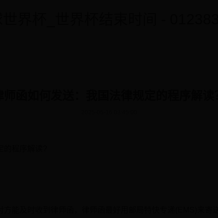
世界杯_世界杯结束时间 - 0123838
律师函如何发送：我国法律规定的程序解读
2025-05-16 03:45:00
定的程序解读?
保对方能及时收到律师函，律师函最好用邮局特快专递(EMS)来寄