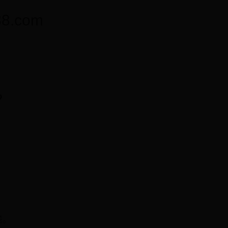
.com
？
送。