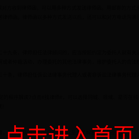
确保对方收到律师函，可以用多种方式发送律师函。用邮寄的方式
送律师函。律师函以多种方式发送以后，还可以和对方电话沟通
二十九条，律师担任法律顾问的，应当按照约定为委托人就有关
解或者仲裁活动，办理委托的其他法律事务，维护委托人的合法
三十条，律师担任诉讼法律事务代理人或者非诉讼法律事务代理
定的程序解读?点击#找律师#，可以选择同城、领域、是否在线以
!
点击进入首页
，无所适从?别担心!专长律师就是为了解救你而存在的!