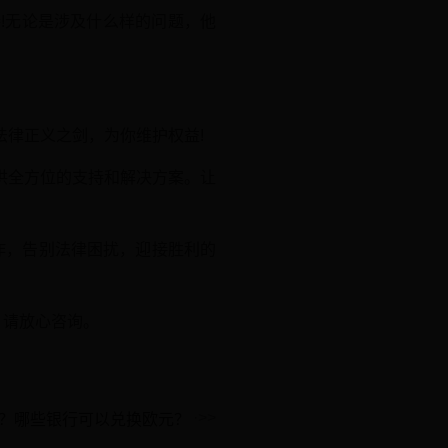
!无论是涉及什么样的问题，他
律正义之剑，为你维护权益!
供全方位的支持和解决方案。让
作，告别法律困扰，迎接胜利的
，请放心咨询。
？哪些银行可以兑换欧元？