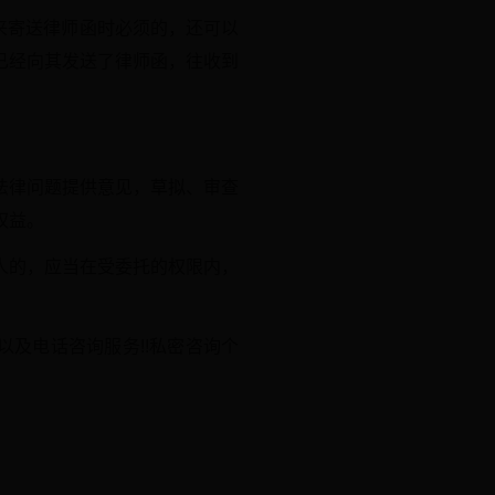
来寄送律师函时必须的，还可以
已经向其发送了律师函，往收到
法律问题提供意见，草拟、审查
权益。
人的，应当在受委托的权限内，
及电话咨询服务!!私密咨询个