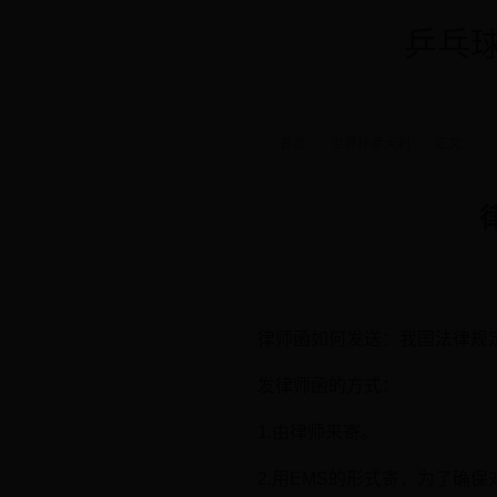
乒乓球
首页
世界杯意大利
正文
律师函如何发送：我国法律规
发律师函的方式：
1.由律师来寄。
2.用EMS的形式寄，为了确