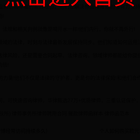
业知识和丰富的实践经验，他们是解决你法律难题的强有力支持
!
法规和相关判例就像是喝开水一样!他们内行，你就不再外行!
领域的法律，时刻与法律最新发展保持同步。他们知道如何运用法
法律风险，还是需要合同起草、法律咨询，领域律师都能给你提
倍!
的力量!他们不仅是法律的守护者，更是你的法律保姆!和他们合
问，可快速咨询律师，华律甄选27万+优质律师，三重认证保护
伙所) 律师事务所律师聘用合同 催款律师函样本 律师函范本
微博经常访问持续多久）
个人如何购买欧元