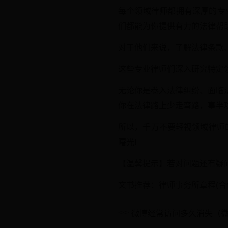
每个领域律师都拥有深厚的专
们都能为你提供有力的法律帮助
对于他们来说，了解法律条款、
这些专业律师们深入研究特定
无论你是卷入法律纠纷、面临
你在法律路上少走弯路，事半功
所以，千万不要轻视领域律师
曙光!
【温馨提示】若对问题还有疑
文书推荐：律师事务所章程(合
微博经常访问多久消失（