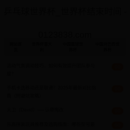
乒乓球世界杯_世界杯结束时间 -
0123838.com
网站首
世界杯意大
中国篮球世
中国对巴西世
页
利
界杯
界杯
活动气氛调动技巧，如何有效提升团队参与
GO
度？
手机卡选移动还是联通？2025年最新对比指
GO
南（附避坑攻略）
大卫（David）── 认罪悔改
GO
乐高拼装玩具推荐及选购指南：哪些型号最
GO