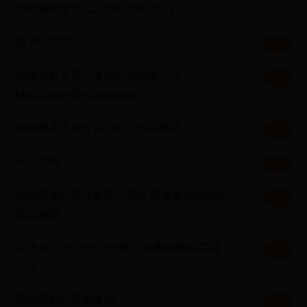
舀的偏旁是什么、舀的五笔怎么打
盜 书法图片
GO
魔兽世界交易记录插件全攻略：从
GO
MailLogger到Auctionator
如何解决无法安装TAP，出现错误
GO
天生主角
GO
品类最全的软件管家有哪些 品类最全的软件
GO
管家推荐
款多多：一个创业“老炮儿”的重度垂直实践
GO
之路
致闺蜜的经典语录10
GO