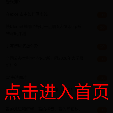
受欢迎？
在excel表中如何画虚线
GO
快印erp系统哪个好用一点啊 5大快印erp系
GO
统深度评测
手冻伤应该怎么办
GO
全国公办本科大学多少所？附2026年大学最
GO
新排名
雷 书法图片
GO
点击进入首页
为什么我们有曹冲称象，但浮力定律却与我
GO
们无缘？
舀的意思和解释，舀的拼音，舀的笔画数，
GO