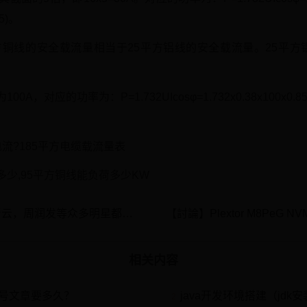
5)。
平方铜线的安全载流量相当于25平方铝线的安全载流量。25平方
A，对应的功率为：P=1.732UIcosφ=1.732x0.38x100x0
流?185平方电缆载流量表
多少,95平方铜线能负荷多少KW
【原】舒淇，梁朝伟，刘青云，周润发等众多明星都不要孩子，会不会很可惜？
相关内容
号文章要多久？
java开发环境搭建（jdk
2