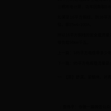
三相市电计算，功率因数取0.8
如果是16平方铜线，则16
倍，即25x4=100A。
所以16平方铜线的安全载流量为100
够负载56kw千瓦。
上一篇：185平方电缆带多少电
下一篇：95平方电缆载流量是
詹伟平：你做一篇微信公众
1