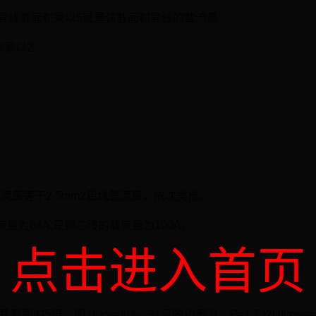
的线以导线截面积乘以5就是该截面积导线的载流量
以乘以2
载流量等于2.5mm2铝线载流量，依次类推。
量为64A;是铜芯线的载流量为100A。
点击进入首页
5倍，即16x5=80A。对应的功率为：P=1.732UIcosφ=1.732x