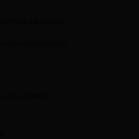
铝线的安全载流量为其截面的4
.85=56KW16平方的铜线三相电能
【討論】Plextor M8PeG NVMe PCIe SSD搭轉卡 開箱+解說 @電腦應用綜合討論 哈啦板
安装）