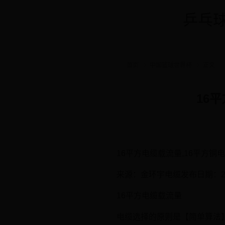
乒乓球
首页
中国篮球世界杯
正文
16
16平方电缆载流量,16平方
来源：金环宇电缆发布日期：2019-
16平方电缆载流量
电缆选择的原则是【简单算法