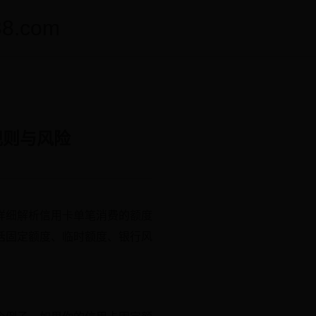
.com
规则与风险
详细解析信用卡单笔消费的额度
括固定额度、临时额度、银行风