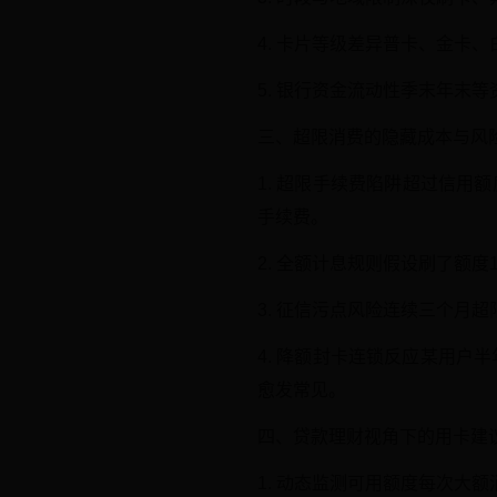
4. 卡片等级差异普卡、金卡
5. 银行资金流动性季末年末
三、超限消费的隐藏成本与风
1. 超限手续费陷阱超过信用额
手续费。
2. 全额计息规则假设刷了额度
3. 征信污点风险连续三个月
4. 降额封卡连锁反应某用户
愈发常见。
四、贷款理财视角下的用卡建
1. 动态监测可用额度每次大