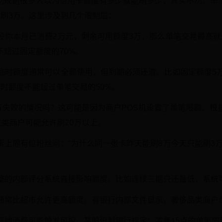
制规则很多人以为信用卡额度有多少就能刷多少，其实不然。举
能刷3万。这里涉及到几个限制层：
假设你本月已消费2万元，剩余可用额度3万，那么单笔交易最高
超过固定额度的70%。
的临时额度通常可以全额使用，但到期必须还清。比如固定额度5
时额度不能超过单笔交易的50%。
刷5万失败的情况吗？这可能是因为商户POS机设置了单笔限额。根
发类商户可能允许刷20万以上。
素上周有位粉丝问：“为什么同一张卡昨天能刷8万今天只能刷3万
调整的内部评分系统直接影响额度。比如连续三期只还最低，系统
店通常比超市允许更高额度。有银行内部文件显示，奢侈品类商户
、异地消费可能触发风控。某股份制银行规定：凌晨15点的单笔限