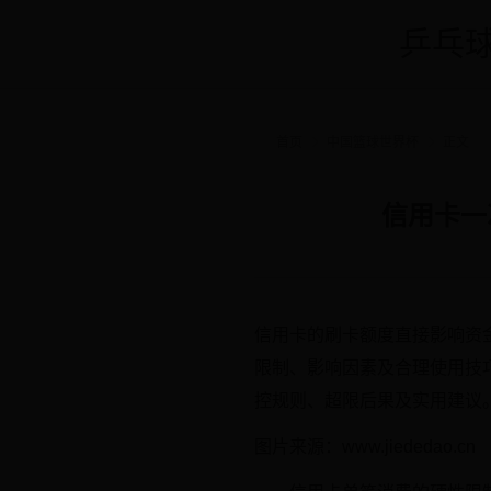
乒乓球
首页
中国篮球世界杯
正文
信用卡一
信用卡的刷卡额度直接影响资
限制、影响因素及合理使用技
控规则、超限后果及实用建议
图片来源：www.jiededao.cn