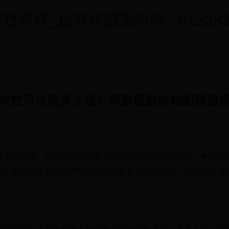
世界杯_世界杯结束时间 - 0123838
次性可以刷多少钱？贷款理财必知的额度
2025-10-19 23:05:08
金周转效率，但盲目刷爆可能引发高额利息和信用风险。本文将
巧，帮助你在贷款理财中平衡资金需求与风险控制。核心内容包
。