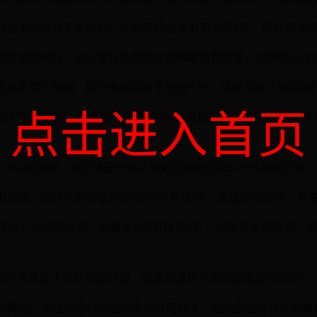
、白金卡的限额天差地别。比如某行金卡单笔上限5万，而钻石卡可
等资金紧张时段，部分银行会临时收紧单笔消费额度，这种情况在2
险去年有个案例：用户刷爆信用卡投资P2P，结果亏损又面临银
点击进入首页
度10%的部分，多数银行收取5%的超限费。比如额度5万刷了5.5
120%的金额，未还清部分会从消费日起按日息0.05%复利计算，年
超限消费，银行可能将账户标记为“异常使用”，直接影响房贷、车
半年内三次超限消费，额度从8万直降到2万，导致资金链断裂。这
议作为从业十年的贷款经理，我建议这样平衡资金需求与风险：
额消费前，通过银行APP查询实时可用额度，避免因临时额度到