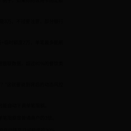
个例子，如果你的信用卡固定额
就是3万。不过要注意，部分银行
万+临时额度2万，单笔最多能刷
据银联数据，超过80%的餐饮类
？”这就要说到背后的动态风控
可能自动下调单笔限额。
单笔限额是普通商户的3倍。
额自动降至日间额度的30%。