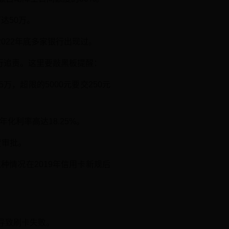
达50万。
022年底多家银行出现过。
行追责。这里要敲黑板提醒：
万，超限的5000元要交250元
化利率高达18.25%。
贷审批。
种情况在2019年信用卡新规后
期导致刷卡失败。