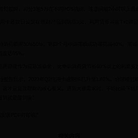
5万首付款时，可分3笔5万在不同POS机刷，注意间隔2小时以上
将信用卡还款日设定在理财产品到期后3天，利用货币基金T+0赎
保持消费额度30%50%，第四个月申请提额成功率提高40%。某
幅度达65%。
0%信用额度作为应急准备金，比申请消费贷节省60%以上的利息支
报告显示，2023年Q2信用卡逾期率已升至1.82%。合理规
，这才是贷款理财的核心要义。遇到大额需求时，不妨比较下信
省到就是赚到嘛！
何安装PDF打印机？
相关内容