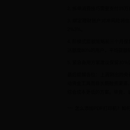
2. 拆单消费技巧需要支付1
3. 绑定理财账户对冲风险
2%3%。
4. 阶梯式提额策略前三个月
达额度80%的用户，平均提额
5. 紧急备用方案建议保留3
最后提醒各位：上周刚出的央行
动资金工具而非长期融资渠道
综合成本更低的方案。毕竟，
怎么添加PDF打印机？如