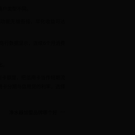
且商户类型不同。
回功能无缝衔接，年化收益可达
城商行数据显示，连续6个月消费
出。
划刷卡额度，把信用卡当作短期流
用卡分期与信用贷的利率，选择
净水器加盟品牌哪个好