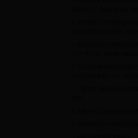
一、信用卡单笔消费的硬性限
度是5万元，可能单笔最多只
1. 固定额度与可用额度差异
对单笔消费有比例限制，比如不
2. 临时额度单独计算申请到
7万？不一定！某些银行规定临
3. POS机终端限制遇到过
POS机限制单笔5万元，而批
二、影响刷卡额度的大关键因
机制：
1. 信用评分波动银行每季度
2. 消费场景风险评级刷珠宝
3. 时段与地域限制深夜刷卡