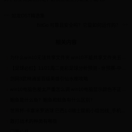
如龙OST精选集
BitGo 可靠且安全吗？它是如何运作的？
相关内容
为什么win10无法共享文件夹 win10不能共享文件夹五种解决方法
1
【足球必红】11/21周二竞彩足球分析预测 - 世预赛-中国VS韩国
2
剑网3武林通鉴百级英雄引仙水榭攻略
3
win10电脑色差太严重怎么调 win10电脑显示颜色不正常处理方法
4
鮰鱼是什么鱼？鮰鱼和鲶鱼有什么区别？
5
世界杯-卡塞米罗进球 巴西1-0瑞士提前小组出线_手机网易网
6
散打战术的种类有哪些
7
门票价格