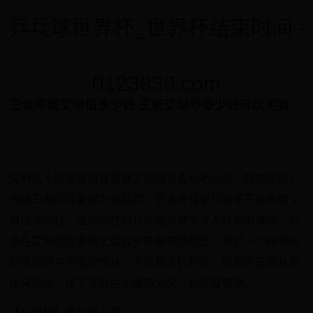
乒乓球世界杯_世界杯结束时间 -
0123838.com
王者荣耀艾琳值多少钱 王者艾琳号多少钱可以买到
2025-07-01 03:37:09
艾琳这个英雄在没有重做之前拥有着和老后羿一样的技能，
也被王者的玩家称为女后羿。很多老玩家想知道王者荣耀艾
琳值多少钱，这可能在前几年确实是个令人好奇的事情，但
是在艾琳改版重做之后似乎答案非常明显，但对一个账号的
价值估测并不能仅仅从一个英雄进行判断，更多的是要从整
体来考虑，接下来就由小编带大家一起来看看吧。
【交易猫】最新版下载