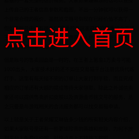
易猫的一套完整的估价规则，大家如果嫌麻烦的话可以直接
上传自己的王者信息参数和截图，不出一分钟就可以获得一
个非常合理的报价，虽然说艾琳号到现在已经价值不高了，
但如果账号中还有很多S3赛季的老玩家获取的赛季战令亚瑟
点击进入首页
王皮肤以及孙尚香还有嬴政的蔷薇恋人皮肤，即使没有氪金
免费获得的也非常值钱。
但是账号的售卖回血是一时的，在王者上氪金1万卖号可能
1000出头，大家技术好的还不如在交易猫平台注册优质代练
打手，这里有每天接不完的订单让大家打到手软，而且完成
相应的订单还有大额的提成等待大家领取。除此之外诚信卖
家还可以提供售卖折扣皮肤以及资源金币铭文号的服务，总
之只要是与游戏相关的合法服务都可以找交易猫申请。
以上就是关于王者荣耀艾琳值多少钱的所有相关内容介绍，
如果大家账号里还有一些更加珍贵的英雄和皮肤，为何不放
到平台上免费估价呢，赶快点击上方链接下载吧。