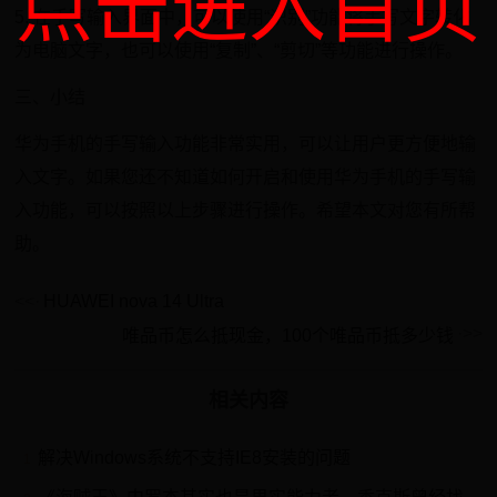
点击进入首页
5. 在手写输入界面中，可以使用“识别”功能将手写文字转化
为电脑文字，也可以使用“复制”、“剪切”等功能进行操作。
三、小结
华为手机的手写输入功能非常实用，可以让用户更方便地输
入文字。如果您还不知道如何开启和使用华为手机的手写输
入功能，可以按照以上步骤进行操作。希望本文对您有所帮
助。
HUAWEI nova 14 Ultra
唯品币怎么抵现金，100个唯品币抵多少钱
相关内容
解决Windows系统不支持IE8安装的问题
1