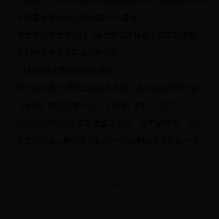
《海贼王》中罗杰其实也是果实能力者，香克斯曾经找到他的果实！
2
十月星座月份表(10月份是什么星座)
3
联想笔记本更换排线（联想笔记本排线卡扣安装图解）
4
梦幻西游金兜洞副本答题攻略
5
10 款最佳火影忍者游戏排名
6
地下城与勇士 精选公会副本攻略，高效挑战推荐之选
7
【芒屩】的意思是什么？【芒屩】是什么意思？
8
[JR热议]为什么大家都更喜欢野王，而不是射爹、法王？
9
饥荒联机版高脚鸟多久刷新一次-高脚鸟多久刷新一次攻略
10
友情链接
Copyright © 2021 乒乓球世界杯_世界杯结束时间 - 0123838.com All Rights
Reserved.