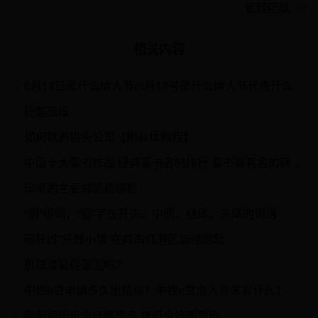
管理团队
相关内容
6月14日是什么情人节(6月14号是什么情人节代表什么意思)
1
粉笔黑板
2
如何联系猎头公司【附具体教程】
3
中国十大篆书作品 经典篆书名帖排行 篆书最有名的碑帖→MAIGOO生活榜
4
印度的主要邻国是哪些
5
“膈”组词，“膈”字在开头、中间、结尾、末尾的词语
6
碳纤维“乐器小镇”在威海临港区加速崛起
7
肌理漆是硅藻泥吗?
8
中银e贷申请多久出结果？中银e贷准入要求有什么？
9
阴阳师唐纸伞妖哪里多 唐纸伞妖哪里刷
10