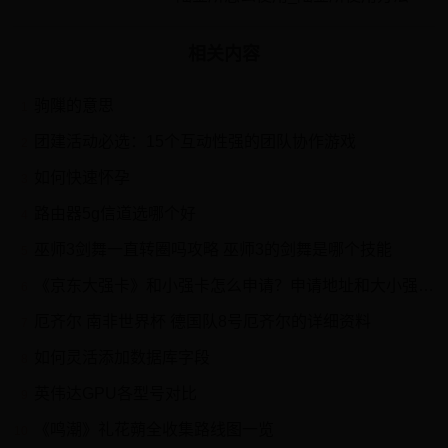
相关内容
驹隟的意思
1
团建活动必选：15个互动性强的团队协作游戏
2
如何快速怀孕
3
路由器5g信道选哪个好
4
巫师3剑舞一直转圈吗攻略 巫师3的剑舞是哪个技能
5
《京东大强卡》和小强卡怎么申请？申请地址和大小强卡介绍
6
厄齐尔 南非世界杯 德国队8号厄齐尔的详细资料
7
如何灵活添加数据库字段
8
英伟达GPU各型号对比
9
《鸣潮》礼花蒴全收集路线图一览
10