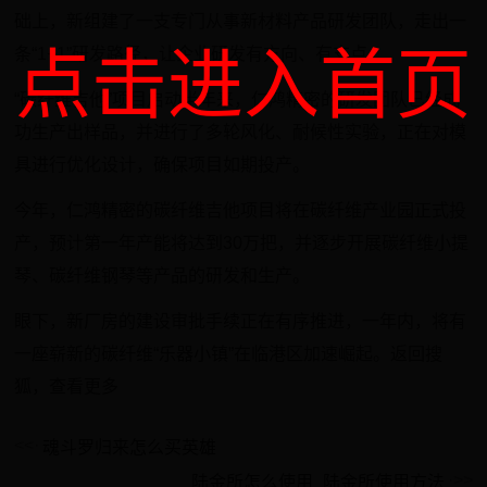
础上，新组建了一支专门从事新材料产品研发团队，走出一
点击进入首页
条“1+1”研发路径，让企业研发有方向、有支点。
“碳纤维吉他”项目启动半年来，仁鸿精密的研发团队已经成
功生产出样品，并进行了多轮风化、耐候性实验，正在对模
具进行优化设计，确保项目如期投产。
今年，仁鸿精密的碳纤维吉他项目将在碳纤维产业园正式投
产，预计第一年产能将达到30万把，并逐步开展碳纤维小提
琴、碳纤维钢琴等产品的研发和生产。
眼下，新厂房的建设审批手续正在有序推进，一年内，将有
一座崭新的碳纤维“乐器小镇”在临港区加速崛起。返回搜
狐，查看更多
魂斗罗归来怎么买英雄
陆金所怎么使用_陆金所使用方法