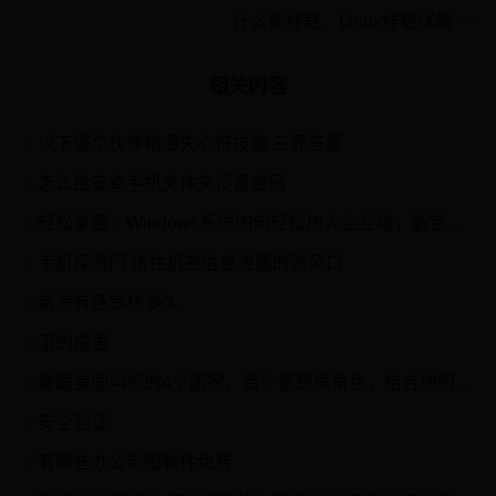
什么是挂载，Linux挂载详解
相关内容
以下哪个伙伴精通失心符技能 三界答题
1
怎么给安卓手机文件夹设置密码
2
轻松掌握：Windows系统如何轻松加入企业域，解锁高效办公新体验
3
手机探测门 堵住机密信息泄露的跑风口
4
新浪有还审核多久
5
溺的成语
6
敢跟美国叫板的4个国家，每个都是狠角色，结合地图了解一下
7
安全验证
8
有哪些办公制图软件免费
9