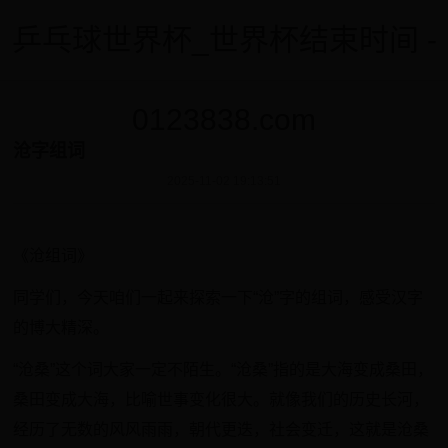
乒乓球世界杯_世界杯结束时间 -
0123838.com
沧字组词
2025-11-02 19:13:51
《沧组词》
同学们，今天咱们一起来探索一下“沧”字的组词，感受汉字
的博大精深。
“沧桑”这个词大家一定不陌生。“沧桑”指的是大海变成桑田，
桑田变成大海，比喻世事变化很大。就像我们的历史长河，
经历了无数的风风雨雨，朝代更迭，社会变迁，这就是沧桑