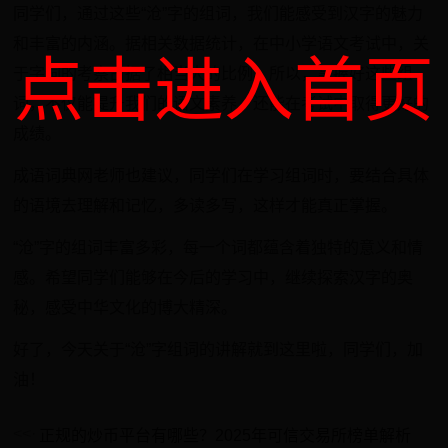
同学们，通过这些“沧”字的组词，我们能感受到汉字的魅力
和丰富的内涵。据相关数据统计，在中小学语文考试中，关
点击进入首页
于字词的考察占据了相当大的比例。所以，掌握好这些组
词，不仅能提升我们的语文素养，还能在考试中取得更好的
成绩。
成语词典网老师也建议，同学们在学习组词时，要结合具体
的语境去理解和记忆，多读多写，这样才能真正掌握。
“沧”字的组词丰富多彩，每一个词都蕴含着独特的意义和情
感。希望同学们能够在今后的学习中，继续探索汉字的奥
秘，感受中华文化的博大精深。
好了，今天关于“沧”字组词的讲解就到这里啦，同学们，加
油！
正规的炒币平台有哪些？2025年可信交易所榜单解析