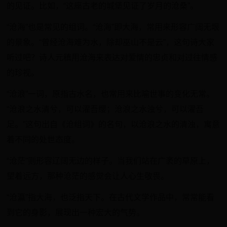
的见证。比如，“这座古老的城堡见证了岁月的沧桑”。
“沧海”也是常见的组词。“沧海”即大海，常用来形容广阔无垠
的景象。“曾经沧海难为水，除却巫山不是云”，这句诗大家
听过吧？诗人元稹用沧海来表达对爱情的忠贞和对过往情感
的珍视。
“沧浪”一词，原指古水名，也常用来比喻世事的变化无常。
“沧浪之水清兮，可以濯吾缨；沧浪之水浊兮，可以濯吾
足。”这句出自《沧组词》的名句，以沧浪之水的清浊，寓意
着不同的处世态度。
“沧茫”则形容辽阔无边的样子。当我们站在广袤的草原上，
望着远方，那种沧茫的感觉会让人心生敬畏。
“沧瀛”指大海，也泛指天下。在古代文学作品中，常常能看
到它的身影，展现出一种宏大的气势。