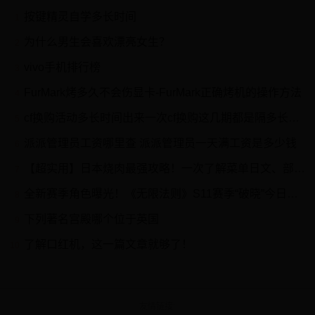
按键精灵自学多长时间
1
为什么男生会喜欢漂亮女生？
2
vivo手机排行榜
3
FurMark烤多久不会伤显卡-FurMark正确烤机的操作方法
4
cf换购活动多长时间出来一次cf换购这几期都是隔多长时间出一回
5
派派管理员工资哪里查 派派管理员一天满工资是多少钱
6
【超实用】日本烧肉最强攻略！一次了解菜单日文、部位说明、烧肉小知识
7
全新赛季角色曝光！《无限法则》S11赛季“破晓”今日上线
8
下列著名宫殿哪个位于英国
9
了解口红机，这一篇文章就够了！
10
友情链接