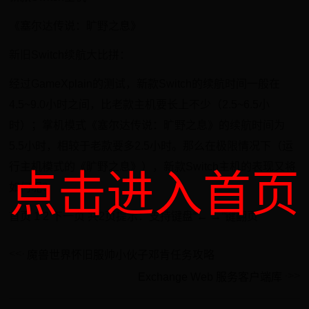
《塞尔达传说：旷野之息》
新旧Switch续航大比拼：
经过GameXplain的测试，新款Switch的续航时间一般在
4.5~9.0小时之间，比老款主机要长上不少（2.5~6.5小
时）；掌机模式《塞尔达传说：旷野之息》的续航时间为
5.5小时，相较于老款要多2.5小时。那么在极限情况下（运
行主机模式的《旷野之息》），新款Switch主机的表现又将
点击进入首页
如何呢？
首页 1 2 下一页 共2页提示：支持键盘“← →”键翻页
魔兽世界怀旧服帅小伙子邓肯任务攻略
Exchange Web 服务客户端库