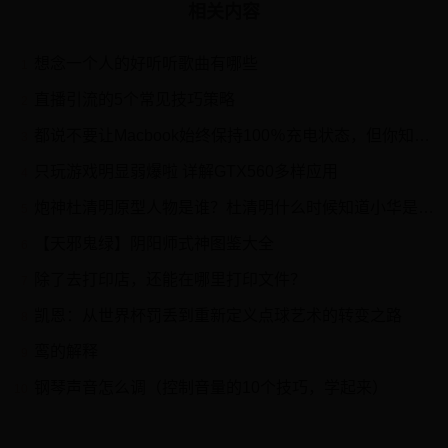
相关内容
想念一个人的好听听歌曲有哪些
1
直播引流的5个常见技巧策略
2
都说不要让Macbook始终保持100％充电状态，但你知道为什么吗？
3
只玩游戏明显弱爆啦 详解GTX560多样应用
4
炮神杜清明原型人物是谁？杜清明什么时候知道小华是他儿子？
5
【天邪鬼绿】阴阳师式神图鉴大全
6
除了去打印店，还能在哪里打印文件？
7
凯恩：从世界杯罚丢到重新定义点球艺术的转变之路
8
鸾的解释
9
钢琴声音怎么调（控制音量的10个技巧，学起来）
10