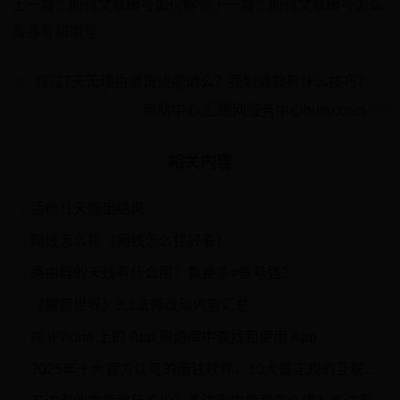
上一篇：期刊文章编号如何解读下一篇：期刊文章编号怎么
看卷号和期号
超过7天无理由退货还能退么？强制退款有什么技巧？
帮助中心,汇图网服务中心huitu.com
相关内容
活检几天能出结果
1
网线怎么拉（网线怎么拉好看）
2
路由器的天线有什么用？数量多≠信号强？
3
《魔兽世界》8.1法师改动内容汇总
4
在 iPhone 上的 App 资源库中查找和使用 App
5
2025年十大官方认可的借钱软件，10大最正规的互联网借贷平台
6