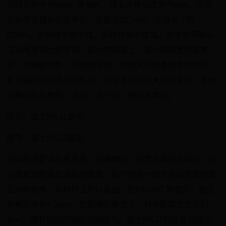
当镜头处于24mm广角端时，镜头总体长度为75mm；扭转
变焦环至镜头完全伸出，长度为127mm，仅增长了约
52mm，控制得非常不错，即使在最长焦端，也不会因镜头
过长而显得比例失调。粗壮的镜身上，有一圈超宽的变焦
环，为橡胶材质，手感很不错。在镜头与机身贴合的地方，
有一圈较窄的手动对焦环，对于手指较粗大用户来说，手动
对焦时有些憋屈，不过，这个环，绝对不常用。
图为：富士HS11镜头
图为：富士HS11镜头
扭动手感舒适的变焦环，镜桶伸出，镜筒上面刻有标尺，可
以很直观的看出当前的焦距，标尺的另一侧为当前焦距的最
近对焦距离。从标尺上可以看出，在24mm广角端是，最近
对焦距离为4.2mm，在超微距模式下，对焦距离更是达到
1cm，拥有很强的微距拍摄能力。富士HS11的这枚30倍光