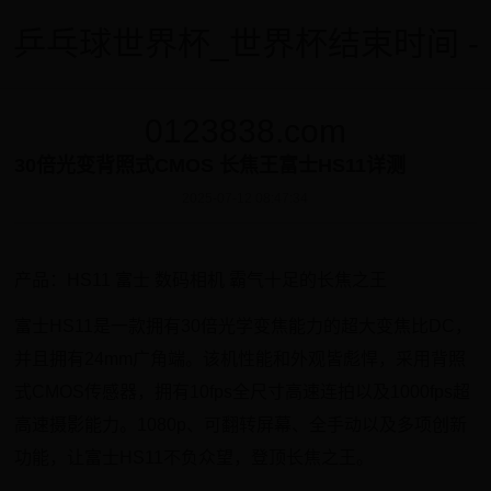
乒乓球世界杯_世界杯结束时间 -
0123838.com
30倍光变背照式CMOS 长焦王富士HS11详测
2025-07-12 08:47:34
产品：HS11 富士 数码相机 霸气十足的长焦之王
富士HS11是一款拥有30倍光学变焦能力的超大变焦比DC，
并且拥有24mm广角端。该机性能和外观皆彪悍，采用背照
式CMOS传感器，拥有10fps全尺寸高速连拍以及1000fps超
高速摄影能力。1080p、可翻转屏幕、全手动以及多项创新
功能，让富士HS11不负众望，登顶长焦之王。