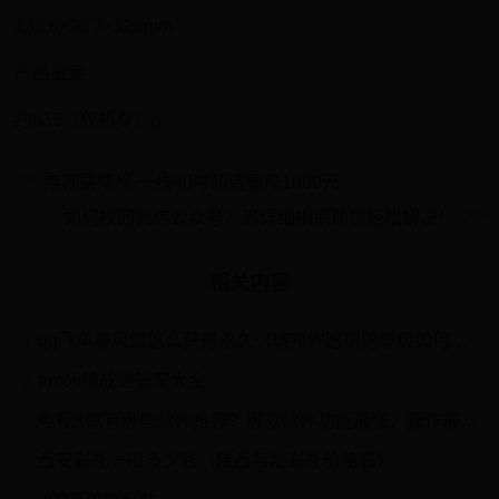
130.6×90.7×126mm
产品重量
约636（仅机身）g
电视猛降榜 一线40吋超清骤降1000元
如何找回微信公众号？最详细指南助您轻松解决！
相关内容
qq飞车暴风雪怎么获得永久（城邦许愿树的等级如何影响暴风雪的获得几率？）
1
emoji猜成语答案大全
2
电视K歌有哪些软件推荐？哪款软件功能最强，操作最方便？
3
西安彩礼一般多少钱（陕西各地彩礼价格表）
4