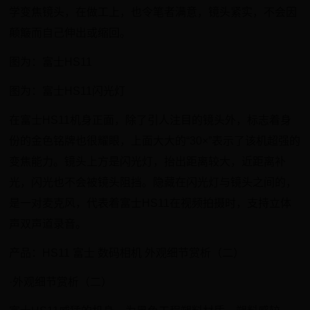
学变焦镜头，在做工上，也令笔者满意，镜头紧实，不会因
颠簸而自己伸出或缩回。
图为：富士HS11
图为：富士HS11闪光灯
在富士HS11机身正面，除了引人注目的镜头外，标志着身
份的金色铭牌也很耀眼，上面大大的“30×”表示了该机超强的
变焦能力。镜头上方是闪光灯，抬出距离较大，近距离补
光，闪光也不会被镜头阻挡。隐藏在闪光灯与镜头之间的，
是一对麦克风，代表着富士HS11在视频拍摄时，支持立体
声双声道录音。
产品：HS11 富士 数码相机 外观细节赏析（二）
·外观细节赏析（二）