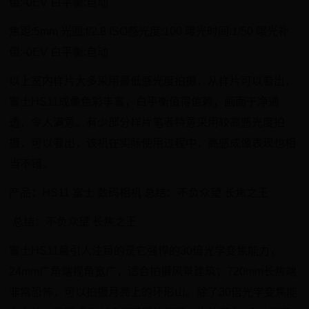
偿:-0EV 白平衡:自动
焦距:5mm 光圈:f/2.8 ISO感光度:100 曝光时间:1/50 曝光补
偿:-0EV 白平衡:自动
以上室内样片大多采用最低感光度拍摄，从样片可以看出，
富士HS11成像色彩丰富，白平衡值得信赖，画面干净通
透，令人满意。有少部分样片笔者特意采用较高感光度拍
摄，可以看出，该机在实际使用过程中，高感成像表现也相
当不错。
产品：HS11 富士 数码相机 总结：不负众望 长焦之王
·总结：不负众望 长焦之王
富士HS11最引人注目的是它强悍的30倍光学变焦能力，
24mm广角端视角宽广，适合拍摄风景建筑；720mm长焦端
非常恐怖，可以拍摄月亮上的环形山。除了30倍光学变焦能