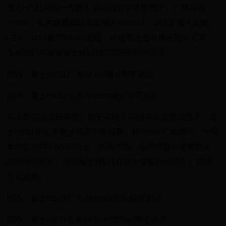
富士HS11采用一枚富士龙30倍光学变焦镜头，广角端达
24mm，长焦端更是达到恐怖的720mm。该镜头最大光圈
F2.8，可以使用58mm滤镜，外观看上去与单反镜头无异。
下面我们来看看富士HS11的实际分辨率测试。
图为：富士HS11广角24mm端分辨率测试
图为：富士HS11长焦720mm端分辨率测试
从上面的测试结果看，由于采用了30倍超大变焦比镜头，富
士HS11在长焦端分辨率不是很高；在24mm广角端时，分辨
率均在2000LW/PH以上，表现不错。虽然不能与定焦镜头
的分辨率相比，但是富士HS11在超大变焦比相机中，成绩
令人满意。
图为：富士HS11广角24mm端镜头畸变测试
图为：富士HS11长焦440mm端镜头畸变测试