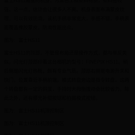
富士HS11威猛的机身，为黑色工程塑料材质，塑料感较
强，这一点，估计会让很多人不爽。机身表面布满蒙皮纹
理，可以有效防滑。该机手柄非常宽大，手感不错，手柄表
面覆盖橡胶蒙皮，防滑性能出众。
图为：富士HS11
富士HS11的顶部，不管是布局还是操作方式，都与单反类
似。闪光灯顶部印着这台相机的型号：FINEPIX HS11。稍
后侧是闪光灯热靴，颇有专业气质。顶部右侧是电源开关和
快门，位置靠近手柄前端。模式转盘旁边是指令转盘，这两
个转盘都有一定的斜度，手持时大拇指拨动会比较省力。除
此之外，还有曝光补偿按钮和拍摄模式按钮。
图为：富士HS11机顶控制区
图为：富士HS11机顶控制区