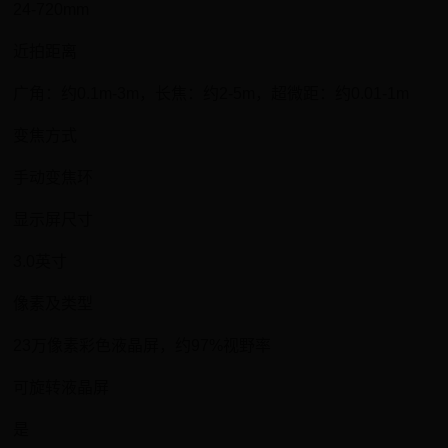
24-720mm
近拍距离
广角：约0.1m-3m，长焦：约2-5m，超微距：约0.01-1m
变焦方式
手动变焦环
显示屏尺寸
3.0英寸
像素及类型
23万像素彩色液晶屏，约97%视野率
可旋转液晶屏
是