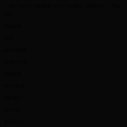
（HD）/ 640 × 480像素/ 320 × 240像素（30帧/秒），带立
体声
高清摄像
支持
最高分辨率
3648×2736
电池类型
4×AA电池
续航能力
约300张
外形尺寸