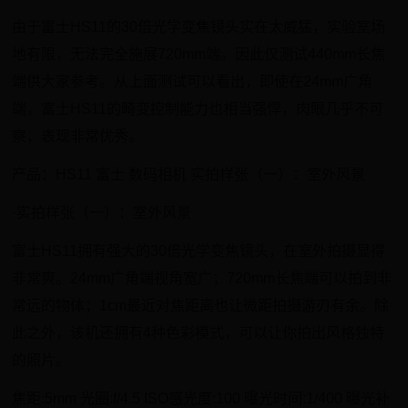
由于富士HS11的30倍光学变焦镜头实在太威猛，实验室场
地有限，无法完全施展720mm端。因此仅测试440mm长焦
端供大家参考。从上面测试可以看出，即使在24mm广角
端，富士HS11的畸变控制能力也相当强悍，肉眼几乎不可
察，表现非常优秀。
产品：HS11 富士 数码相机 实拍样张（一）：室外风景
·实拍样张（一）：室外风景
富士HS11拥有强大的30倍光学变焦镜头，在室外拍摄显得
非常爽。24mm广角端视角宽广；720mm长焦端可以拍到非
常远的物体；1cm最近对焦距离也让微距拍摄游刃有余。除
此之外，该机还拥有4种色彩模式，可以让你拍出风格独特
的照片。
焦距:5mm 光圈:f/4.5 ISO感光度:100 曝光时间:1/400 曝光补