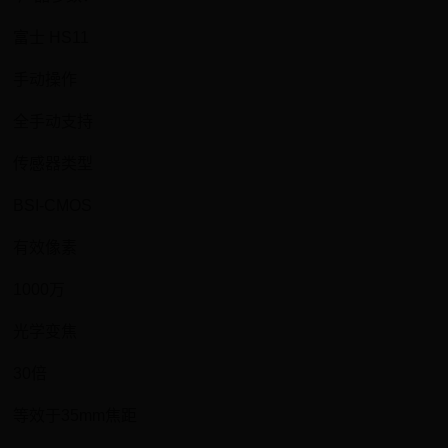
富士 HS11
手动操作
全手动支持
传感器类型
BSI-CMOS
有效像素
1000万
光学变焦
30倍
等效于35mm焦距