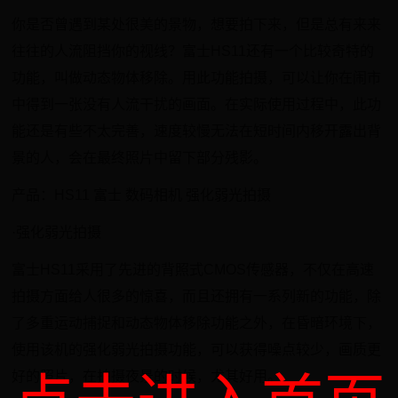
你是否曾遇到某处很美的景物，想要拍下来，但是总有来来
往往的人流阻挡你的视线？富士HS11还有一个比较奇特的
功能，叫做动态物体移除。用此功能拍摄，可以让你在闹市
中得到一张没有人流干扰的画面。在实际使用过程中，此功
能还是有些不太完善，速度较慢无法在短时间内移开露出背
景的人，会在最终照片中留下部分残影。
产品：HS11 富士 数码相机 强化弱光拍摄
·强化弱光拍摄
富士HS11采用了先进的背照式CMOS传感器，不仅在高速
拍摄方面给人很多的惊喜，而且还拥有一系列新的功能，除
了多重运动捕捉和动态物体移除功能之外，在昏暗环境下，
使用该机的强化弱光拍摄功能，可以获得噪点较少，画质更
好的照片，在拍摄夜景的时候，尤其好用。