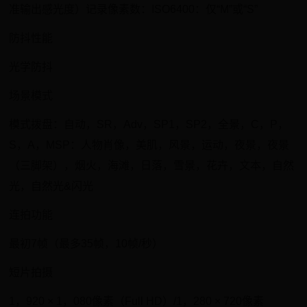
准输出感光度）记录像素数：ISO6400：仅“M”或“S”
防抖性能
光学防抖
场景模式
模式拨盘：自动，SR，Adv，SP1，SP2，全景，C，P，
S，A，MSP：人物肖像，美肌，风景，运动，夜景，夜景
（三脚架），烟火，海滩，日落，雪景，花卉，文本，自然
光，自然光&闪光
连拍功能
最初7帧（最多35帧，10帧/秒）
短片拍摄
1，920 × 1，080像素（Full HD）/1，280 × 720像素