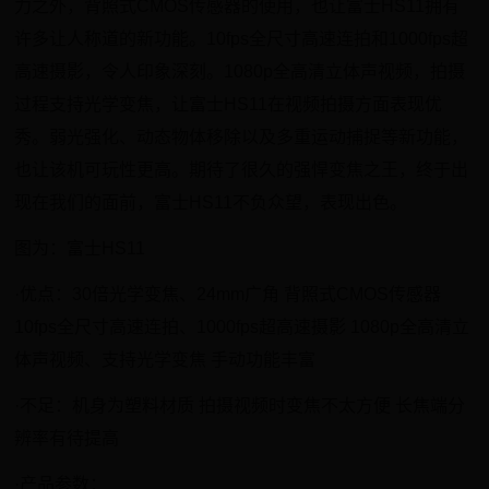
力之外，背照式CMOS传感器的使用，也让富士HS11拥有
许多让人称道的新功能。10fps全尺寸高速连拍和1000fps超
高速摄影，令人印象深刻。1080p全高清立体声视频，拍摄
过程支持光学变焦，让富士HS11在视频拍摄方面表现优
秀。弱光强化、动态物体移除以及多重运动捕捉等新功能，
也让该机可玩性更高。期待了很久的强悍变焦之王，终于出
现在我们的面前，富士HS11不负众望，表现出色。
图为：富士HS11
·优点：30倍光学变焦、24mm广角 背照式CMOS传感器
10fps全尺寸高速连拍、1000fps超高速摄影 1080p全高清立
体声视频、支持光学变焦 手动功能丰富
·不足：机身为塑料材质 拍摄视频时变焦不太方便 长焦端分
辨率有待提高
·产品参数：