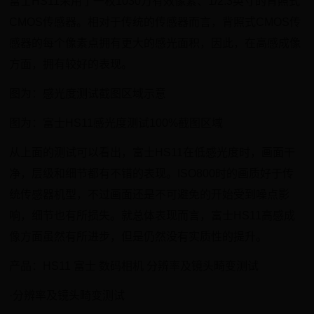
富士HS11采用了一枚1030万有效像素、1/2.3英寸的背照式
CMOS传感器。相对于传统的传感器而言，背照式CMOS传
感器的每个像素点拥有更大的感光面积，因此，在高感成像
方面，拥有较好的表现。
图为：感光度测试截图区域示意
图为：富士HS11感光度测试100%截图区域
从上面的测试可以看出，富士HS11在低感光度时，画面干
净，层级和细节都有不错的表现。ISO800时的画质好于传
统传感器机型，不过画面还是不可避免的开始受到噪点影
响，细节也有所损失。就总体表现而言，富士HS11高感成
像方面虽然有所进步，但是仍然没有实质性的提升。
产品：HS11 富士 数码相机 分辨率及镜头畸变测试
·分辨率及镜头畸变测试