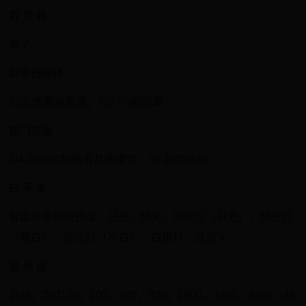
取 景 器
电子
取景器描述
20万像素液晶屏，约97%视野率
快门速度
1/4-1/4000秒所有其他模式：30-1/4000秒
白 平 衡
智能场景识别预设：日光，阴天，荧光灯（日光），荧光灯
（暖白），荧光灯（冷白），白炽灯，自定义
感 光 度
自动，ISO100，200，400，800，1600，3200，6400（标