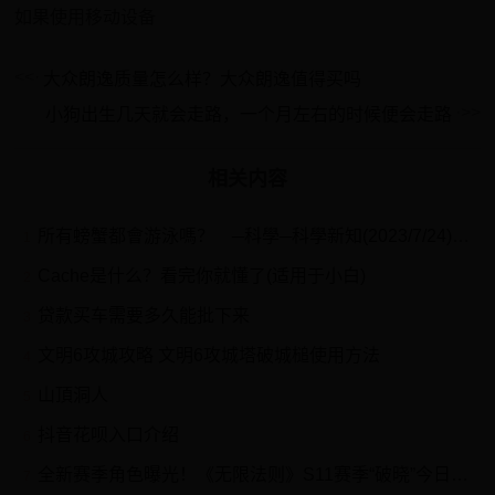
如果使用移动设备
大众朗逸质量怎么样？大众朗逸值得买吗
小狗出生几天就会走路，一个月左右的时候便会走路
相关内容
所有螃蟹都會游泳嗎？ ─科學─科學新知(2023/7/24)──財團法人國語日報社
1
Cache是什么？看完你就懂了(适用于小白)
2
贷款买车需要多久能批下来
3
文明6攻城攻略 文明6攻城塔破城槌使用方法
4
山頂洞人
5
抖音花呗入口介绍
6
全新赛季角色曝光！《无限法则》S11赛季“破晓”今日上线
7