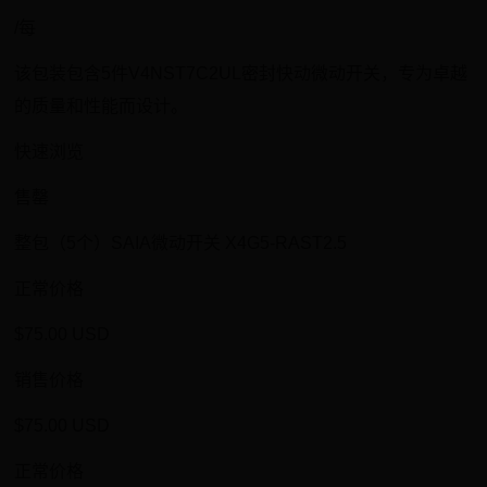
/每
该包装包含5件V4NST7C2UL密封快动微动开关，专为卓越
的质量和性能而设计。
快速浏览
售罄
整包（5个）SAIA微动开关 X4G5-RAST2.5
正常价格
$75.00 USD
销售价格
$75.00 USD
正常价格