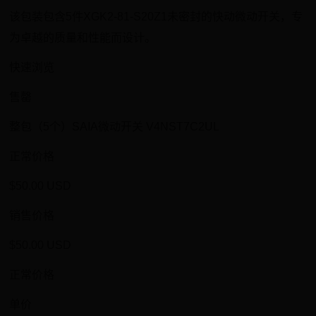
该包装包含5件XGK2-81-S20Z1未密封的快动微动开关，专
为卓越的质量和性能而设计。
快速浏览
售罄
整包（5个）SAIA微动开关 V4NST7C2UL
正常价格
$50.00 USD
销售价格
$50.00 USD
正常价格
单价