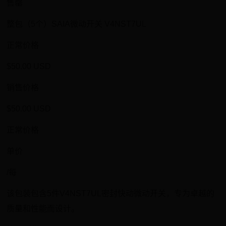
售罄
整包（5个）SAIA微动开关 V4NST7UL
正常价格
$50.00 USD
销售价格
$50.00 USD
正常价格
单价
/每
该包装包含5件V4NST7UL密封快动微动开关，专为卓越的
质量和性能而设计。