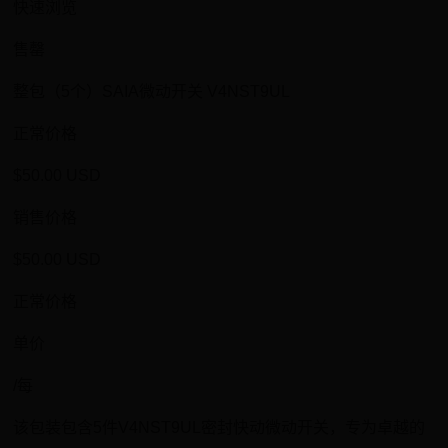
快速浏览
售罄
整包（5个）SAIA微动开关 V4NST9UL
正常价格
$50.00 USD
销售价格
$50.00 USD
正常价格
单价
/每
该包装包含5件V4NST9UL密封快动微动开关，专为卓越的