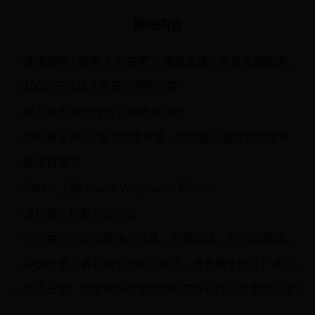
相关内容
幸福西樵 | 坐拥“天然氧吧”，津贴发放，各类免费政策！这是你想要的养老生活吗？
1
100欧元兑换人民币汇率牌价表
2
描写春天阳光的句子(精选200句)
3
想玩青云诀2？各个版本详解，助你挑选最适合的版本
4
装饰器模式
5
Steam 上的 Asura: Vengeance Edition
6
支付宝：付款方式一览
7
十三余、汉尚华莲独占榜首，并蒂双雄，2024汉服商家淘宝粉丝量排名
8
中国历史上著名的七大托孤大臣，谁无愧于所托？谁又是所托非人？
9
个人分享：中国电科的无锡中科芯好不好？待遇怎么样？
10